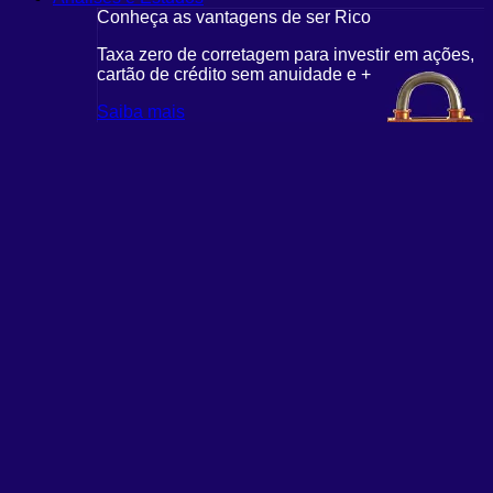
Conheça as vantagens de ser Rico
C
r em ações,
Taxa zero de corretagem para investir em ações,
T
cartão de crédito sem anuidade e +
c
Saiba mais
S