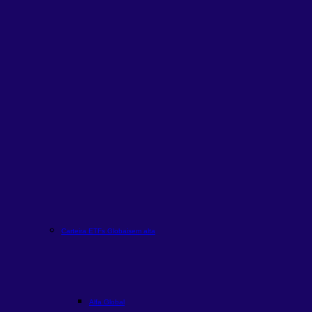
Carteira ETFs Globais
em alta
Alfa Global