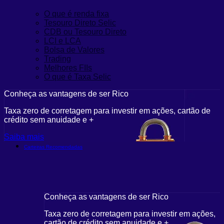
O que é renda fixa
Tesouro Direto Selic
CDB ou Tesouro Direto
LCI e LCA
Bolsa de Valores
Trading
Melhores FIIs
O que é Taxa Selic
Conheça as vantagens de ser Rico
C
Taxa zero de corretagem para investir em ações, cartão de
T
crédito sem anuidade e +
c
Saiba mais
S
Carteiras Recomendadas
Conheça as vantagens de ser Rico
C
r em ações,
Taxa zero de corretagem para investir em ações,
T
cartão de crédito sem anuidade e +
c