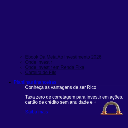
Ebook Da Meta Ao Investimento 2026
Onde investir
Onde investir em Renda Fixa
Carteira de FIIs
Planilhas financeiras
Conheça as vantagens de ser Rico
C
r em ações,
Taxa zero de corretagem para investir em ações,
T
cartão de crédito sem anuidade e +
c
Saiba mais
S