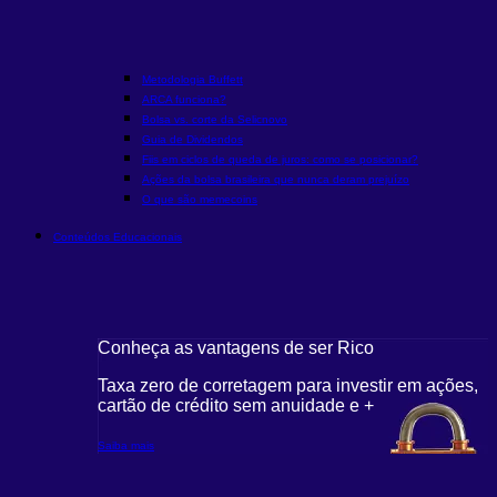
Metodologia Buffett
ARCA funciona?
Bolsa vs. corte da Selic
novo
Guia de Dividendos
Fiis em ciclos de queda de juros: como se posicionar?
Ações da bolsa brasileira que nunca deram prejuízo
O que são memecoins
Conteúdos Educacionais
Conheça as vantagens de ser Rico
C
r em ações,
Taxa zero de corretagem para investir em ações,
T
cartão de crédito sem anuidade e +
c
Saiba mais
S