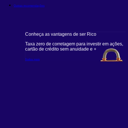
Outras recomendações
Conheça as vantagens de ser Rico
C
r em ações,
Taxa zero de corretagem para investir em ações,
T
cartão de crédito sem anuidade e +
c
Saiba mais
S