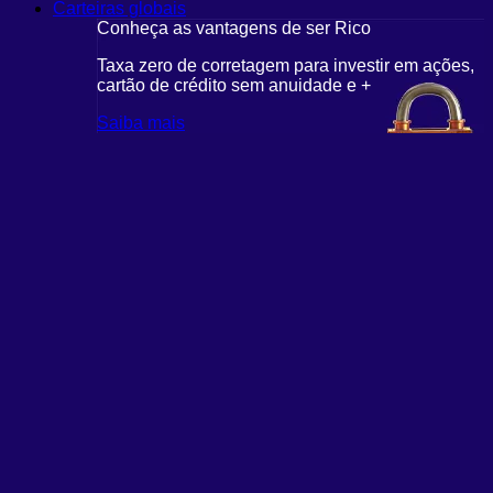
Carteiras globais
Conheça as vantagens de ser Rico
C
r em ações,
Taxa zero de corretagem para investir em ações,
T
cartão de crédito sem anuidade e +
c
Saiba mais
S