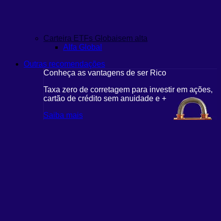
Carteira ETFs Globais
em alta
Alfa Global
Outras recomendações
Conheça as vantagens de ser Rico
C
r em ações,
Taxa zero de corretagem para investir em ações,
T
cartão de crédito sem anuidade e +
c
Saiba mais
S