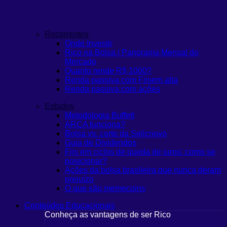
Recorrentes
Onde Investir
Rico na Bolsa | Panorama Mensal do
Mercado
Quanto rende R$ 1000?
Renda passiva com Fiis
em alta
Renda passiva com ações
Estudos
Metodologia Buffett
ARCA funciona?
Bolsa vs. corte da Selic
novo
Guia de Dividendos
Fiis em ciclos de queda de juros: como se
posicionar?
Ações da bolsa brasileira que nunca deram
prejuízo
O que são memecoins
Conteúdos Educacionais
Conheça as vantagens de ser Rico
C