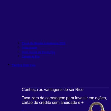
Ebook Da Meta Ao Investimento 2026
Onde investir
Onde investir em Renda Fixa
Carteira de FIIs
Planilhas financeiras
Conheça as vantagens de ser Rico
C
r em ações,
Taxa zero de corretagem para investir em ações,
T
cartão de crédito sem anuidade e +
c