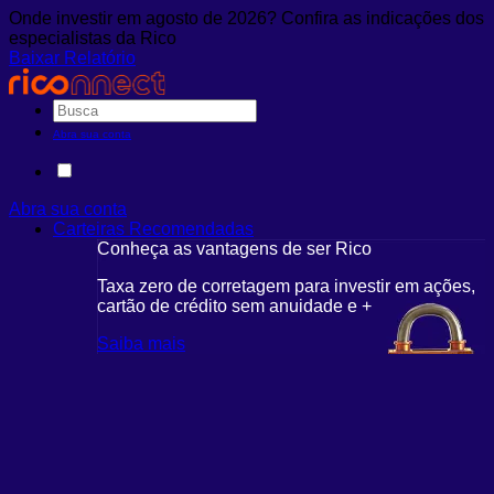
Onde investir em agosto de 2026? Confira as indicações dos
especialistas da Rico
Baixar Relatório
Abra sua conta
Abra sua conta
Carteiras Recomendadas
Conheça as vantagens de ser Rico
C
r em ações,
Taxa zero de corretagem para investir em ações,
T
cartão de crédito sem anuidade e +
c
Saiba mais
S