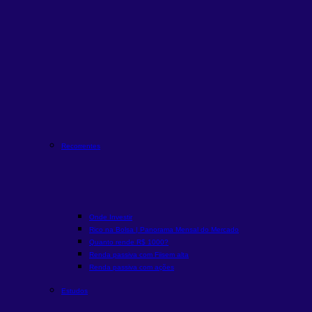
Recorrentes
Onde Investir
Rico na Bolsa | Panorama Mensal do Mercado
Quanto rende R$ 1000?
Renda passiva com Fiis
em alta
Renda passiva com ações
Estudos