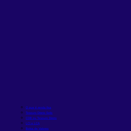
O que é renda fixa
Tesouro Direto Selic
CDB ou Tesouro Direto
LCI e LCA
Bolsa de Valores