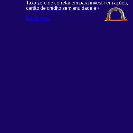
r em ações,
Taxa zero de corretagem para investir em ações,
T
cartão de crédito sem anuidade e +
c
Saiba mais
S