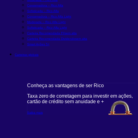
Conservadora – Rico Alfa
Sofisticada – Rico Alfa
Conservadora – Rico Alfa Light
Moderada – Rico Alfa Light
Sofisticada – Rico Alfa Light
Carteira Recomendada FIIs
em alta
Carteira Recomendada Dividendos
em alta
Smart Ações 5+
Carteiras globais
Conheça as vantagens de ser Rico
C
r em ações,
Taxa zero de corretagem para investir em ações,
T
cartão de crédito sem anuidade e +
c
Saiba mais
S