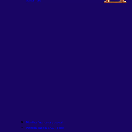
Saiba mais
S
Planilha financeira pessoal
Planilha Tabela SAC x Price