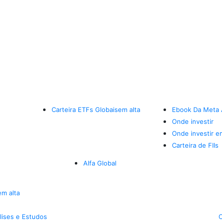
Carteira ETFs Globais
em alta
Ebook Da Meta 
Onde investir
Onde investir e
Carteira de FIIs
Alfa Global
em alta
lises e Estudos
C