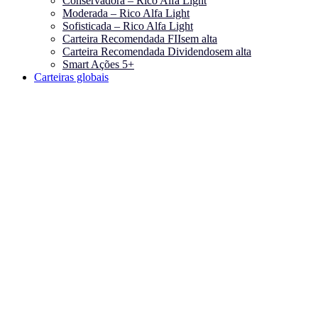
Conservadora – Rico Alfa Light
Moderada – Rico Alfa Light
Sofisticada – Rico Alfa Light
Carteira Recomendada FIIs
em alta
Carteira Recomendada Dividendos
em alta
Smart Ações 5+
Carteiras globais