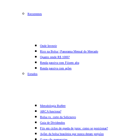
Recorrentes
Onde Investir
Rico na Bolsa | Panorama Mensal do Mercado
Quanto rende R$ 1000?
Renda passiva com Fiis
em alta
Renda passiva com ações
Estudos
Metodologia Buffett
ARCA funciona?
Bolsa vs. corte da Selic
novo
Guia de Dividendos
Fiis em ciclos de queda de juros: como se posicionar?
Ações da bolsa brasileira que nunca deram prejuízo
O que são memecoins