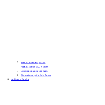
Planilha financeira pessoal
Planilha Tabela SAC x Price
Comprar ou alugar um carro?
Simulação de patrimônio futuro
Análises e Estudos