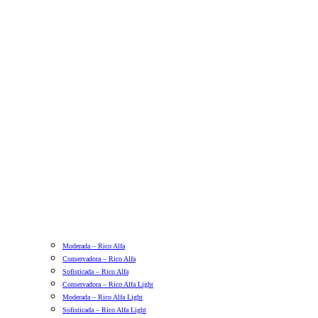
Moderada – Rico Alfa
Conservadora – Rico Alfa
Sofisticada – Rico Alfa
Conservadora – Rico Alfa Light
Moderada – Rico Alfa Light
Sofisticada – Rico Alfa Light