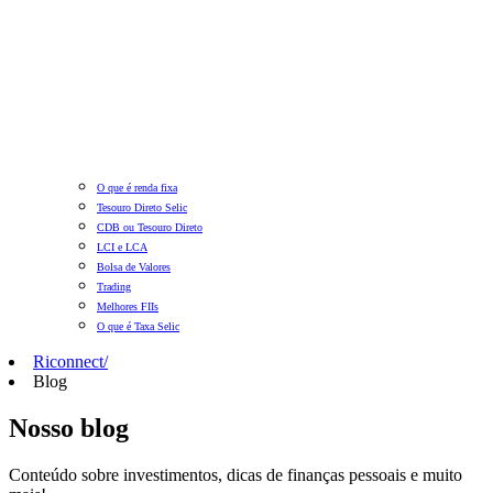
O que é renda fixa
Tesouro Direto Selic
CDB ou Tesouro Direto
LCI e LCA
Bolsa de Valores
Trading
Melhores FIIs
O que é Taxa Selic
Riconnect
/
Blog
Nosso blog
Conteúdo sobre investimentos, dicas de finanças pessoais e muito