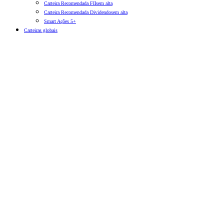
Carteira Recomendada FIIs
em alta
Carteira Recomendada Dividendos
em alta
Smart Ações 5+
Carteiras globais