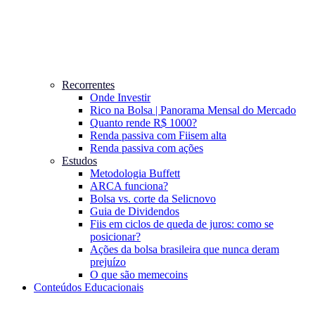
Recorrentes
Onde Investir
Rico na Bolsa | Panorama Mensal do Mercado
Quanto rende R$ 1000?
Renda passiva com Fiis
em alta
Renda passiva com ações
Estudos
Metodologia Buffett
ARCA funciona?
Bolsa vs. corte da Selic
novo
Guia de Dividendos
Fiis em ciclos de queda de juros: como se
posicionar?
Ações da bolsa brasileira que nunca deram
prejuízo
O que são memecoins
Conteúdos Educacionais