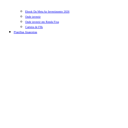
Ebook Da Meta Ao Investimento 2026
Onde investir
Onde investir em Renda Fixa
Carteira de FIIs
Planilhas financeiras