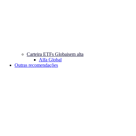
Carteira ETFs Globais
em alta
Alfa Global
Outras recomendações