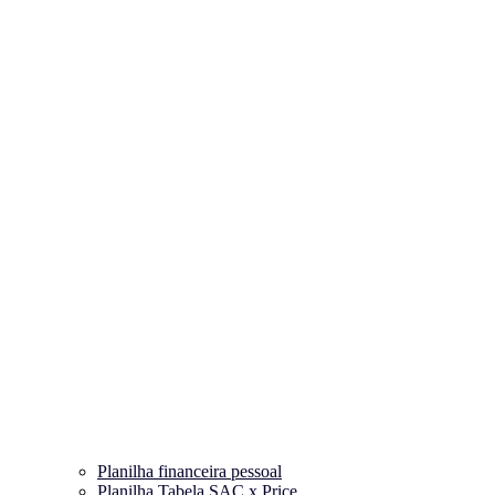
Planilha financeira pessoal
Planilha Tabela SAC x Price