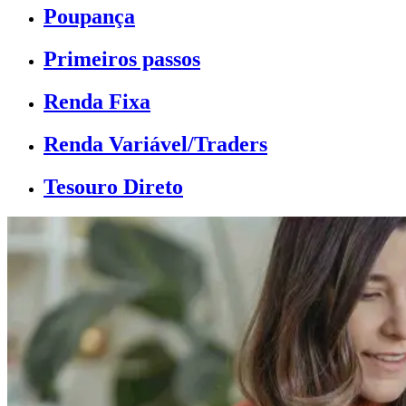
Poupança
Primeiros passos
Renda Fixa
Renda Variável/Traders
Tesouro Direto