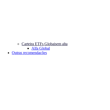
Carteira ETFs Globais
em alta
Alfa Global
Outras recomendações