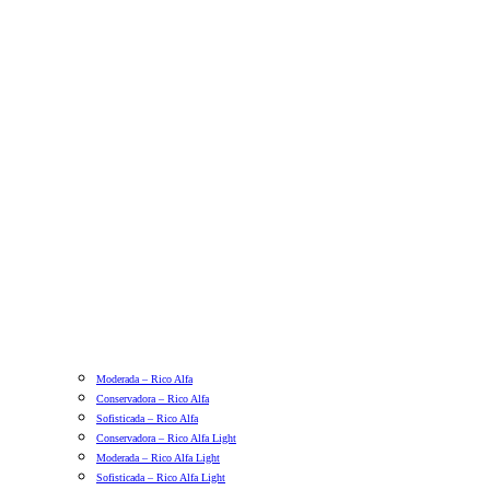
Moderada – Rico Alfa
Conservadora – Rico Alfa
Sofisticada – Rico Alfa
Conservadora – Rico Alfa Light
Moderada – Rico Alfa Light
Sofisticada – Rico Alfa Light