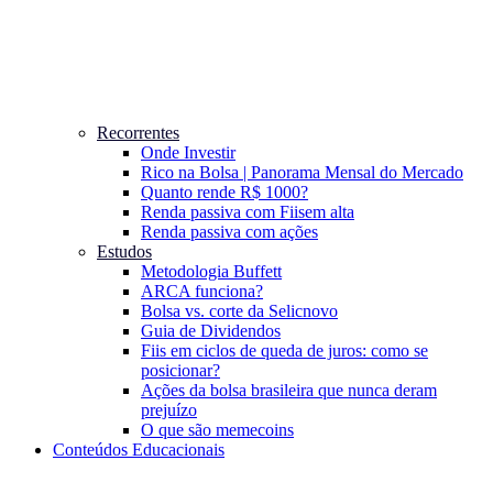
Recorrentes
Onde Investir
Rico na Bolsa | Panorama Mensal do Mercado
Quanto rende R$ 1000?
Renda passiva com Fiis
em alta
Renda passiva com ações
Estudos
Metodologia Buffett
ARCA funciona?
Bolsa vs. corte da Selic
novo
Guia de Dividendos
Fiis em ciclos de queda de juros: como se
posicionar?
Ações da bolsa brasileira que nunca deram
prejuízo
O que são memecoins
Conteúdos Educacionais