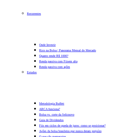
Recorrentes
Onde Investir
Rico na Bolsa | Panorama Mensal do Mercado
Quanto rende R$ 1000?
Renda passiva com Fiis
em alta
Renda passiva com ações
Estudos
Metodologia Buffett
ARCA funciona?
Bolsa vs. corte da Selic
novo
Guia de Dividendos
Fiis em ciclos de queda de juros: como se posicionar?
Ações da bolsa brasileira que nunca deram prejuízo
O que são memecoins