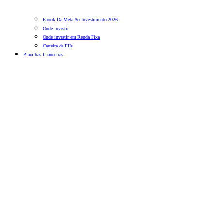
Ebook Da Meta Ao Investimento 2026
Onde investir
Onde investir em Renda Fixa
Carteira de FIIs
Planilhas financeiras