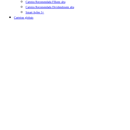
Carteira Recomendada FIIs
em alta
Carteira Recomendada Dividendos
em alta
Smart Ações 5+
Carteiras globais