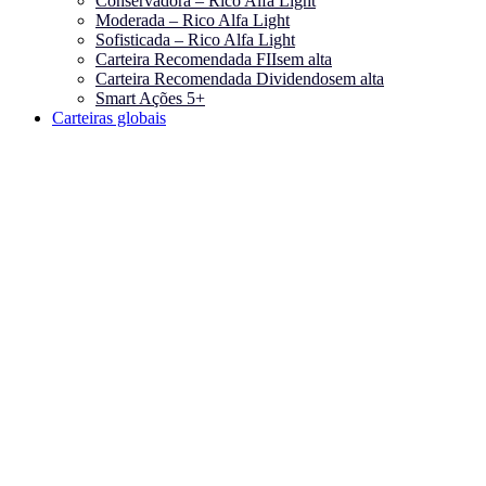
Conservadora – Rico Alfa Light
Moderada – Rico Alfa Light
Sofisticada – Rico Alfa Light
Carteira Recomendada FIIs
em alta
Carteira Recomendada Dividendos
em alta
Smart Ações 5+
Carteiras globais