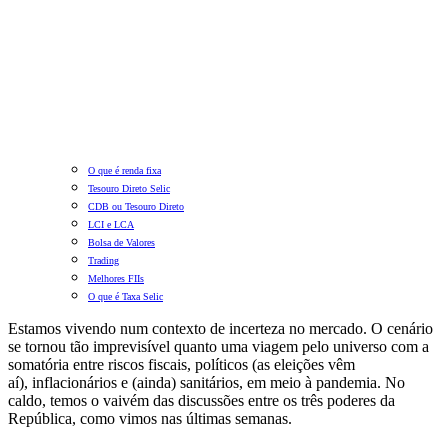
O que é renda fixa
Tesouro Direto Selic
CDB ou Tesouro Direto
LCI e LCA
Bolsa de Valores
Trading
Melhores FIIs
O que é Taxa Selic
Estamos vivendo num contexto de incerteza no mercado. O cenário
se tornou tão imprevisível quanto uma viagem pelo universo com a
somatória entre riscos fiscais, políticos (as eleições vêm
aí), inflacionários e (ainda) sanitários, em meio à pandemia. No
caldo, temos o vaivém das discussões entre os três poderes da
República, como vimos nas últimas semanas.