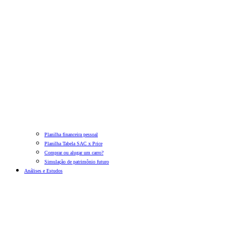
Planilha financeira pessoal
Planilha Tabela SAC x Price
Comprar ou alugar um carro?
Simulação de patrimônio futuro
Análises e Estudos