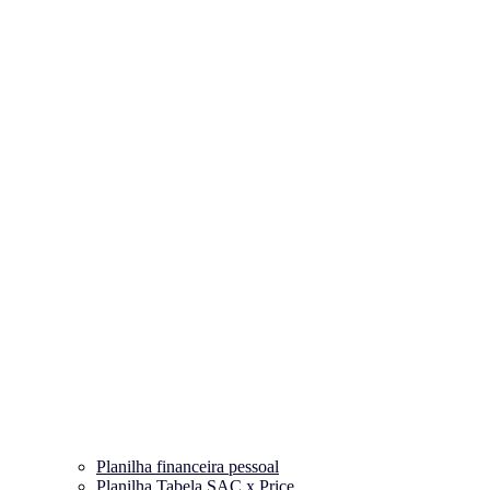
Planilha financeira pessoal
Planilha Tabela SAC x Price