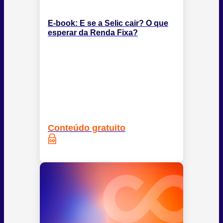
E-book: E se a Selic cair? O que
esperar da Renda Fixa?
Conteúdo gratuito