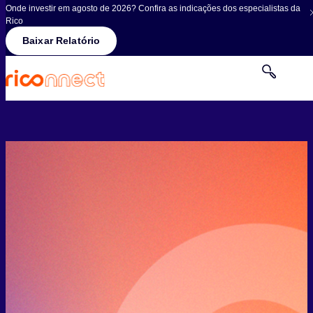
Onde investir em agosto de 2026? Confira as indicações dos especialistas da
Rico
Baixar Relatório
Memecoins:
oportunidade ou furada?
Neste ebook feito pelos especialistas da Rico, entenda
como as memecoins são criadas, quais
fatores influenciam seu preço e as principais
informações que você precisa saber para identificar
golpes ou boas oportunidades.
Baixe gratuitamente.