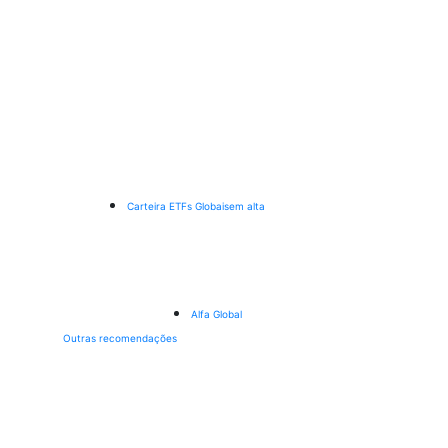
Carteira ETFs Globais
em alta
Alfa Global
Outras recomendações