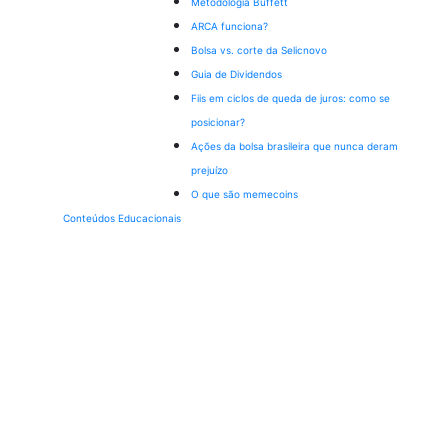
Metodologia Buffett
ARCA funciona?
Bolsa vs. corte da Selic
novo
Guia de Dividendos
Fiis em ciclos de queda de juros: como se
posicionar?
Ações da bolsa brasileira que nunca deram
prejuízo
O que são memecoins
Conteúdos Educacionais