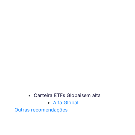
Carteira ETFs Globais
em alta
Alfa Global
Outras recomendações