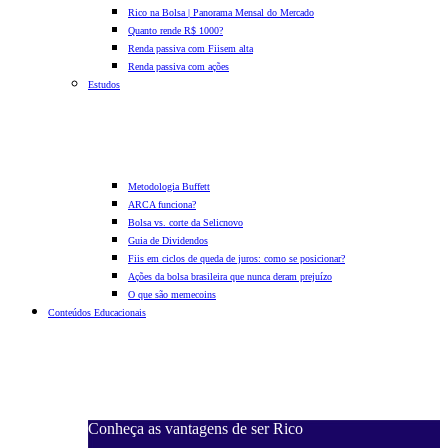
Rico na Bolsa | Panorama Mensal do Mercado
Quanto rende R$ 1000?
Renda passiva com Fiis
em alta
Renda passiva com ações
Estudos
Metodologia Buffett
ARCA funciona?
Bolsa vs. corte da Selic
novo
Guia de Dividendos
Fiis em ciclos de queda de juros: como se posicionar?
Ações da bolsa brasileira que nunca deram prejuízo
O que são memecoins
Conteúdos Educacionais
Conheça as vantagens de ser Rico