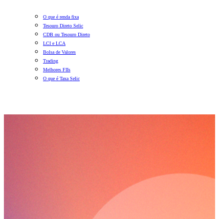
O que é renda fixa
Tesouro Direto Selic
CDB ou Tesouro Direto
LCI e LCA
Bolsa de Valores
Trading
Melhores FIIs
O que é Taxa Selic
E-book Guia Completo de Dividendos
Nesse ebook, você entenderá o que são dividendos e quais as
formas de gerar uma ganho extra investindo em ações por
meio deles. Faça o download gratuito e acesse estas e outras
informações no material completo!