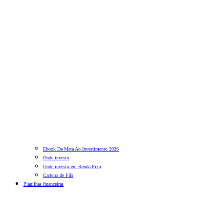
Ebook Da Meta Ao Investimento 2026
Onde investir
Onde investir em Renda Fixa
Carteira de FIIs
Planilhas financeiras