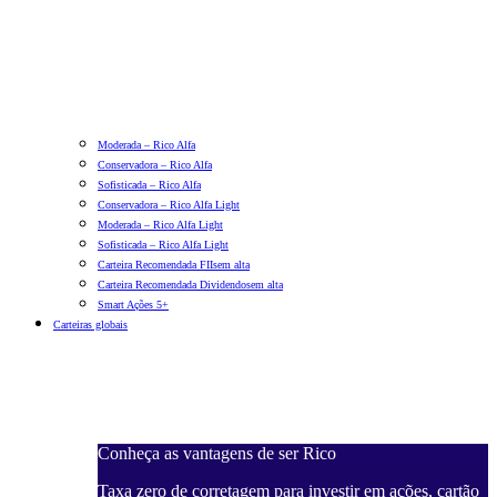
Moderada – Rico Alfa
Conservadora – Rico Alfa
Sofisticada – Rico Alfa
Conservadora – Rico Alfa Light
Moderada – Rico Alfa Light
Sofisticada – Rico Alfa Light
Carteira Recomendada FIIs
em alta
Carteira Recomendada Dividendos
em alta
Smart Ações 5+
Carteiras globais
Conheça as vantagens de ser Rico
Taxa zero de corretagem para investir em ações, cartão