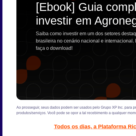
[Ebook] Guia compl
investir em Agrone
Saiba como investir em um dos setores desta
brasileira no cenário nacional e internacional
faça o download!
Ao prosseguir, seus dados podem ser usados pelo Grupo XP Inc. para pro
produtos/serviços. Você pode se opor a tal recebimento a qualquer mom
Todos os dias, a Plataforma Ri