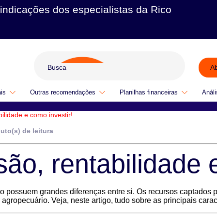
indicações dos especialistas da Rico
A
ais
Outras recomendações
Planilhas financeiras
Análi
ilidade e como investir!
uto(s) de leitura
ão, rentabilidade e
 possuem grandes diferenças entre si. Os recursos captados p
 agropecuário. Veja, neste artigo, tudo sobre as principais cara