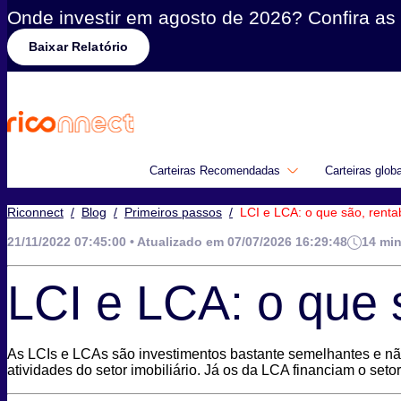
Onde investir em agosto de 2026? Confira as 
Baixar Relatório
Carteiras Recomendadas
Carteiras glob
Riconnect
/
Blog
/
Primeiros passos
/
LCI e LCA: o que são, rentab
21/11/2022 07:45:00 • Atualizado em 07/07/2026 16:29:48
14 min
LCI e LCA: o que s
As LCIs e LCAs são investimentos bastante semelhantes e não
atividades do setor imobiliário. Já os da LCA financiam o setor