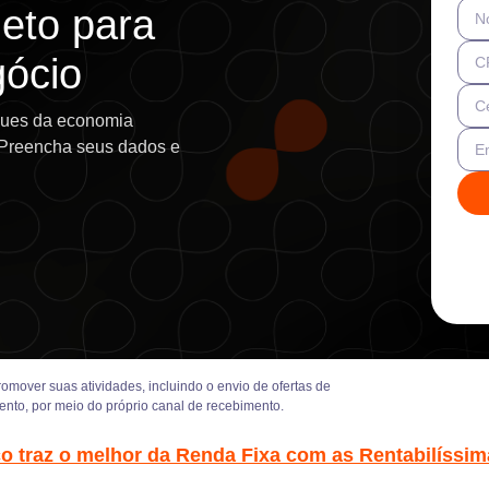
eto para
N
gócio
C
Ce
ques da economia
. Preencha seus dados e
E
mover suas atividades, incluindo o envio de ofertas de
ento, por meio do próprio canal de recebimento.
co traz o melhor da Renda Fixa com as Rentabilíssim