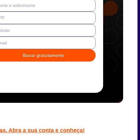
ome e sobrenome
PF
lular
mail
Baixar gratuitamente
as. Abra a sua conta e conheça!