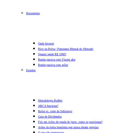
Recorrentes
Onde Investir
Rico na Bolsa | Panorama Mensal do Mercado
Quanto rende R$ 1000?
Renda passiva com Fiis
em alta
Renda passiva com ações
Estudos
Metodologia Buffett
ARCA funciona?
Bolsa vs. corte da Selic
novo
Guia de Dividendos
Fiis em ciclos de queda de juros: como se posicionar?
Ações da bolsa brasileira que nunca deram prejuízo
O que são memecoins