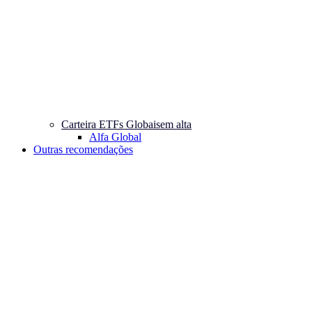
Carteira ETFs Globais
em alta
Alfa Global
Outras recomendações