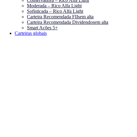
Conservadora – Rico Alfa Light
Moderada – Rico Alfa Light
Sofisticada – Rico Alfa Light
Carteira Recomendada FIIs
em alta
Carteira Recomendada Dividendos
em alta
Smart Ações 5+
Carteiras globais