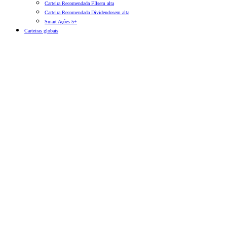
Carteira Recomendada FIIs
em alta
Carteira Recomendada Dividendos
em alta
Smart Ações 5+
Carteiras globais