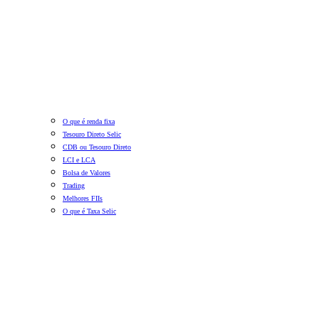
O que é renda fixa
Tesouro Direto Selic
CDB ou Tesouro Direto
LCI e LCA
Bolsa de Valores
Trading
Melhores FIIs
O que é Taxa Selic
Planilha Financeira: Simulação de