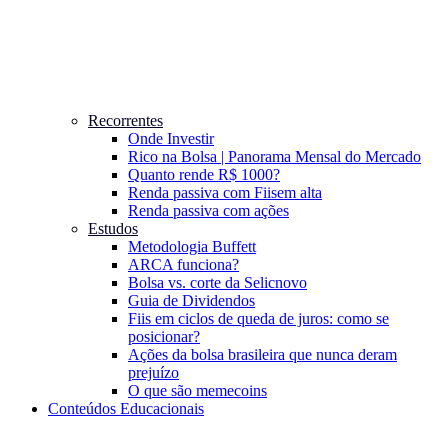
Recorrentes
Onde Investir
Rico na Bolsa | Panorama Mensal do Mercado
Quanto rende R$ 1000?
Renda passiva com Fiis
em alta
Renda passiva com ações
Estudos
Metodologia Buffett
ARCA funciona?
Bolsa vs. corte da Selic
novo
Guia de Dividendos
Fiis em ciclos de queda de juros: como se
posicionar?
Ações da bolsa brasileira que nunca deram
prejuízo
O que são memecoins
Conteúdos Educacionais