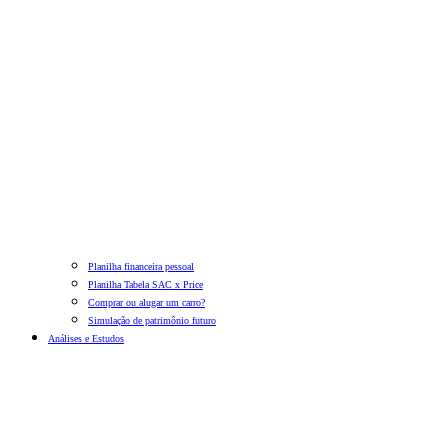
Planilha financeira pessoal
Planilha Tabela SAC x Price
Comprar ou alugar um carro?
Simulação de patrimônio futuro
Análises e Estudos