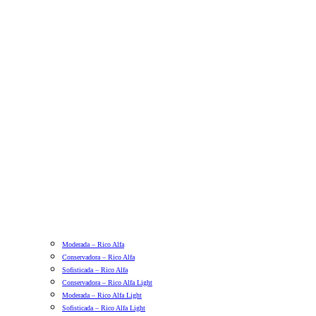
Moderada – Rico Alfa
Conservadora – Rico Alfa
Sofisticada – Rico Alfa
Conservadora – Rico Alfa Light
Moderada – Rico Alfa Light
Sofisticada – Rico Alfa Light