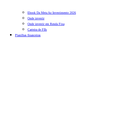
Ebook Da Meta Ao Investimento 2026
Onde investir
Onde investir em Renda Fixa
Carteira de FIIs
Planilhas financeiras