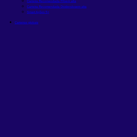
Carteira Recomendada FIIs
em alta
Carteira Recomendada Dividendos
em alta
Smart Ações 5+
Carteiras globais