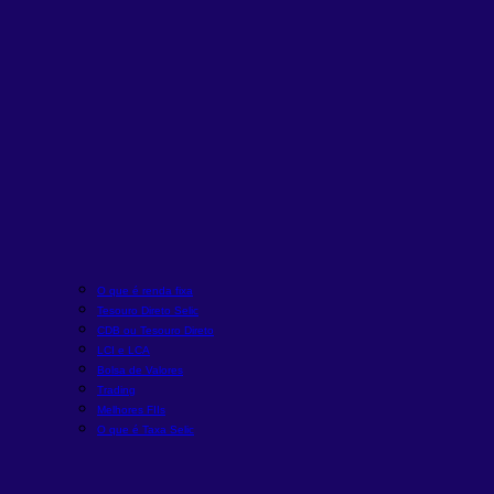
O que é renda fixa
Tesouro Direto Selic
CDB ou Tesouro Direto
LCI e LCA
Bolsa de Valores
Trading
Melhores FIIs
O que é Taxa Selic