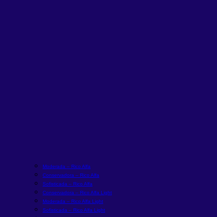
Moderada – Rico Alfa
Conservadora – Rico Alfa
Sofisticada – Rico Alfa
Conservadora – Rico Alfa Light
Moderada – Rico Alfa Light
Sofisticada – Rico Alfa Light