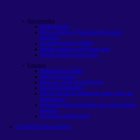
Recorrentes
Onde Investir
Rico na Bolsa | Panorama Mensal do
Mercado
Quanto rende R$ 1000?
Renda passiva com Fiis
em alta
Renda passiva com ações
Estudos
Metodologia Buffett
ARCA funciona?
Bolsa vs. corte da Selic
novo
Guia de Dividendos
Fiis em ciclos de queda de juros: como se
posicionar?
Ações da bolsa brasileira que nunca deram
prejuízo
O que são memecoins
Conteúdos Educacionais