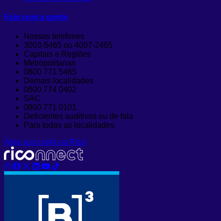
Fale com a gente
Nossos telefones
3003-5465 ou 4007-2465
Capitais e Regiões
Metropolitanas
0800 771 5465
Demais localidades
0800 774 0402
SAC
0800 771 0101
Deficientes auditivos ou de fala
Para todas as localidades
Abra sua conta na Rico