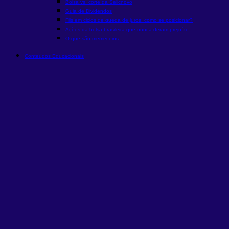
Bolsa vs. corte da Selic
novo
Guia de Dividendos
Fiis em ciclos de queda de juros: como se posicionar?
Ações da bolsa brasileira que nunca deram prejuízo
O que são memecoins
Conteúdos Educacionais