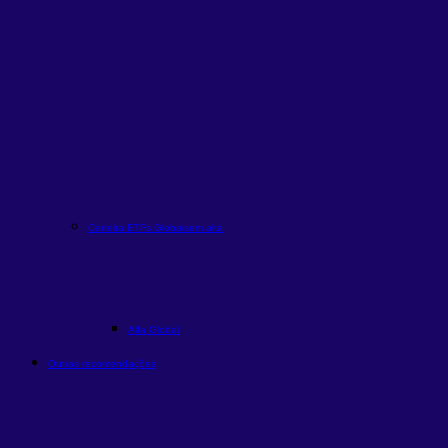
Carteira ETFs Globais
em alta
Alfa Global
Outras recomendações