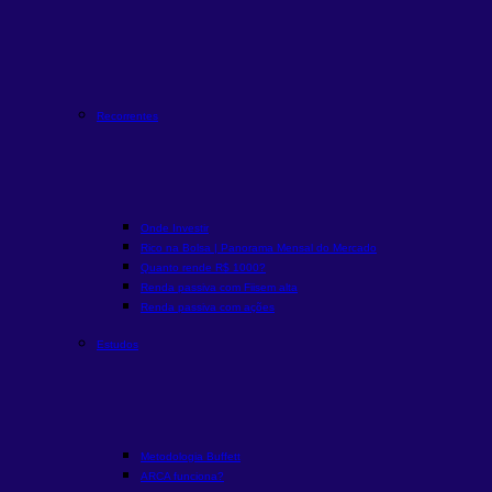
Recorrentes
Onde Investir
Rico na Bolsa | Panorama Mensal do Mercado
Quanto rende R$ 1000?
Renda passiva com Fiis
em alta
Renda passiva com ações
Estudos
Metodologia Buffett
ARCA funciona?