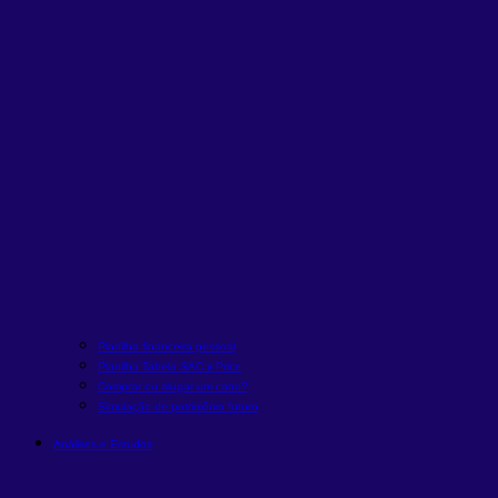
Planilha financeira pessoal
Planilha Tabela SAC x Price
Comprar ou alugar um carro?
Simulação de patrimônio futuro
Análises e Estudos