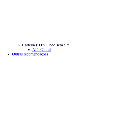
Carteira ETFs Globais
em alta
Alfa Global
Outras recomendações