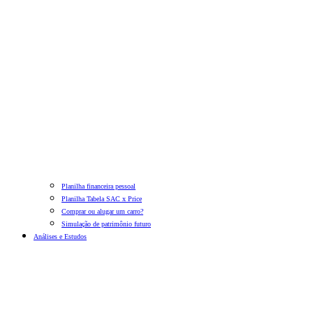
Planilha financeira pessoal
Planilha Tabela SAC x Price
Comprar ou alugar um carro?
Simulação de patrimônio futuro
Análises e Estudos