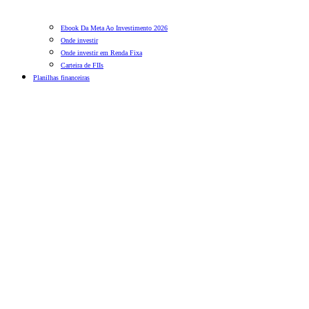
Ebook Da Meta Ao Investimento 2026
Onde investir
Onde investir em Renda Fixa
Carteira de FIIs
Planilhas financeiras