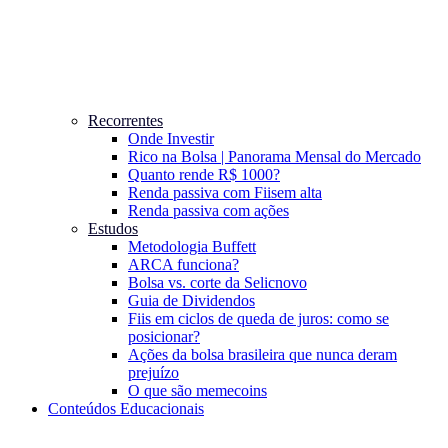
Recorrentes
Onde Investir
Rico na Bolsa | Panorama Mensal do Mercado
Quanto rende R$ 1000?
Renda passiva com Fiis
em alta
Renda passiva com ações
Estudos
Metodologia Buffett
ARCA funciona?
Bolsa vs. corte da Selic
novo
Guia de Dividendos
Fiis em ciclos de queda de juros: como se
posicionar?
Ações da bolsa brasileira que nunca deram
prejuízo
O que são memecoins
Conteúdos Educacionais