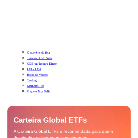
O que é renda fixa
Tesouro Direto Selic
CDB ou Tesouro Direto
LCI e LCA
Bolsa de Valores
Trading
Melhores FIIs
O que é Taxa Selic
Carteira Global ETFs
A Carteira Global ETFs é recomendada para quem
deseja diversificar seus investimentos