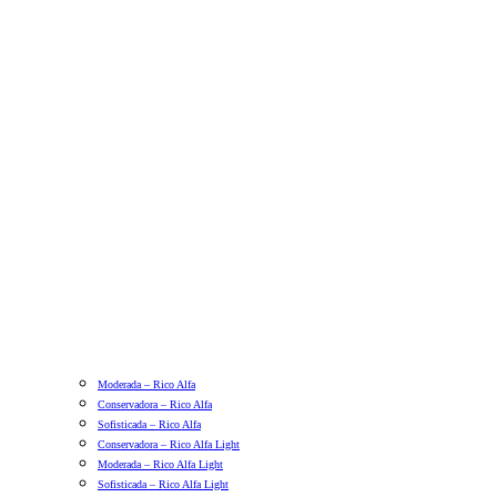
Moderada – Rico Alfa
Conservadora – Rico Alfa
Sofisticada – Rico Alfa
Conservadora – Rico Alfa Light
Moderada – Rico Alfa Light
Sofisticada – Rico Alfa Light