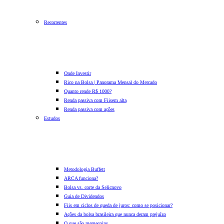
Recorrentes
Onde Investir
Rico na Bolsa | Panorama Mensal do Mercado
Quanto rende R$ 1000?
Renda passiva com Fiis
em alta
Renda passiva com ações
Estudos
Metodologia Buffett
ARCA funciona?
Bolsa vs. corte da Selic
novo
Guia de Dividendos
Fiis em ciclos de queda de juros: como se posicionar?
Ações da bolsa brasileira que nunca deram prejuízo
O que são memecoins