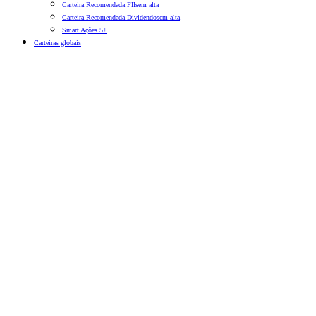
Carteira Recomendada FIIs
em alta
Carteira Recomendada Dividendos
em alta
Smart Ações 5+
Carteiras globais