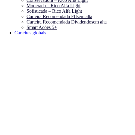
Conservadora – Rico Alfa Light
Moderada – Rico Alfa Light
Sofisticada – Rico Alfa Light
Carteira Recomendada FIIs
em alta
Carteira Recomendada Dividendos
em alta
Smart Ações 5+
Carteiras globais