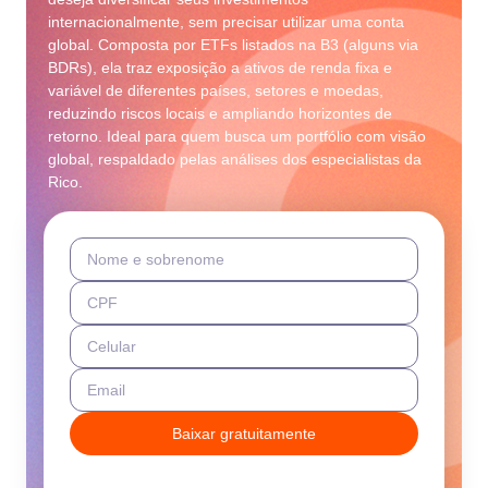
internacionalmente, sem precisar utilizar uma conta
global. Composta por ETFs listados na B3 (alguns via
BDRs), ela traz exposição a ativos de renda fixa e
variável de diferentes países, setores e moedas,
reduzindo riscos locais e ampliando horizontes de
retorno. Ideal para quem busca um portfólio com visão
global, respaldado pelas análises dos especialistas da
Rico.
Nome e sobrenome
CPF
Celular
Email
Baixar gratuitamente