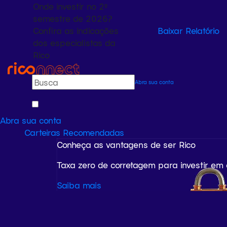
Onde investir no 2º
semestre de 2026?
Confira as indicações
Baixar Relatório
dos especialistas da
Rico
Abra sua conta
Abra sua conta
Carteiras Recomendadas
Conheça as vantagens de ser Rico
Taxa zero de corretagem para investir em
Saiba mais