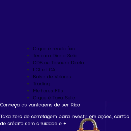
O que é renda fixa
Tesouro Direto Selic
CDB ou Tesouro Direto
LCI e LCA
Bolsa de Valores
Trading
Melhores FIIs
O que é Taxa Selic
Conheça as vantagens de ser Rico
Taxa zero de corretagem para investir em ações, cartão
de crédito sem anuidade e +