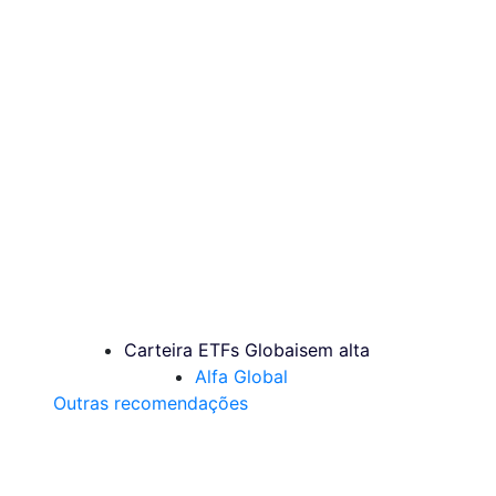
Carteira ETFs Globais
em alta
Alfa Global
Outras recomendações