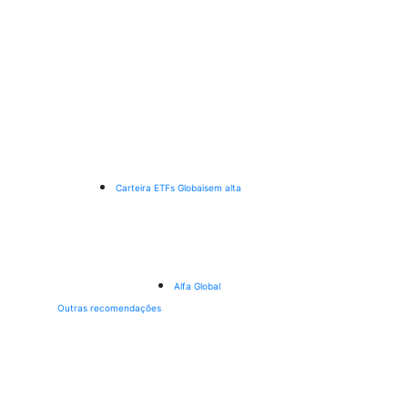
Carteira ETFs Globais
em alta
Alfa Global
Outras recomendações