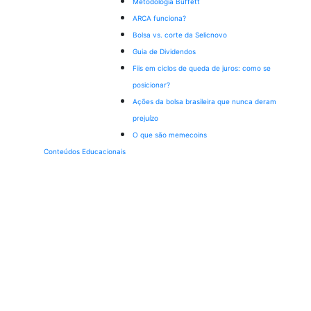
Metodologia Buffett
ARCA funciona?
Bolsa vs. corte da Selic
novo
Guia de Dividendos
Fiis em ciclos de queda de juros: como se
posicionar?
Ações da bolsa brasileira que nunca deram
prejuízo
O que são memecoins
Conteúdos Educacionais