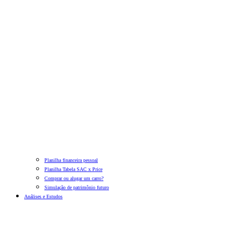
Planilha financeira pessoal
Planilha Tabela SAC x Price
Comprar ou alugar um carro?
Simulação de patrimônio futuro
Análises e Estudos