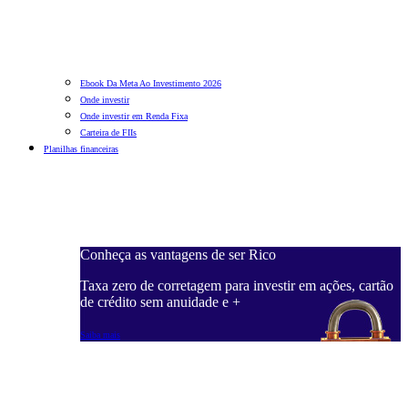
Ebook Da Meta Ao Investimento 2026
Onde investir
Onde investir em Renda Fixa
Carteira de FIIs
Planilhas financeiras
Conheça as vantagens de ser Rico
C
ações, cartão
Taxa zero de corretagem para investir em ações, cartão
T
de crédito sem anuidade e +
d
Saiba mais
S