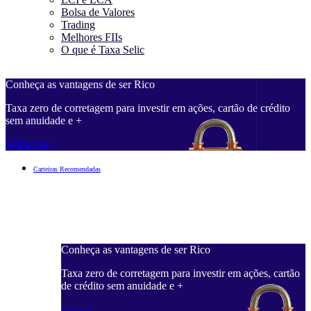
Bolsa de Valores
Trading
Melhores FIIs
O que é Taxa Selic
Conheça as vantagens de ser Rico
C
Taxa zero de corretagem para investir em ações, cartão de crédito
T
sem anuidade e +
s
Saiba mais
S
Carteiras Recomendadas
Conheça as vantagens de ser Rico
C
ações, cartão
Taxa zero de corretagem para investir em ações, cartão
T
de crédito sem anuidade e +
d
Saiba mais
S