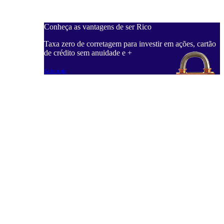
Conheça as vantagens de ser Rico
C
ações, cartão
Taxa zero de corretagem para investir em ações, cartão
T
de crédito sem anuidade e +
d
Saiba mais
S