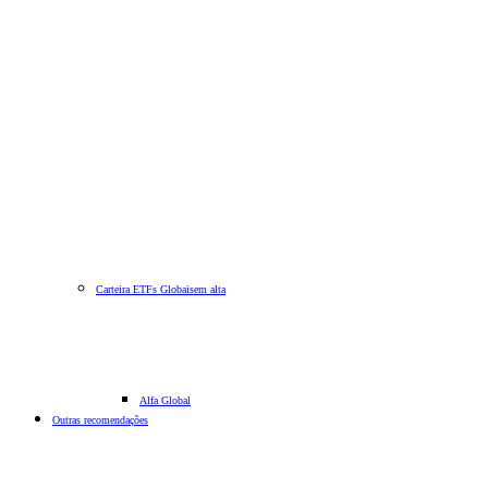
Carteira ETFs Globais
em alta
Alfa Global
Outras recomendações