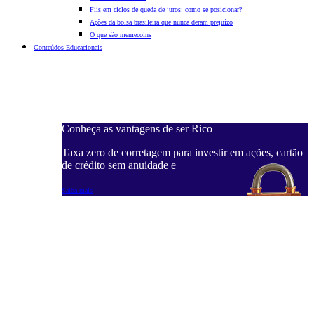
Fiis em ciclos de queda de juros: como se posicionar?
Ações da bolsa brasileira que nunca deram prejuízo
O que são memecoins
Conteúdos Educacionais
Conheça as vantagens de ser Rico
C
ações, cartão
Taxa zero de corretagem para investir em ações, cartão
T
de crédito sem anuidade e +
d
Saiba mais
S