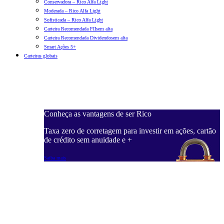
Conservadora – Rico Alfa Light
Moderada – Rico Alfa Light
Sofisticada – Rico Alfa Light
Carteira Recomendada FIIs
em alta
Carteira Recomendada Dividendos
em alta
Smart Ações 5+
Carteiras globais
Conheça as vantagens de ser Rico
C
ações, cartão
Taxa zero de corretagem para investir em ações, cartão
T
de crédito sem anuidade e +
d
Saiba mais
S