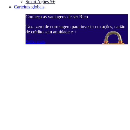
Smart Ações 5+
Carteiras globais
Conheça as vantagens de ser Rico
C
ações, cartão
Taxa zero de corretagem para investir em ações, cartão
T
de crédito sem anuidade e +
d
Saiba mais
S