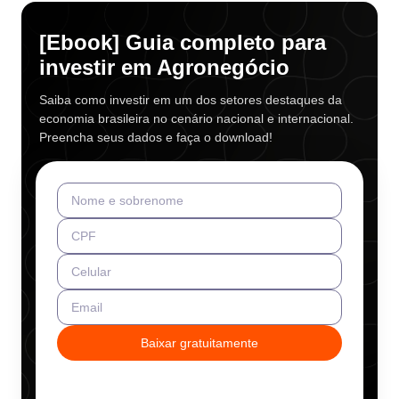
[Ebook] Guia completo para
investir em Agronegócio
Saiba como investir em um dos setores destaques da
economia brasileira no cenário nacional e internacional.
Preencha seus dados e faça o download!
Nome e sobrenome
CPF
Celular
Email
Baixar gratuitamente