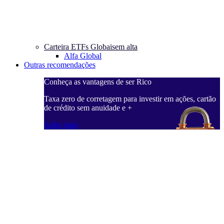
Carteira ETFs Globais
em alta
Alfa Global
Outras recomendações
Conheça as vantagens de ser Rico
C
ações, cartão
Taxa zero de corretagem para investir em ações, cartão
T
de crédito sem anuidade e +
d
Saiba mais
S