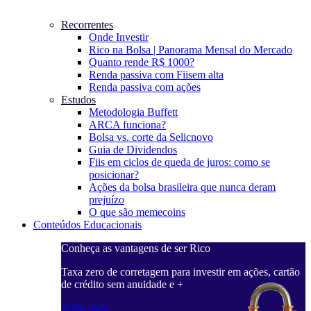
Recorrentes
Onde Investir
Rico na Bolsa | Panorama Mensal do Mercado
Quanto rende R$ 1000?
Renda passiva com Fiis
em alta
Renda passiva com ações
Estudos
Metodologia Buffett
ARCA funciona?
Bolsa vs. corte da Selic
novo
Guia de Dividendos
Fiis em ciclos de queda de juros: como se
posicionar?
Ações da bolsa brasileira que nunca deram
prejuízo
O que são memecoins
Conteúdos Educacionais
Conheça as vantagens de ser Rico
C
ações, cartão
Taxa zero de corretagem para investir em ações, cartão
T
de crédito sem anuidade e +
d
Saiba mais
S