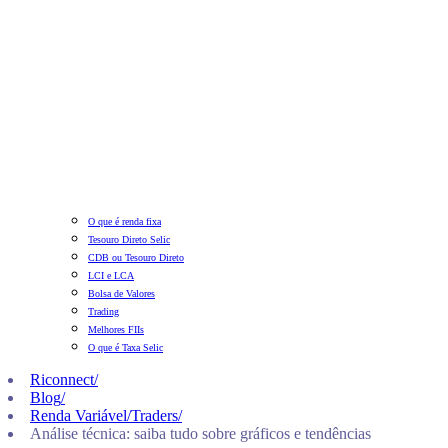
O que é renda fixa
Tesouro Direto Selic
CDB ou Tesouro Direto
LCI e LCA
Bolsa de Valores
Trading
Melhores FIIs
O que é Taxa Selic
Riconnect
/
Blog
/
Renda Variável/Traders
/
Análise técnica: saiba tudo sobre gráficos e tendências