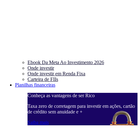
Ebook Da Meta Ao Investimento 2026
Onde investir
Onde investir em Renda Fixa
Carteira de FIIs
Planilhas financeiras
Conheça as vantagens de ser Rico
C
ações, cartão
Taxa zero de corretagem para investir em ações, cartão
T
de crédito sem anuidade e +
d
Saiba mais
S