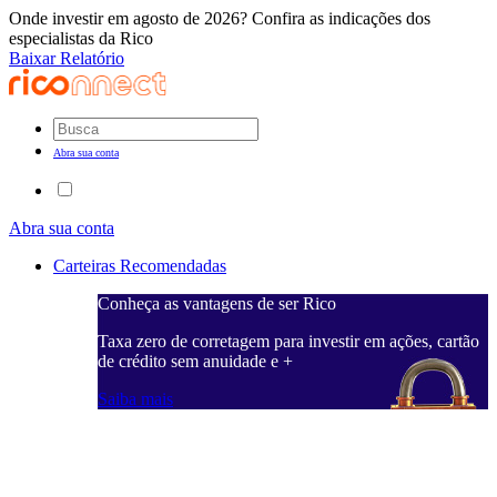
Onde investir em agosto de 2026? Confira as indicações dos
especialistas da Rico
Baixar Relatório
Abra sua conta
Abra sua conta
Carteiras Recomendadas
Conheça as vantagens de ser Rico
C
ações, cartão
Taxa zero de corretagem para investir em ações, cartão
T
de crédito sem anuidade e +
d
Saiba mais
S