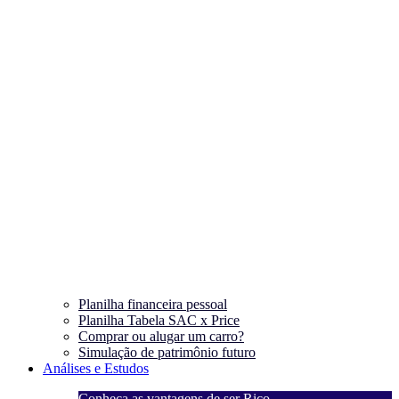
Planilha financeira pessoal
Planilha Tabela SAC x Price
Comprar ou alugar um carro?
Simulação de patrimônio futuro
Análises e Estudos
Conheça as vantagens de ser Rico
C