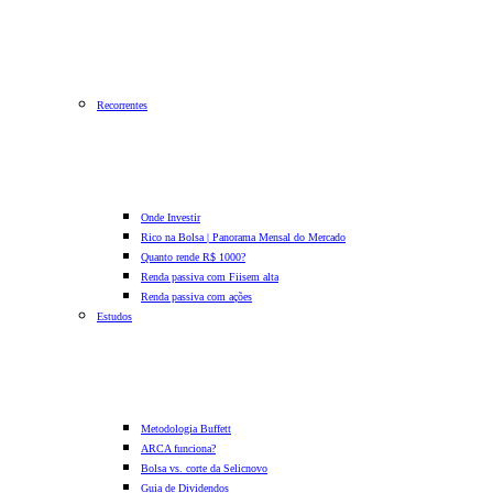
Recorrentes
Onde Investir
Rico na Bolsa | Panorama Mensal do Mercado
Quanto rende R$ 1000?
Renda passiva com Fiis
em alta
Renda passiva com ações
Estudos
Metodologia Buffett
ARCA funciona?
Bolsa vs. corte da Selic
novo
Guia de Dividendos