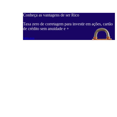
Conheça as vantagens de ser Rico
C
ações, cartão
Taxa zero de corretagem para investir em ações, cartão
T
de crédito sem anuidade e +
d
Saiba mais
S