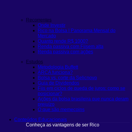
Recorrentes
Onde Investir
Rico na Bolsa | Panorama Mensal do
Mercado
Quanto rende R$ 1000?
Renda passiva com Fiis
em alta
Renda passiva com ações
Estudos
Metodologia Buffett
ARCA funciona?
Bolsa vs. corte da Selic
novo
Guia de Dividendos
Fiis em ciclos de queda de juros: como se
posicionar?
Ações da bolsa brasileira que nunca deram
prejuízo
O que são memecoins
Conteúdos Educacionais
Conheça as vantagens de ser Rico