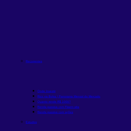
Recorrentes
Onde Investir
Rico na Bolsa | Panorama Mensal do Mercado
Quanto rende R$ 1000?
Renda passiva com Fiis
em alta
Renda passiva com ações
Estudos