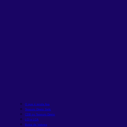
O que é renda fixa
Tesouro Direto Selic
CDB ou Tesouro Direto
LCI e LCA
Bolsa de Valores