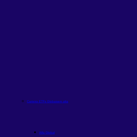
Carteira ETFs Globais
em alta
Alfa Global