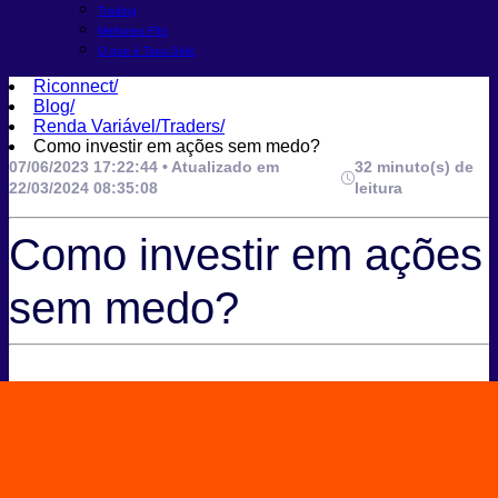
Trading
Melhores FIIs
O que é Taxa Selic
Riconnect
/
Blog
/
Renda Variável/Traders
/
Como investir em ações sem medo?
07/06/2023 17:22:44 • Atualizado em
32 minuto(s) de
22/03/2024 08:35:08
leitura
Como investir em ações
sem medo?