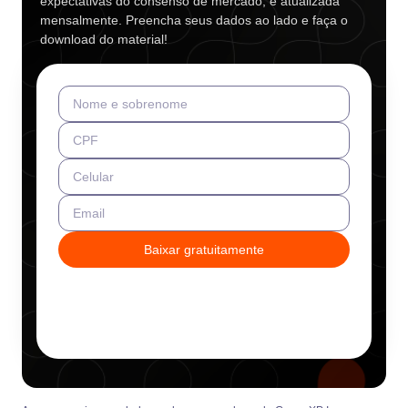
expectativas do consenso de mercado, e atualizada
mensalmente. Preencha seus dados ao lado e faça o
download do material!
Nome e sobrenome
CPF
Celular
Email
Baixar gratuitamente