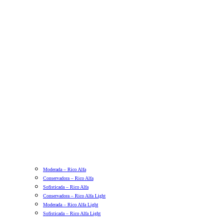
Moderada – Rico Alfa
Conservadora – Rico Alfa
Sofisticada – Rico Alfa
Conservadora – Rico Alfa Light
Moderada – Rico Alfa Light
Sofisticada – Rico Alfa Light