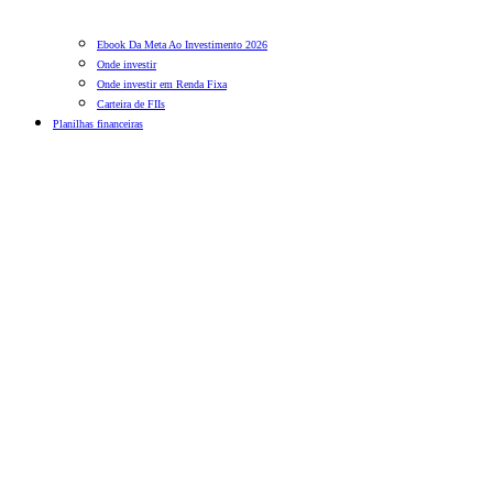
Ebook Da Meta Ao Investimento 2026
Onde investir
Onde investir em Renda Fixa
Carteira de FIIs
Planilhas financeiras