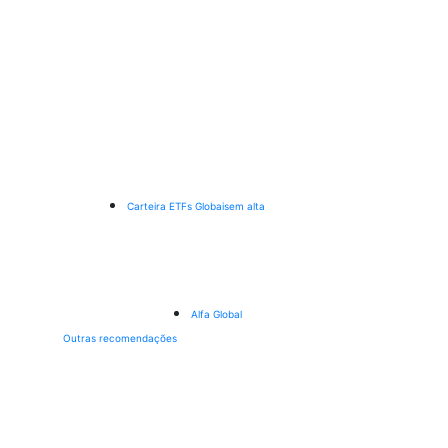
Carteira ETFs Globais
em alta
Alfa Global
Outras recomendações