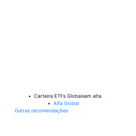
Carteira ETFs Globais
em alta
Alfa Global
Outras recomendações