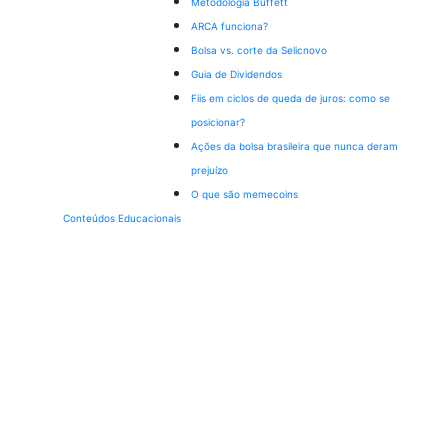
Metodologia Buffett
ARCA funciona?
Bolsa vs. corte da Selic
novo
Guia de Dividendos
Fiis em ciclos de queda de juros: como se
posicionar?
Ações da bolsa brasileira que nunca deram
prejuízo
O que são memecoins
Conteúdos Educacionais