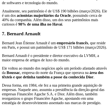
de softwares e tecnologia do mundo.
Atualmente, seu patrimônio é de US$ 190 bilhões (março/2026). Ele
é um dos
acionistas majoritários da Oracle
, possuindo cerca de
40% da companhia. Além disso, um dos seus patrimônios mais
curiosos é
98% de uma ilha no Havaí
.
7. Bernard Arnault
Bernard Jean Étienne Arnault é um
empresário francês
, que reside
em Paris, e possui um patrimônio de US$ 171 bilhões (março/2026).
Bernard Arnault é o presidente e diretor executivo da LVMH, a
maior empresa de artigos de luxo do mundo.
Ele voltou ao mundo dos negócios após um período afastado através
da
Boussac
, empresa do norte da França que operava na
área dos
têxteis e que detinha também a posse da conhecida Dior
.
Dessa forma, em 1984, ele fez a sua primeira grande aquisição de
empresas. Naquele ano, assumiu a presidência da direção-geral das
empresas Financière Agache S.A. e Dior. Além disso, também
reorganizou o grupo Financière Agache, apostando em uma
estratégia de desenvolvimento assentado nas marcas de prestígio.