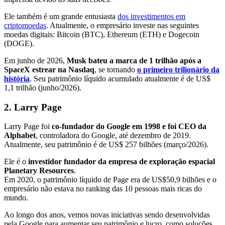
Ele também é um grande entusiasta
dos investimentos em
criptomoedas
. Atualmente, o empresário investe nas seguintes
moedas digitais: Bitcoin (BTC), Ethereum (ETH) e Dogecoin
(DOGE).
Em junho de 2026,
Musk bateu a marca de 1 trilhão após a
SpaceX estrear na Nasdaq
, se tornando
o primeiro trilionário da
história
. Seu patrimônio líquido acumulado atualmente é de US$
1,1 trilhão (junho/2026).
2. Larry Page
Larry Page foi
co-fundador do Google em 1998 e foi CEO da
Alphabet
, controladora do Google, até dezembro de 2019.
Atualmente, seu patrimônio é de US$ 257 bilhões (março/2026).
Ele é o
investidor fundador da empresa de exploração espacial
Planetary Resources
.
Em 2020, o patrimônio líquido de Page era de US$50,9 bilhões e o
empresário não estava no ranking das 10 pessoas mais ricas do
mundo.
Ao longo dos anos, vemos novas iniciativas sendo desenvolvidas
pela Google para aumentar seu patrimônio e lucro, como soluções