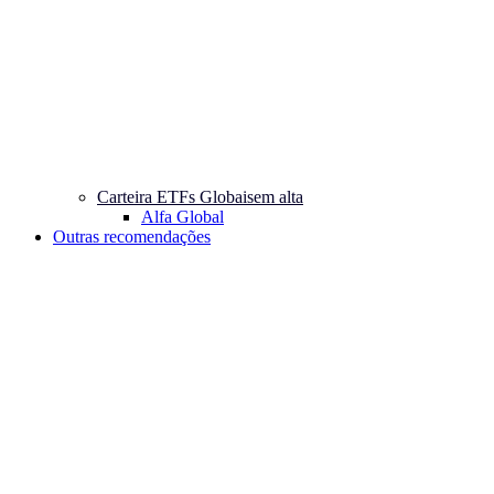
Carteira ETFs Globais
em alta
Alfa Global
Outras recomendações