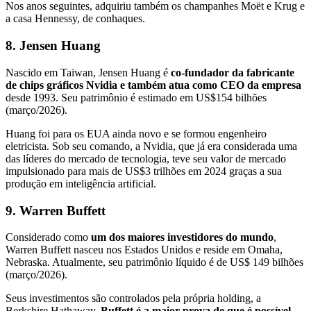
Nos anos seguintes, adquiriu também os champanhes Moët e Krug e
a casa Hennessy, de conhaques.
8. Jensen Huang
Nascido em Taiwan, Jensen Huang é
co-fundador da fabricante
de chips gráficos Nvidia e também atua como CEO da empresa
desde 1993. Seu patrimônio é estimado em US$154 bilhões
(março/2026).
Huang foi para os EUA ainda novo e se formou engenheiro
eletricista. Sob seu comando, a Nvidia, que já era considerada uma
das líderes do mercado de tecnologia, teve seu valor de mercado
impulsionado para mais de US$3 trilhões em 2024 graças a sua
produção em inteligência artificial.
9. Warren Buffett
Considerado como
um dos maiores investidores do mundo
,
Warren Buffett nasceu nos Estados Unidos e reside em Omaha,
Nebraska. Atualmente, seu patrimônio líquido é de US$ 149 bilhões
(março/2026).
Seus investimentos são controlados pela própria holding, a
Berkshire Hathaway.
Buffett é a maior prova de que é possível