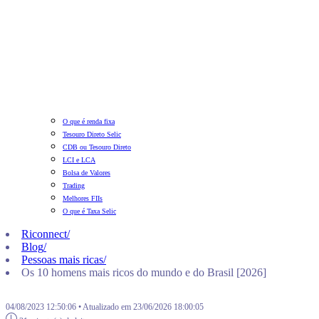
O que é renda fixa
Tesouro Direto Selic
CDB ou Tesouro Direto
LCI e LCA
Bolsa de Valores
Trading
Melhores FIIs
O que é Taxa Selic
Riconnect
/
Blog
/
Pessoas mais ricas
/
Os 10 homens mais ricos do mundo e do Brasil [2026]
04/08/2023 12:50:06 • Atualizado em 23/06/2026 18:00:05