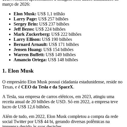
março de 2026:
Elon Musk:
US$ 1,1 trilhão
Larry Page:
US$ 257 bilhões
Sergey Brin:
US$ 237 bilhões
Jeff Bezos:
US$ 224 bilhões
Mark Zuckerberg:
US$ 222 bilhões
Larry Ellison:
US$ 190 bilhões
Bernard Arnault:
US$ 171 bilhões
Jensen Huang:
US$ 154 bilhões
Warren Buffett:
US$ 149 bilhões
Amancio Ortega:
US$ 148 bilhões
1. Elon Musk
O empresário Elon Musk possui cidadania estadunidense, reside no
Texas, e é
CEO da Tesla e da SpaceX
.
A Tesla, sua empresa de carros elétricos, em 2023, atingiu uma
receita anual de 20 bilhões de USD. Só em 2022, a empresa teve
lucro de US$ 12,6 bilhões.
Além de tudo, em 2022, Elon Musk completou a compra da rede
social Twitter por US$ 44 bi, gerando diversas polêmicas na
imprensa devido às suas decisões.