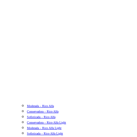
Moderada – Rico Alfa
Conservadora – Rico Alfa
Sofisticada – Rico Alfa
Conservadora – Rico Alfa Light
Moderada – Rico Alfa Light
Sofisticada – Rico Alfa Light