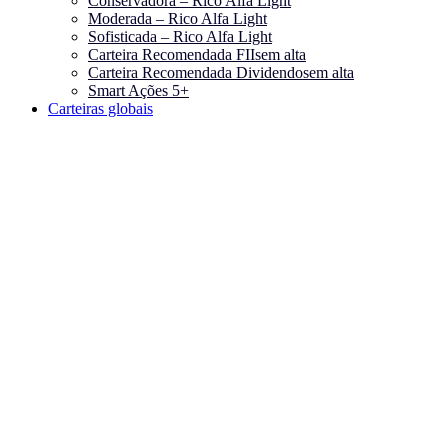
Conservadora – Rico Alfa Light
Moderada – Rico Alfa Light
Sofisticada – Rico Alfa Light
Carteira Recomendada FIIs
em alta
Carteira Recomendada Dividendos
em alta
Smart Ações 5+
Carteiras globais