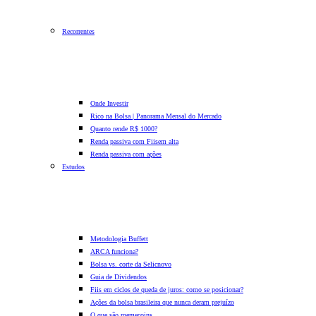
Recorrentes
Onde Investir
Rico na Bolsa | Panorama Mensal do Mercado
Quanto rende R$ 1000?
Renda passiva com Fiis
em alta
Renda passiva com ações
Estudos
Metodologia Buffett
ARCA funciona?
Bolsa vs. corte da Selic
novo
Guia de Dividendos
Fiis em ciclos de queda de juros: como se posicionar?
Ações da bolsa brasileira que nunca deram prejuízo
O que são memecoins