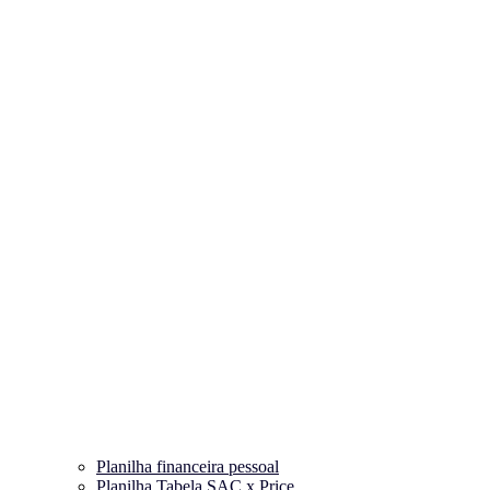
Planilha financeira pessoal
Planilha Tabela SAC x Price