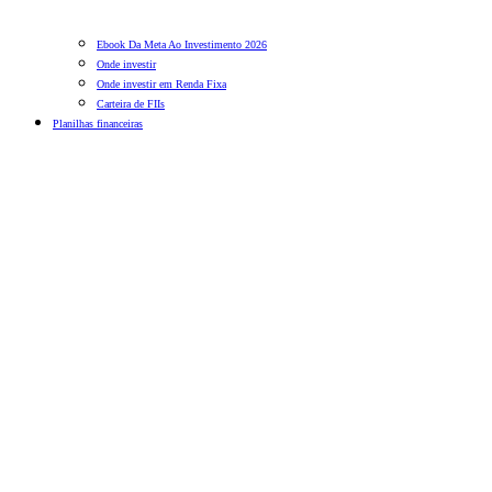
Ebook Da Meta Ao Investimento 2026
Onde investir
Onde investir em Renda Fixa
Carteira de FIIs
Planilhas financeiras