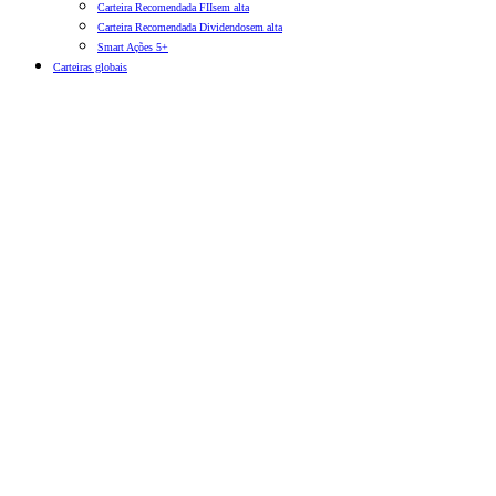
Carteira Recomendada FIIs
em alta
Carteira Recomendada Dividendos
em alta
Smart Ações 5+
Carteiras globais