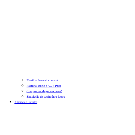
Planilha financeira pessoal
Planilha Tabela SAC x Price
Comprar ou alugar um carro?
Simulação de patrimônio futuro
Análises e Estudos