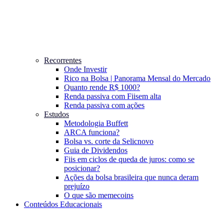
Recorrentes
Onde Investir
Rico na Bolsa | Panorama Mensal do Mercado
Quanto rende R$ 1000?
Renda passiva com Fiis
em alta
Renda passiva com ações
Estudos
Metodologia Buffett
ARCA funciona?
Bolsa vs. corte da Selic
novo
Guia de Dividendos
Fiis em ciclos de queda de juros: como se
posicionar?
Ações da bolsa brasileira que nunca deram
prejuízo
O que são memecoins
Conteúdos Educacionais