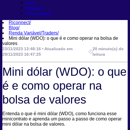
Trading
Melhores FIIs
O que é Taxa Selic
Riconnect
/
Blog
/
Renda Variável/Traders
/
Mini dólar (WDO): o que é e como operar na bolsa de
valores
23/11/2023 13:48:16 • Atualizado em
20 minuto(s) de
29/11/2023 16:47:25
leitura
Mini dólar (WDO): o que
é e como operar na
bolsa de valores
Entenda o que é mini dólar (WDO), como funciona esse
minicontrato e aprenda um passo a passo de como operar
mini dólar na bolsa de valores.