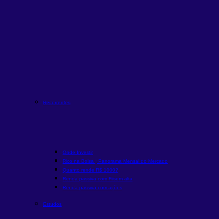
Recorrentes
Onde Investir
Rico na Bolsa | Panorama Mensal do Mercado
Quanto rende R$ 1000?
Renda passiva com Fiis
em alta
Renda passiva com ações
Estudos