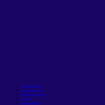
O que é renda fixa
Tesouro Direto Selic
CDB ou Tesouro Direto
LCI e LCA
Bolsa de Valores