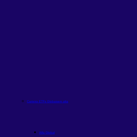
Carteira ETFs Globais
em alta
Alfa Global