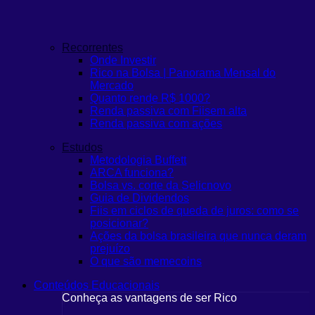
Recorrentes
Onde Investir
Rico na Bolsa | Panorama Mensal do
Mercado
Quanto rende R$ 1000?
Renda passiva com Fiis
em alta
Renda passiva com ações
Estudos
Metodologia Buffett
ARCA funciona?
Bolsa vs. corte da Selic
novo
Guia de Dividendos
Fiis em ciclos de queda de juros: como se
posicionar?
Ações da bolsa brasileira que nunca deram
prejuízo
O que são memecoins
Conteúdos Educacionais
Conheça as vantagens de ser Rico