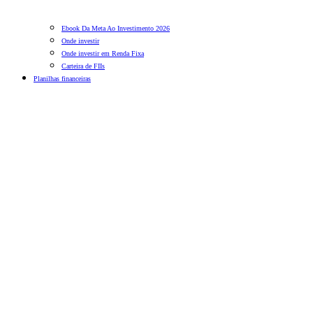
Ebook Da Meta Ao Investimento 2026
Onde investir
Onde investir em Renda Fixa
Carteira de FIIs
Planilhas financeiras