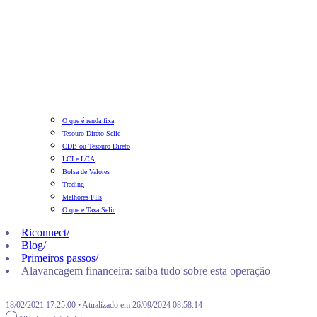
O que é renda fixa
Tesouro Direto Selic
CDB ou Tesouro Direto
LCI e LCA
Bolsa de Valores
Trading
Melhores FIIs
O que é Taxa Selic
Riconnect
/
Blog
/
Primeiros passos
/
Alavancagem financeira: saiba tudo sobre esta operação
18/02/2021 17:25:00 • Atualizado em 26/09/2024 08:58:14