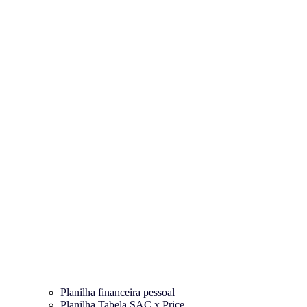
Planilha financeira pessoal
Planilha Tabela SAC x Price