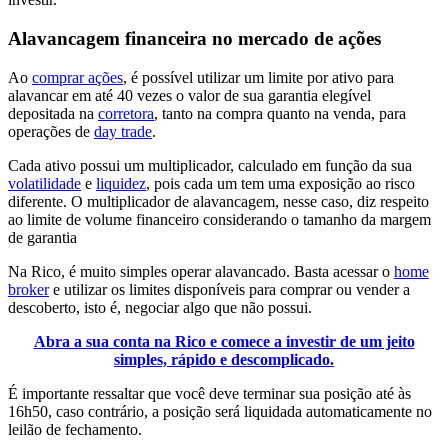
Alavancagem financeira no mercado de ações
Ao
comprar ações
, é possível utilizar um limite por ativo para
alavancar em até 40 vezes o valor de sua garantia elegível
depositada na
corretora
, tanto na compra quanto na venda, para
operações de
day trade
.
Cada ativo possui um multiplicador, calculado em função da sua
volatilidade
e
liquidez
, pois cada um tem uma exposição ao risco
diferente. O multiplicador de alavancagem, nesse caso, diz respeito
ao limite de volume financeiro considerando o tamanho da margem
de garantia
Na Rico, é muito simples operar alavancado. Basta acessar o
home
broker
e utilizar os limites disponíveis para comprar ou vender a
descoberto, isto é, negociar algo que não possui.
Abra a sua conta na Rico e comece a investir de um jeito
simples, rápido e descomplicado.
É importante ressaltar que você deve terminar sua posição até às
16h50, caso contrário, a posição será liquidada automaticamente no
leilão de fechamento.