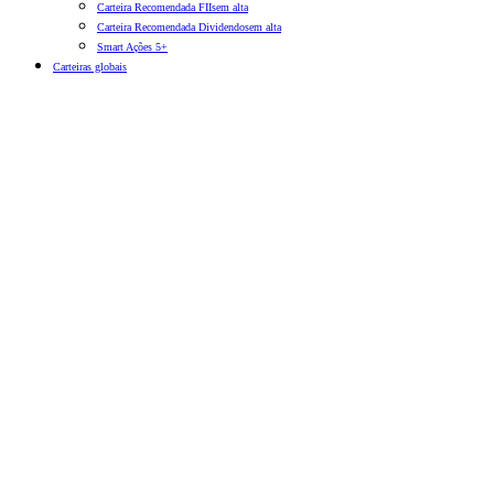
Carteira Recomendada FIIs
em alta
Carteira Recomendada Dividendos
em alta
Smart Ações 5+
Carteiras globais