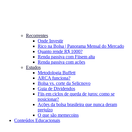
Recorrentes
Onde Investir
Rico na Bolsa | Panorama Mensal do Mercado
Quanto rende R$ 1000?
Renda passiva com Fiis
em alta
Renda passiva com ações
Estudos
Metodologia Buffett
ARCA funciona?
Bolsa vs. corte da Selic
novo
Guia de Dividendos
Fiis em ciclos de queda de juros: como se
posicionar?
Ações da bolsa brasileira que nunca deram
prejuízo
O que são memecoins
Conteúdos Educacionais