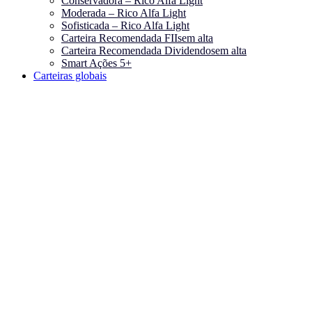
Conservadora – Rico Alfa Light
Moderada – Rico Alfa Light
Sofisticada – Rico Alfa Light
Carteira Recomendada FIIs
em alta
Carteira Recomendada Dividendos
em alta
Smart Ações 5+
Carteiras globais