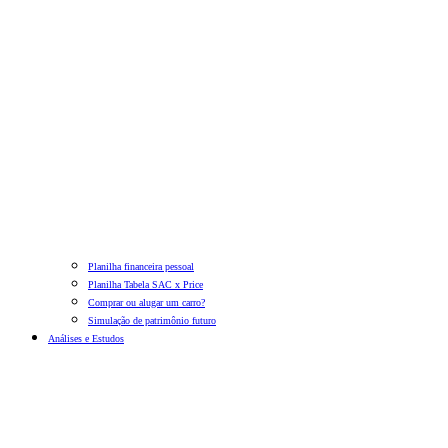
Planilha financeira pessoal
Planilha Tabela SAC x Price
Comprar ou alugar um carro?
Simulação de patrimônio futuro
Análises e Estudos