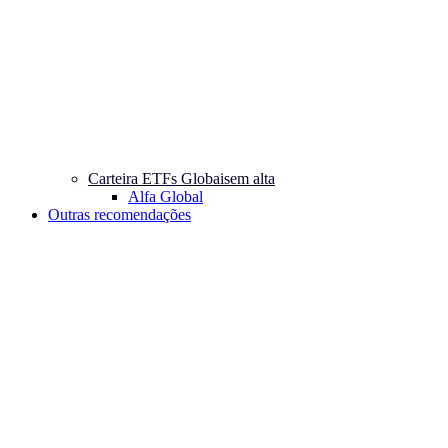
Carteira ETFs Globais
em alta
Alfa Global
Outras recomendações