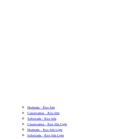
Moderada – Rico Alfa
Conservadora – Rico Alfa
Sofisticada – Rico Alfa
Conservadora – Rico Alfa Light
Moderada – Rico Alfa Light
Sofisticada – Rico Alfa Light