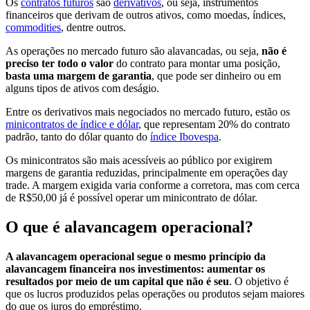
Os
contratos futuros
são
derivativos
, ou seja, instrumentos
financeiros que derivam de outros ativos, como moedas, índices,
commodities
, dentre outros.
As operações no mercado futuro são alavancadas, ou seja,
não é
preciso ter todo o valor
do contrato para montar uma posição,
basta uma margem de garantia
, que pode ser dinheiro ou em
alguns tipos de ativos com deságio.
Entre os derivativos mais negociados no mercado futuro, estão os
minicontratos de índice e dólar
, que representam 20% do contrato
padrão, tanto do dólar quanto do
índice Ibovespa
.
Os minicontratos são mais acessíveis ao público por exigirem
margens de garantia reduzidas, principalmente em operações day
trade. A margem exigida varia conforme a corretora, mas com cerca
de R$50,00 já é possível operar um minicontrato de dólar.
O que é alavancagem operacional?
A alavancagem operacional segue o mesmo princípio da
alavancagem financeira nos investimentos: aumentar os
resultados por meio de um capital que não é seu
. O objetivo é
que os lucros produzidos pelas operações ou produtos sejam maiores
do que os juros do empréstimo.