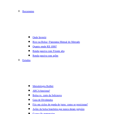
Recorrentes
Onde Investir
Rico na Bolsa | Panorama Mensal do Mercado
Quanto rende R$ 1000?
Renda passiva com Fiis
em alta
Renda passiva com ações
Estudos
Metodologia Buffett
ARCA funciona?
Bolsa vs. corte da Selic
novo
Guia de Dividendos
Fiis em ciclos de queda de juros: como se posicionar?
Ações da bolsa brasileira que nunca deram prejuízo
O que são memecoins