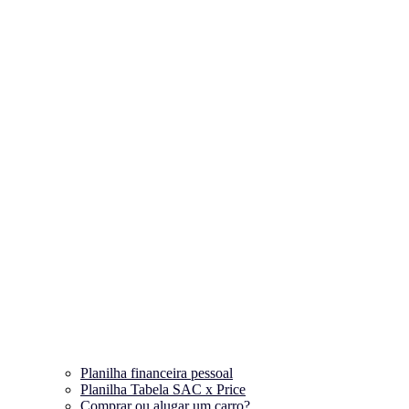
Planilha financeira pessoal
Planilha Tabela SAC x Price
Comprar ou alugar um carro?