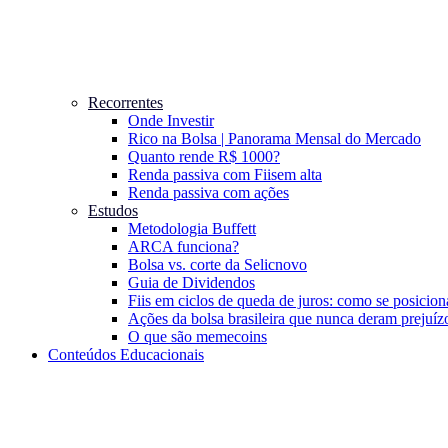
Recorrentes
Onde Investir
Rico na Bolsa | Panorama Mensal do Mercado
Quanto rende R$ 1000?
Renda passiva com Fiis
em alta
Renda passiva com ações
Estudos
Metodologia Buffett
ARCA funciona?
Bolsa vs. corte da Selic
novo
Guia de Dividendos
Fiis em ciclos de queda de juros: como se posicion
Ações da bolsa brasileira que nunca deram prejuíz
O que são memecoins
Conteúdos Educacionais