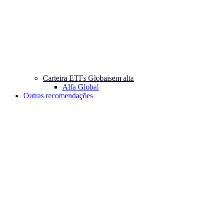
Carteira ETFs Globais
em alta
Alfa Global
Outras recomendações