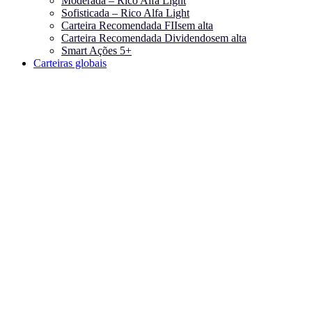
Moderada – Rico Alfa Light
Sofisticada – Rico Alfa Light
Carteira Recomendada FIIs
em alta
Carteira Recomendada Dividendos
em alta
Smart Ações 5+
Carteiras globais