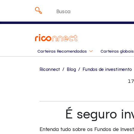
Onde investir em agost
Pesquisar
especialistas da Rico
por:
Carteiras Recomendadas
Carteiras globais
Riconnect
/
Blog
/
Fundos de investimento
17
É seguro in
Entenda tudo sobre os Fundos de Investi