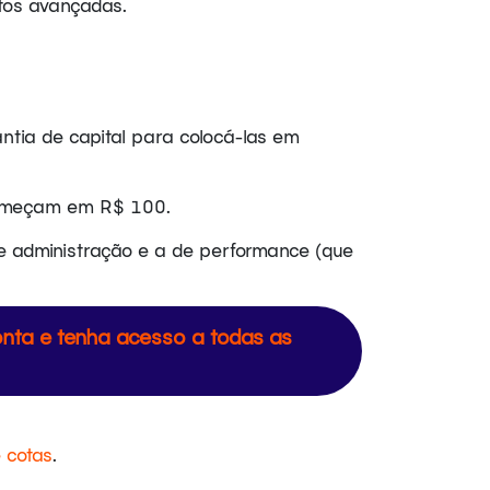
tos avançadas.
antia de capital para colocá-las em
 começam em R$ 100.
de administração e a de performance (que
onta e tenha acesso a todas as
 cotas
.