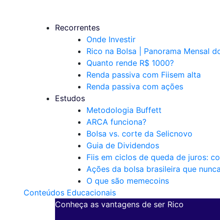
Recorrentes
Onde Investir
Rico na Bolsa | Panorama Mensal 
Quanto rende R$ 1000?
Renda passiva com Fiis
em alta
Renda passiva com ações
Estudos
Metodologia Buffett
ARCA funciona?
Bolsa vs. corte da Selic
novo
Guia de Dividendos
Fiis em ciclos de queda de juros: c
Ações da bolsa brasileira que nunc
O que são memecoins
Conteúdos Educacionais
Conheça as vantagens de ser Rico