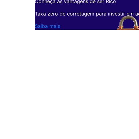
Conheça as vantagens de ser Rico
Taxa zero de corretagem para investir em a
Saiba mais