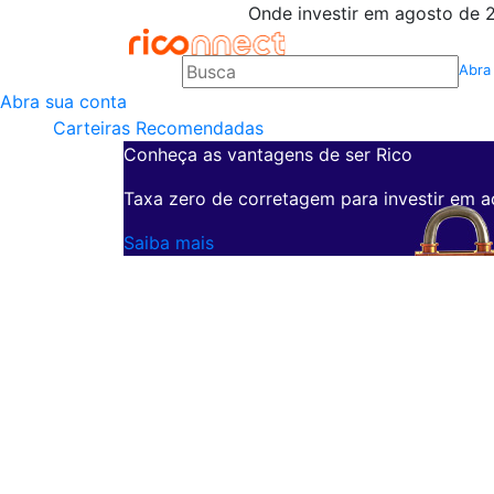
Onde investir em agosto de 2
Abra
Abra sua conta
Carteiras Recomendadas
Conheça as vantagens de ser Rico
Taxa zero de corretagem para investir em a
Saiba mais