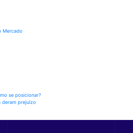
do Mercado
omo se posicionar?
a deram prejuízo