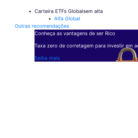
Carteira ETFs Globais
em alta
Alfa Global
Outras recomendações
Conheça as vantagens de ser Rico
Taxa zero de corretagem para investir em a
Saiba mais