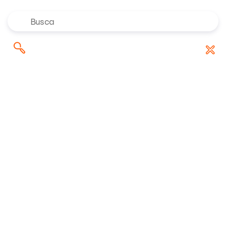
Onde investir em agosto de
Pesquisar
Baixar Relatório
2026? Confira as indicações dos
por:
especialistas da Rico
Riconnect
/
Blog
/
Primeiros passos
/
Tesouro Direto Prefixado: 5 motivos para investir!
19/07/2023 12:15:13 • Atualizado em
07/07/2026 18:35:58
23 minuto(s) de leitura
Tesouro Direto
Prefixado: 5