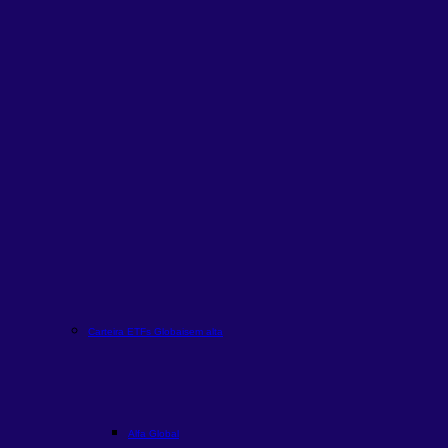
Carteira ETFs Globais
em alta
Alfa Global