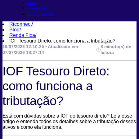
Trading
Melhores FIIs
O que é Taxa Selic
Riconnect
/
Blog
/
Renda Fixa
/
IOF Tesouro Direto: como funciona a tributação?
19/07/2023 12:10:25 • Atualizado em
8 minuto(s) de
07/07/2026 18:27:14
leitura
IOF Tesouro Direto:
como funciona a
tributação?
Está com dúvidas sobre a IOF do tesouro direto? Leia esse
artigo e entenda todos os detalhes sobre a tributação desses
ativos e como ela funciona.