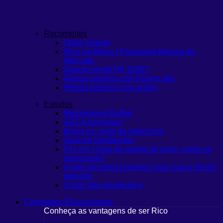
Recorrentes
Onde Investir
Rico na Bolsa | Panorama Mensal do
Mercado
Quanto rende R$ 1000?
Renda passiva com Fiis
em alta
Renda passiva com ações
Estudos
Metodologia Buffett
ARCA funciona?
Bolsa vs. corte da Selic
novo
Guia de Dividendos
Fiis em ciclos de queda de juros: como se
posicionar?
Ações da bolsa brasileira que nunca deram
prejuízo
O que são memecoins
Conteúdos Educacionais
Conheça as vantagens de ser Rico