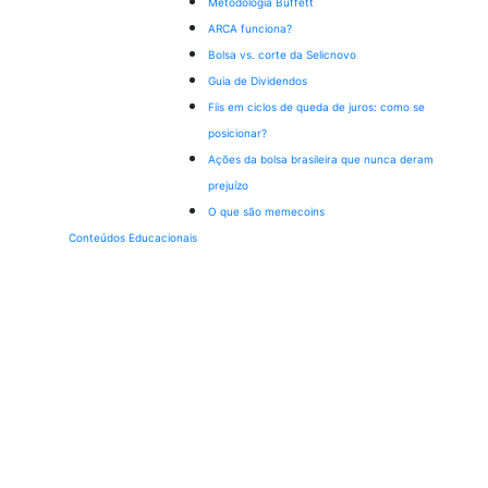
Metodologia Buffett
ARCA funciona?
Bolsa vs. corte da Selic
novo
Guia de Dividendos
Fiis em ciclos de queda de juros: como se
posicionar?
Ações da bolsa brasileira que nunca deram
prejuízo
O que são memecoins
Conteúdos Educacionais