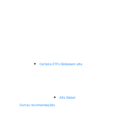
Carteira ETFs Globais
em alta
Alfa Global
Outras recomendações