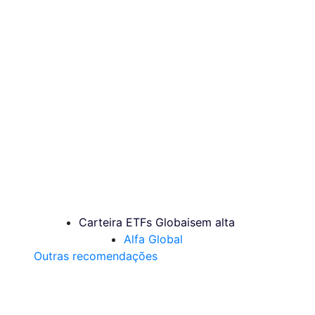
Carteira ETFs Globais
em alta
Alfa Global
Outras recomendações