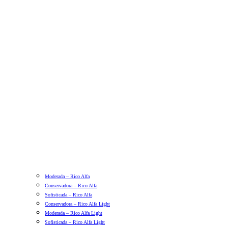
Moderada – Rico Alfa
Conservadora – Rico Alfa
Sofisticada – Rico Alfa
Conservadora – Rico Alfa Light
Moderada – Rico Alfa Light
Sofisticada – Rico Alfa Light