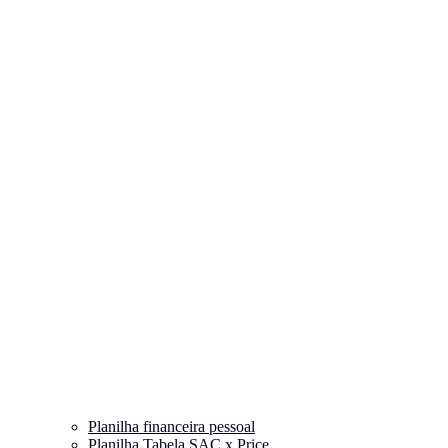
Planilha financeira pessoal
Planilha Tabela SAC x Price