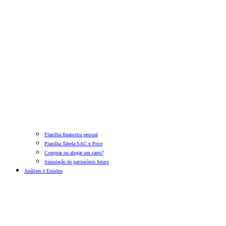
Planilha financeira pessoal
Planilha Tabela SAC x Price
Comprar ou alugar um carro?
Simulação de patrimônio futuro
Análises e Estudos