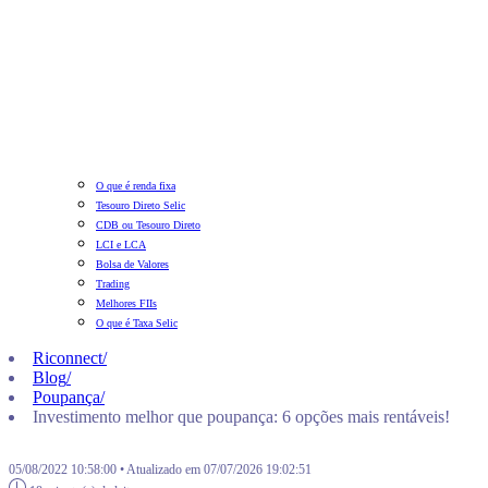
O que é renda fixa
Tesouro Direto Selic
CDB ou Tesouro Direto
LCI e LCA
Bolsa de Valores
Trading
Melhores FIIs
O que é Taxa Selic
Riconnect
/
Blog
/
Poupança
/
Investimento melhor que poupança: 6 opções mais rentáveis!
05/08/2022 10:58:00 • Atualizado em 07/07/2026 19:02:51