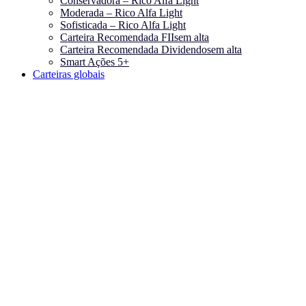
Conservadora – Rico Alfa Light
Moderada – Rico Alfa Light
Sofisticada – Rico Alfa Light
Carteira Recomendada FIIs
em alta
Carteira Recomendada Dividendos
em alta
Smart Ações 5+
Carteiras globais