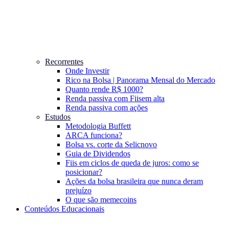
Recorrentes
Onde Investir
Rico na Bolsa | Panorama Mensal do Mercado
Quanto rende R$ 1000?
Renda passiva com Fiis
em alta
Renda passiva com ações
Estudos
Metodologia Buffett
ARCA funciona?
Bolsa vs. corte da Selic
novo
Guia de Dividendos
Fiis em ciclos de queda de juros: como se
posicionar?
Ações da bolsa brasileira que nunca deram
prejuízo
O que são memecoins
Conteúdos Educacionais