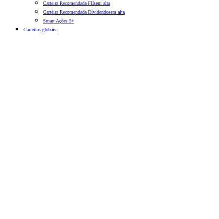
Carteira Recomendada FIIs
em alta
Carteira Recomendada Dividendos
em alta
Smart Ações 5+
Carteiras globais