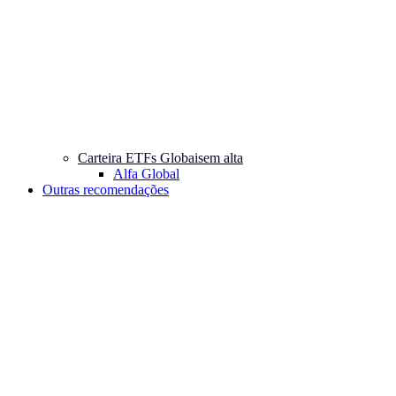
Carteira ETFs Globais
em alta
Alfa Global
Outras recomendações