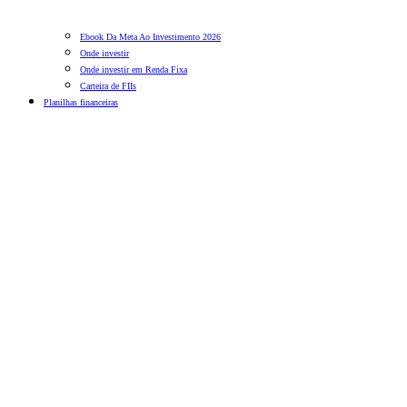
Ebook Da Meta Ao Investimento 2026
Onde investir
Onde investir em Renda Fixa
Carteira de FIIs
Planilhas financeiras