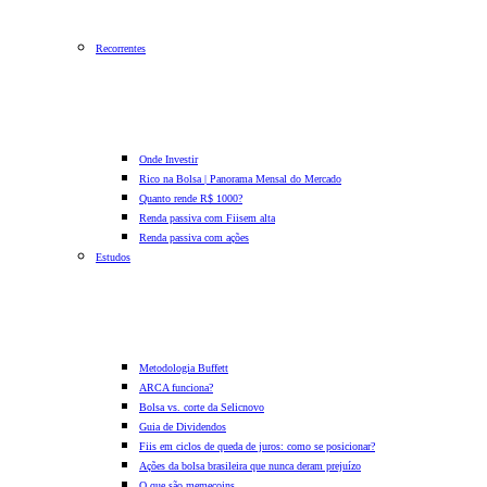
Recorrentes
Onde Investir
Rico na Bolsa | Panorama Mensal do Mercado
Quanto rende R$ 1000?
Renda passiva com Fiis
em alta
Renda passiva com ações
Estudos
Metodologia Buffett
ARCA funciona?
Bolsa vs. corte da Selic
novo
Guia de Dividendos
Fiis em ciclos de queda de juros: como se posicionar?
Ações da bolsa brasileira que nunca deram prejuízo
O que são memecoins