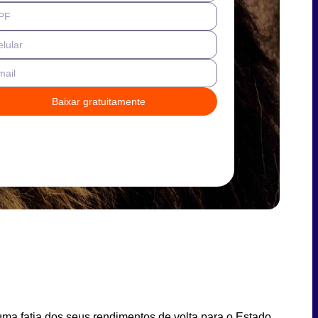
PF
lular
mail
Baixar gratuitamente
uma fatia dos seus rendimentos de volta para o Estado.