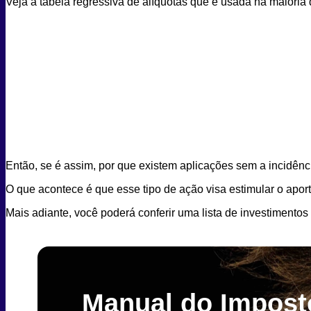
Veja a tabela regressiva de alíquotas que é usada na maiori
Então, se é assim, por que existem aplicações sem a incidên
O que acontece é que esse tipo de ação visa estimular o apor
Mais adiante, você poderá conferir uma lista de investimentos
Manual do Impost