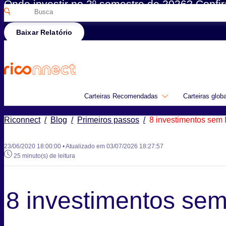
Onde investir no 2º semestre de 2026? Confir
Pesquisar
Rico
por:
Baixar Relatório
Carteiras Recomendadas
Carteiras glob
Riconnect
/
Blog
/
Primeiros passos
/
8 investimentos sem 
23/06/2020 18:00:00 • Atualizado em 03/07/2026 18:27:57
25 minuto(s) de leitura
8 investimentos sem