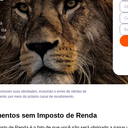
C
Ce
ra
E
e da
sua
mover suas atividades, incluindo o envio de ofertas de
ento, por meio do próprio canal de recebimento.
mentos sem Imposto de Renda
osto de Renda é o fato de que você não será obrigado a pagar 