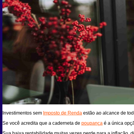
Investimentos sem
Imposto de Renda
estão ao alcance de to
Se você acredita que a caderneta de
poupança
é a única opçã
Sua baixa rentabilidade muitas vezes perde para a inflação, 