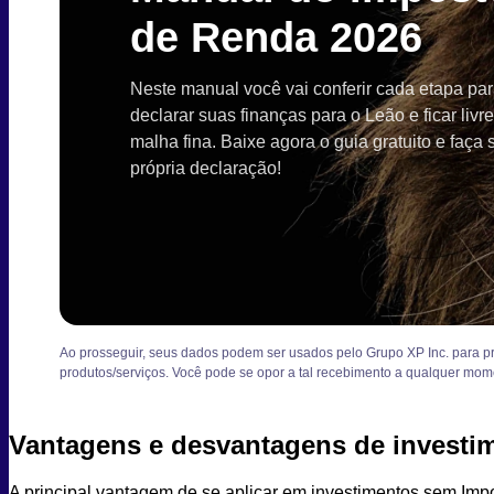
de Renda 2026
Neste manual você vai conferir cada etapa pa
declarar suas finanças para o Leão e ficar livr
malha fina. Baixe agora o guia gratuito e faça 
própria declaração!
Ao prosseguir, seus dados podem ser usados pelo Grupo XP Inc. para pro
produtos/serviços. Você pode se opor a tal recebimento a qualquer mom
Vantagens e desvantagens de investi
A principal vantagem de se aplicar em investimentos sem Imp