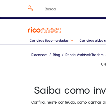
Onde investir em agost
Pesquisar
especialistas da Rico
por:
Carteiras Recomendadas
Carteiras globais
Riconnect
/
Blog
/
Renda Variável/Traders
04
Saiba como inv
Confira, neste conteúdo, como ganhar d