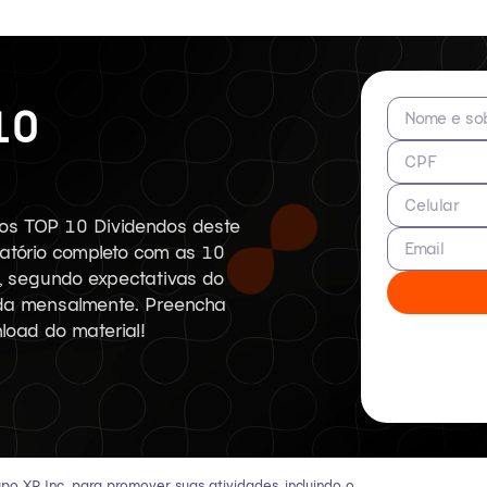
10
Nome e so
CPF
Celular
 os TOP 10 Dividendos deste
Email
atório completo com as 10
, segundo expectativas do
ada mensalmente. Preencha
load do material!
o XP Inc. para promover suas atividades, incluindo o