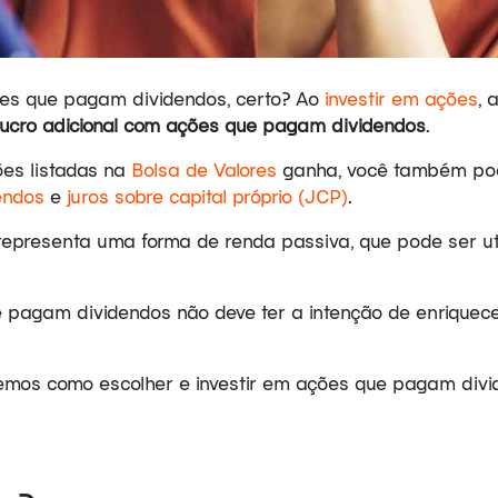
ções que pagam dividendos, certo? Ao
investir em ações
, 
lucro adicional com ações que pagam dividendos
.
es listadas na
Bolsa de Valores
ganha, você também pod
endos
e
juros sobre capital próprio (JCP)
.
 representa uma forma de renda passiva, que pode ser u
 pagam dividendos não deve ter a intenção de enriquecer
emos como escolher e investir em ações que pagam divi