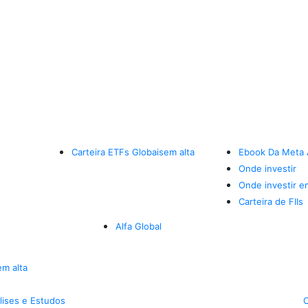
Carteira ETFs Globais
em alta
Ebook Da Meta 
Onde investir
Onde investir e
Carteira de FIIs
Alfa Global
em alta
lises e Estudos
C