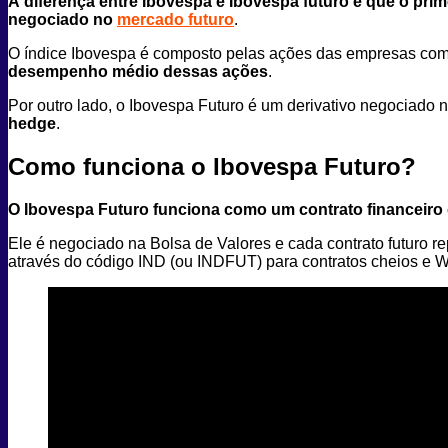
A
diferença entre Ibovespa e Ibovespa futuro é que o
prim
negociado no
mercado futuro
.
O índice Ibovespa é composto pelas ações das empresas co
desempenho médio dessas ações
.
Por outro lado, o Ibovespa Futuro é um derivativo negociado 
hedge
.
Como funciona o Ibovespa Futuro?
O Ibovespa Futuro funciona
como um contrato financeiro
Ele é negociado na Bolsa de Valores e cada contrato futuro r
através do código IND (ou INDFUT) para contratos cheios e