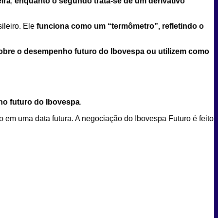
eira
,
enquanto o segundo
trata-se de um derivativo
ileiro. Ele
funciona como um “termômetro”, refletindo o
bre o desempenho futuro do Ibovespa ou utilizem como
ho futuro do Ibovespa
.
 em uma data futura. A negociação do Ibovespa Futuro é feito