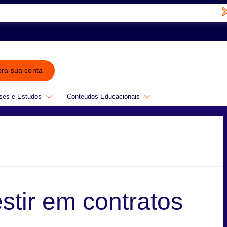
bra sua conta
ses e Estudos
Conteúdos Educacionais
stir em contratos