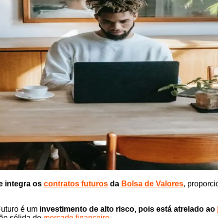
 integra os
contratos futuros
da
Bolsa de Valores
, proporc
Futuro é um
investimento de alto risco, pois está atrelado ao
ão sólida do
mercado financeiro
.