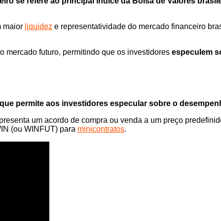
eiro se refere ao principal índice da Bolsa de Valores brasil
m maior
liquidez
e representatividade do mercado financeiro bras
no mercado futuro, permitindo que os investidores
especulem so
 que permite aos investidores especular sobre o desempen
epresenta um acordo de compra ou venda a um preço predefinido
 WIN (ou WINFUT) para
minicontratos
.