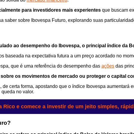
almente para investidores mais experientes
que buscam expl
 saber sobre Ibovespa Futuro, explorando suas particularidade
ulado ao desempenho do Ibovespa, o principal índice da Bol
ros baseada na expectativa futura a um preço acordado no mom
vespa, que é uma referência do desempenho das
ações
das prin
 sobre os movimentos de mercado ou proteger o capital c
á, de certa forma, apostando que o índice Ibovespa aumentará e
l queda no valor.
a Rico e comece a investir de um jeito simples, rápi
uro?