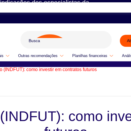
indicações dos especialistas da
A
ais
Outras recomendações
Planilhas financeiras
Análi
o (INDFUT): como investir em contratos futuros
(INDFUT): como inve