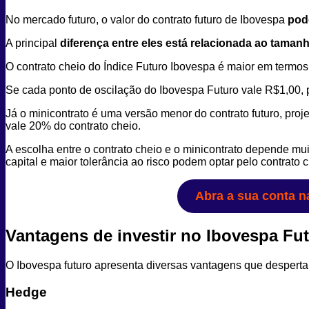
No mercado futuro, o valor do contrato futuro de Ibovespa
pod
A principal
diferença entre eles está relacionada ao taman
O contrato cheio do Índice Futuro Ibovespa é maior em termos
Se cada ponto de oscilação do Ibovespa Futuro vale R$1,00, po
Já o minicontrato é uma versão menor do contrato futuro, proj
vale 20% do contrato cheio.
A escolha entre o contrato cheio e o minicontrato depende mu
capital e maior tolerância ao risco podem optar pelo contrato 
Abra a sua conta n
Vantagens de investir no Ibovespa Fu
O Ibovespa futuro apresenta diversas vantagens que despertam 
Hedge