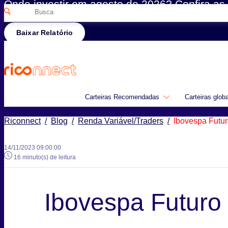
Onde investir em agosto de 2026? Confira as 
Pesquisar
Rico
por:
Baixar Relatório
Carteiras Recomendadas
Carteiras glob
Riconnect
/
Blog
/
Renda Variável/Traders
/
Ibovespa Futur
14/11/2023 09:00:00
16 minuto(s) de leitura
Ibovespa Futuro 