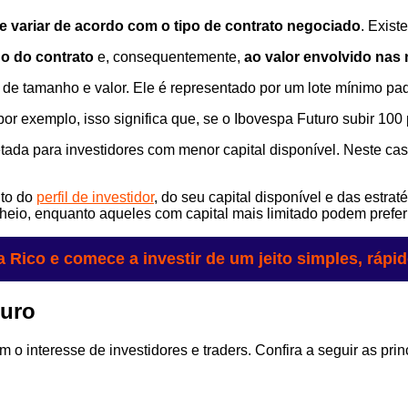
e variar de acordo com o tipo de contrato negociado
. Exist
ho do contrato
e, consequentemente,
ao valor envolvido nas
 de tamanho e valor. Ele é representado por um lote mínimo pa
r exemplo, isso significa que, se o Ibovespa Futuro subir 100 
etada para investidores com menor capital disponível. Neste ca
ito do
perfil de investidor
, do seu capital disponível e das estra
cheio, enquanto aqueles com capital mais limitado podem preferi
a Rico e comece a investir de um jeito simples, rápi
turo
o interesse de investidores e traders. Confira a seguir as prin