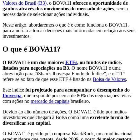
Valores do Brasil (B3)
, o BOVA11
oferece a oportunidade de
ganhos através dos movimentos do mercado de ações
, sem a
necessidade de selecionar ações individuais.
Neste artigo, abordaremos o que é e como funciona o BOVA11,
para ajudá-lo a tomar decisões mais informadas em relação aos seus
investimentos.
O que é BOVA11?
O BOVA11 é um dos maiores
ETFs
, ou fundos de índice,
listados para negociações na B3
. O nome BOVA11 é uma
abreviação para “iShares Ibovespa Fundo de Índice”, e o “11”
refere-se ao fato de que esse ETF é listado na
Bolsa de Valores
.
Este índice
foi projetado para acompanhar o desempenho do
Ibovespa
, que responde por cerca de 80% das negociações feitas
com ações no
mercado de capitais
brasileiro.
Devido ao alto número de ações, O BOVA11 é tido por muitos
investidores que chegam à Bolsa como uma
excelente forma de
diversificar seu capital
.
O BOVA11 é gerido pela empresa BlackRock, uma multinacional
estadunidense que ostenta, desde 2009, o posto de
maior gestora