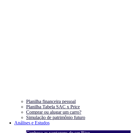
Planilha financeira pessoal
Planilha Tabela SAC x Price
Comprar ou alugar um carro?
Simulação de patrimônio futuro
Análises e Estudos
Conheça as vantagens de ser Rico
C