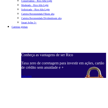
Conservadora – Rico Alfa Light
Moderada – Rico Alfa Light
Sofisticada – Rico Alfa Light
Carteira Recomendada FIIs
em alta
Carteira Recomendada Dividendos
em alta
Smart Ações 5+
Carteiras globais
Conheça as vantagens de ser Rico
C
ações, cartão
Taxa zero de corretagem para investir em ações, cartão
T
de crédito sem anuidade e +
d
Saiba mais
S