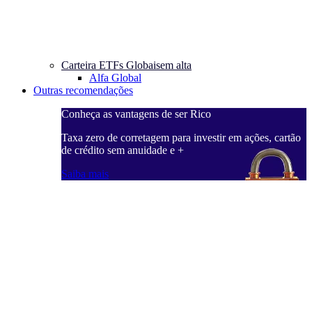
Carteira ETFs Globais
em alta
Alfa Global
Outras recomendações
Conheça as vantagens de ser Rico
C
ações, cartão
Taxa zero de corretagem para investir em ações, cartão
T
de crédito sem anuidade e +
d
Saiba mais
S