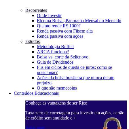
Recorrentes
Onde Investir
Rico na Bolsa | Panorama Mensal do Mercado
Quanto rende R$ 1000?
Renda passiva com Fiis
em alta
Renda passiva com ações
Estudos
Metodologia Buffett
ARCA funciona?
Bolsa vs. corte da Selic
novo
Guia de Dividendos
Fiis em ciclos de queda de juros: como se
posicionar?
Ações da bolsa brasileira que nunca deram
prejuízo
O que são memecoins
Conteúdos Educacionais
Conheça as vantagens de ser Rico
C
ações, cartão
Taxa zero de corretagem para investir em ações, cartão
T
de crédito sem anuidade e +
d
Saiba mais
S