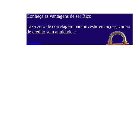
Conheça as vantagens de ser Rico
C
ações, cartão
Taxa zero de corretagem para investir em ações, cartão
T
de crédito sem anuidade e +
d
Saiba mais
S