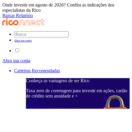
Onde investir em agosto de 2026? Confira as indicações dos
especialistas da Rico
Baixar Relatório
Abra sua conta
Abra sua conta
Carteiras Recomendadas
Conheça as vantagens de ser Rico
C
ações, cartão
Taxa zero de corretagem para investir em ações, cartão
T
de crédito sem anuidade e +
d
Saiba mais
S