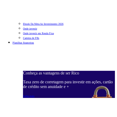
Ebook Da Meta Ao Investimento 2026
Onde investir
Onde investir em Renda Fixa
Carteira de FIIs
Planilhas financeiras
Conheça as vantagens de ser Rico
C
ações, cartão
Taxa zero de corretagem para investir em ações, cartão
T
de crédito sem anuidade e +
d
Saiba mais
S