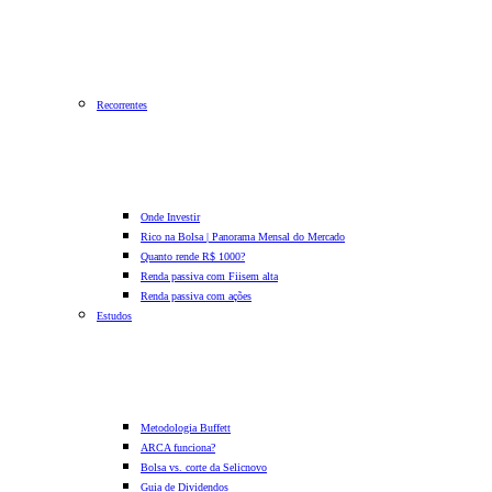
Recorrentes
Onde Investir
Rico na Bolsa | Panorama Mensal do Mercado
Quanto rende R$ 1000?
Renda passiva com Fiis
em alta
Renda passiva com ações
Estudos
Metodologia Buffett
ARCA funciona?
Bolsa vs. corte da Selic
novo
Guia de Dividendos