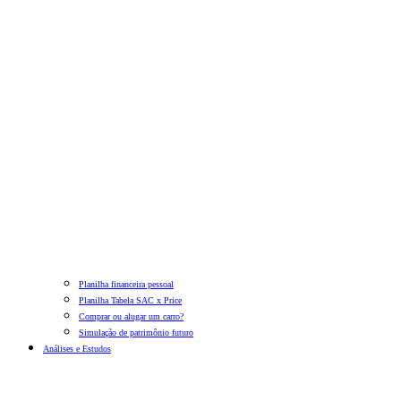
Planilha financeira pessoal
Planilha Tabela SAC x Price
Comprar ou alugar um carro?
Simulação de patrimônio futuro
Análises e Estudos