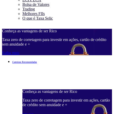
Bolsa de Valores
Trading
Melhores FIIs
O que é Taxa Selic
Conheça as vantagens de ser Rico
C
Taxa zero de corretagem para investir em ações, cartão de crédito
T
sem anuidade e +
s
Saiba mais
S
Carteiras Recomendadas
Conheça as vantagens de ser Rico
C
ações, cartão
Taxa zero de corretagem para investir em ações, cartão
T
de crédito sem anuidade e +
d
Saiba mais
S