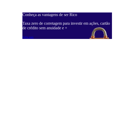
Conheça as vantagens de ser Rico
C
ações, cartão
Taxa zero de corretagem para investir em ações, cartão
T
de crédito sem anuidade e +
d
Saiba mais
S