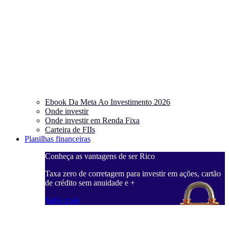
Ebook Da Meta Ao Investimento 2026
Onde investir
Onde investir em Renda Fixa
Carteira de FIIs
Planilhas financeiras
Conheça as vantagens de ser Rico
C
ações, cartão
Taxa zero de corretagem para investir em ações, cartão
T
de crédito sem anuidade e +
d
Saiba mais
S