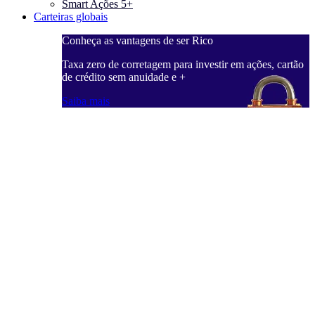
Smart Ações 5+
Carteiras globais
Conheça as vantagens de ser Rico
C
ações, cartão
Taxa zero de corretagem para investir em ações, cartão
T
de crédito sem anuidade e +
d
Saiba mais
S