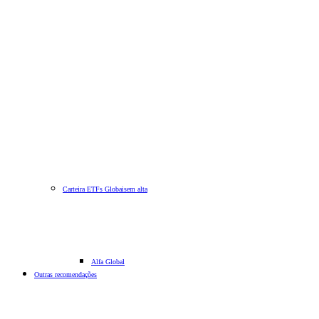
Carteira ETFs Globais
em alta
Alfa Global
Outras recomendações