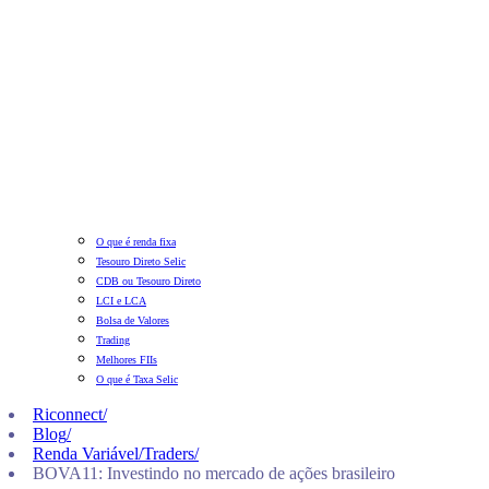
O que é renda fixa
Tesouro Direto Selic
CDB ou Tesouro Direto
LCI e LCA
Bolsa de Valores
Trading
Melhores FIIs
O que é Taxa Selic
Riconnect
/
Blog
/
Renda Variável/Traders
/
BOVA11: Investindo no mercado de ações brasileiro