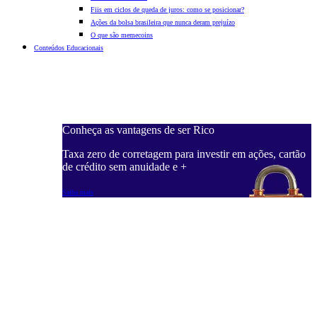
Fiis em ciclos de queda de juros: como se posicionar?
Ações da bolsa brasileira que nunca deram prejuízo
O que são memecoins
Conteúdos Educacionais
Conheça as vantagens de ser Rico
C
ações, cartão
Taxa zero de corretagem para investir em ações, cartão
T
de crédito sem anuidade e +
d
Saiba mais
S