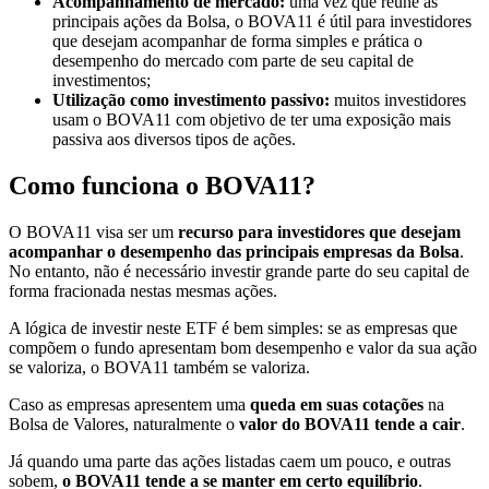
Acompanhamento de mercado:
uma vez que reúne as
principais ações da Bolsa, o BOVA11 é útil para investidores
que desejam acompanhar de forma simples e prática o
desempenho do mercado com parte de seu capital de
investimentos;
Utilização como investimento passivo:
muitos investidores
usam o BOVA11 com objetivo de ter uma exposição mais
passiva aos diversos tipos de ações.
Como funciona o BOVA11?
O BOVA11 visa ser um
recurso para investidores que desejam
acompanhar o desempenho das principais empresas da Bolsa
.
No entanto, não é necessário investir grande parte do seu capital de
forma fracionada nestas mesmas ações.
A lógica de investir neste ETF é bem simples: se as empresas que
compõem o fundo apresentam bom desempenho e valor da sua ação
se valoriza, o BOVA11 também se valoriza.
Caso as empresas apresentem uma
queda em suas cotações
na
Bolsa de Valores, naturalmente o
valor do BOVA11 tende a cair
.
Já quando uma parte das ações listadas caem um pouco, e outras
sobem,
o BOVA11 tende a se manter em certo equilíbrio
.