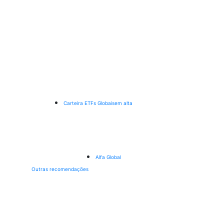
Carteira ETFs Globais
em alta
Alfa Global
Outras recomendações