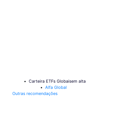
Carteira ETFs Globais
em alta
Alfa Global
Outras recomendações