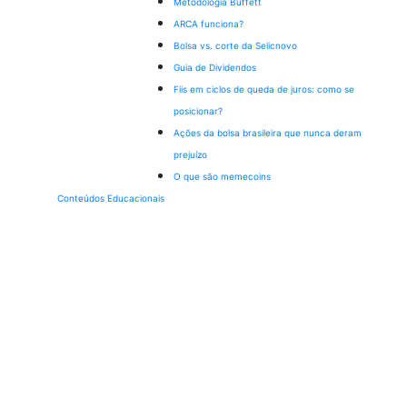
Metodologia Buffett
ARCA funciona?
Bolsa vs. corte da Selic
novo
Guia de Dividendos
Fiis em ciclos de queda de juros: como se
posicionar?
Ações da bolsa brasileira que nunca deram
prejuízo
O que são memecoins
Conteúdos Educacionais