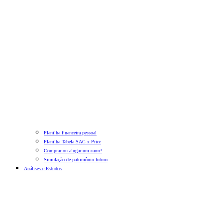
Planilha financeira pessoal
Planilha Tabela SAC x Price
Comprar ou alugar um carro?
Simulação de patrimônio futuro
Análises e Estudos