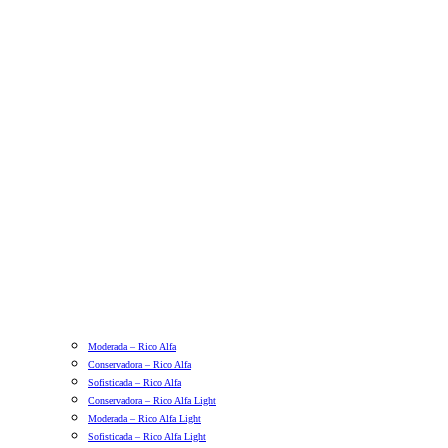
Moderada – Rico Alfa
Conservadora – Rico Alfa
Sofisticada – Rico Alfa
Conservadora – Rico Alfa Light
Moderada – Rico Alfa Light
Sofisticada – Rico Alfa Light