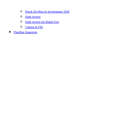
Ebook Da Meta Ao Investimento 2026
Onde investir
Onde investir em Renda Fixa
Carteira de FIIs
Planilhas financeiras