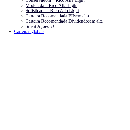
Conservadora – Rico Alfa Light
Moderada – Rico Alfa Light
Sofisticada – Rico Alfa Light
Carteira Recomendada FIIs
em alta
Carteira Recomendada Dividendos
em alta
Smart Ações 5+
Carteiras globais