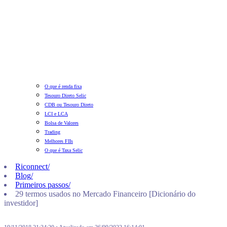
O que é renda fixa
Tesouro Direto Selic
CDB ou Tesouro Direto
LCI e LCA
Bolsa de Valores
Trading
Melhores FIIs
O que é Taxa Selic
Riconnect
/
Blog
/
Primeiros passos
/
29 termos usados no Mercado Financeiro [Dicionário do
investidor]