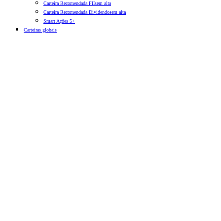
Carteira Recomendada FIIs
em alta
Carteira Recomendada Dividendos
em alta
Smart Ações 5+
Carteiras globais