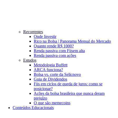
Recorrentes
Onde Investir
Rico na Bolsa | Panorama Mensal do Mercado
Quanto rende R$ 1000?
Renda passiva com Fiis
em alta
Renda passiva com ações
Estudos
Metodologia Buffett
ARCA funciona?
Bolsa vs. corte da Selic
novo
Guia de Dividendos
Fiis em ciclos de queda de juros: como se
posicionar?
Ações da bolsa brasileira que nunca deram
prejuízo
O que são memecoins
Conteúdos Educacionais