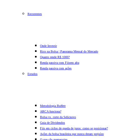
Recorrentes
Onde Investir
Rico na Bolsa | Panorama Mensal do Mercado
Quanto rende R$ 1000?
Renda passiva com Fiis
em alta
Renda passiva com ações
Estudos
Metodologia Buffett
ARCA funciona?
Bolsa vs. corte da Selic
novo
Guia de Dividendos
Fiis em ciclos de queda de juros: como se posicionar?
Ações da bolsa brasileira que nunca deram prejuízo
O que são memecoins