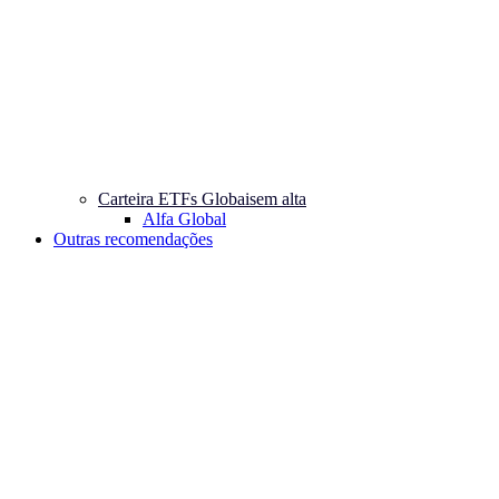
Carteira ETFs Globais
em alta
Alfa Global
Outras recomendações