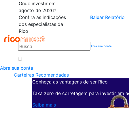
Onde investir em
agosto de 2026?
Confira as indicações
Baixar Relatório
dos especialistas da
Rico
Abra sua conta
Abra sua conta
Carteiras Recomendadas
Conheça as vantagens de ser Rico
Taxa zero de corretagem para investir em a
Saiba mais