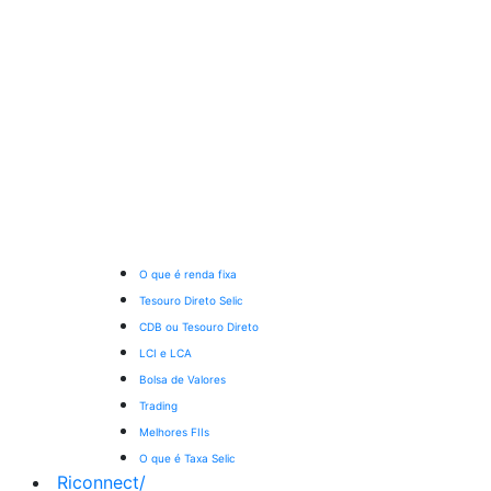
O que é renda fixa
Tesouro Direto Selic
CDB ou Tesouro Direto
LCI e LCA
Bolsa de Valores
Trading
Melhores FIIs
O que é Taxa Selic
Riconnect
/