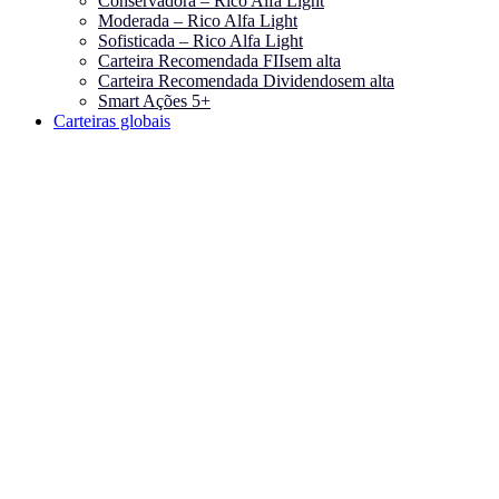
Conservadora – Rico Alfa Light
Moderada – Rico Alfa Light
Sofisticada – Rico Alfa Light
Carteira Recomendada FIIs
em alta
Carteira Recomendada Dividendos
em alta
Smart Ações 5+
Carteiras globais