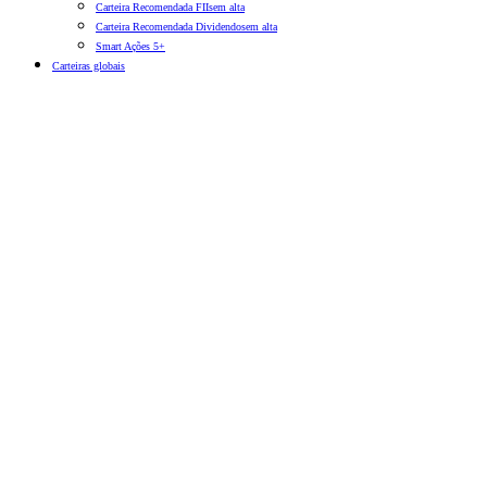
Carteira Recomendada FIIs
em alta
Carteira Recomendada Dividendos
em alta
Smart Ações 5+
Carteiras globais