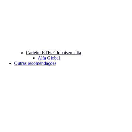
Carteira ETFs Globais
em alta
Alfa Global
Outras recomendações