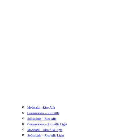
Moderada – Rico Alfa
Conservadora – Rico Alfa
Sofisticada – Rico Alfa
Conservadora – Rico Alfa Light
Moderada – Rico Alfa Light
Sofisticada – Rico Alfa Light