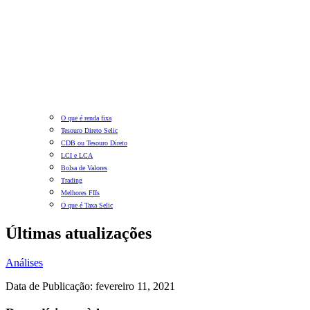
O que é renda fixa
Tesouro Direto Selic
CDB ou Tesouro Direto
LCI e LCA
Bolsa de Valores
Trading
Melhores FIIs
O que é Taxa Selic
Últimas atualizações
Análises
Data de Publicação: fevereiro 11, 2021