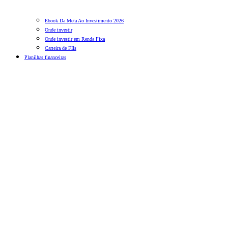
Ebook Da Meta Ao Investimento 2026
Onde investir
Onde investir em Renda Fixa
Carteira de FIIs
Planilhas financeiras