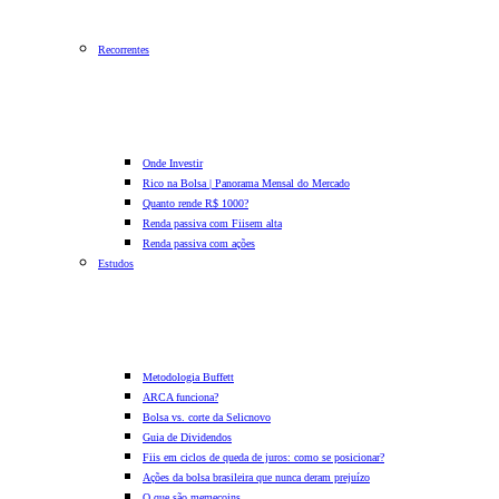
Recorrentes
Onde Investir
Rico na Bolsa | Panorama Mensal do Mercado
Quanto rende R$ 1000?
Renda passiva com Fiis
em alta
Renda passiva com ações
Estudos
Metodologia Buffett
ARCA funciona?
Bolsa vs. corte da Selic
novo
Guia de Dividendos
Fiis em ciclos de queda de juros: como se posicionar?
Ações da bolsa brasileira que nunca deram prejuízo
O que são memecoins