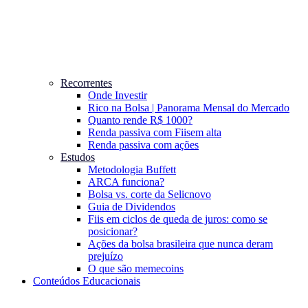
Recorrentes
Onde Investir
Rico na Bolsa | Panorama Mensal do Mercado
Quanto rende R$ 1000?
Renda passiva com Fiis
em alta
Renda passiva com ações
Estudos
Metodologia Buffett
ARCA funciona?
Bolsa vs. corte da Selic
novo
Guia de Dividendos
Fiis em ciclos de queda de juros: como se
posicionar?
Ações da bolsa brasileira que nunca deram
prejuízo
O que são memecoins
Conteúdos Educacionais