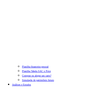
Planilha financeira pessoal
Planilha Tabela SAC x Price
Comprar ou alugar um carro?
Simulação de patrimônio futuro
Análises e Estudos