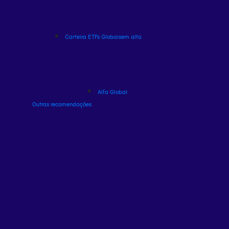
Carteira ETFs Globais
em alta
Alfa Global
Outras recomendações