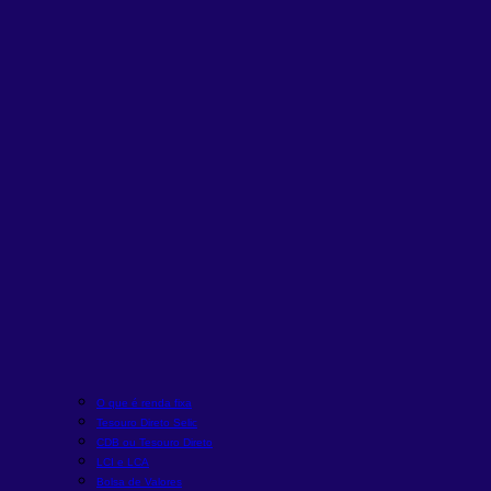
O que é renda fixa
Tesouro Direto Selic
CDB ou Tesouro Direto
LCI e LCA
Bolsa de Valores