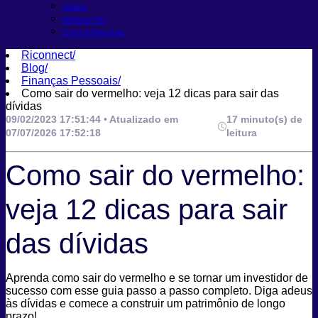
Trading
Melhores FIIs
O que é Taxa Selic
Riconnect
/
Blog
/
Finanças Pessoais
/
Como sair do vermelho: veja 12 dicas para sair das
dívidas
09/02/2023 17:51:44 • Atualizado em
17 minuto(s) de
07/07/2026 17:52:18
leitura
Como sair do vermelho:
veja 12 dicas para sair
das dívidas
Aprenda como sair do vermelho e se tornar um investidor de
sucesso com esse guia passo a passo completo. Diga adeus
às dívidas e comece a construir um patrimônio de longo
prazo!