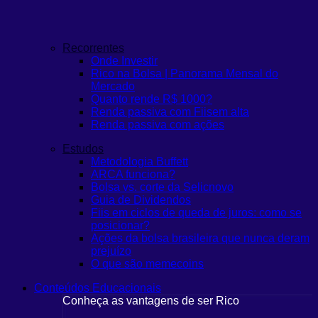
Recorrentes
Onde Investir
Rico na Bolsa | Panorama Mensal do
Mercado
Quanto rende R$ 1000?
Renda passiva com Fiis
em alta
Renda passiva com ações
Estudos
Metodologia Buffett
ARCA funciona?
Bolsa vs. corte da Selic
novo
Guia de Dividendos
Fiis em ciclos de queda de juros: como se
posicionar?
Ações da bolsa brasileira que nunca deram
prejuízo
O que são memecoins
Conteúdos Educacionais
Conheça as vantagens de ser Rico