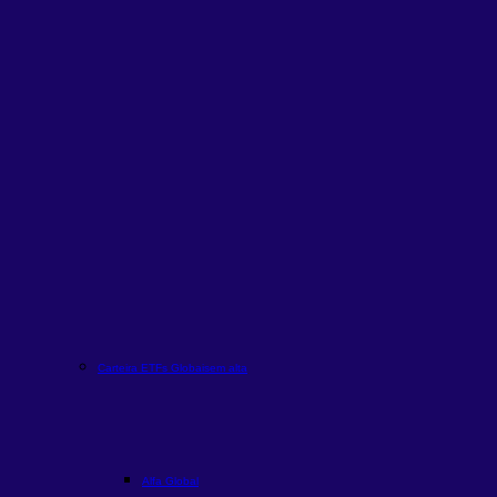
Carteira ETFs Globais
em alta
Alfa Global