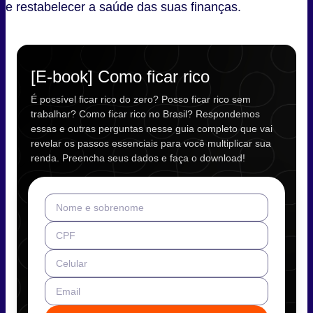
e restabelecer a saúde das suas finanças.
[E-book] Como ficar rico
É possível ficar rico do zero? Posso ficar rico sem
trabalhar? Como ficar rico no Brasil? Respondemos
essas e outras perguntas nesse guia completo que vai
revelar os passos essenciais para você multiplicar sua
renda. Preencha seus dados e faça o download!
Nome e sobrenome
CPF
Celular
Email