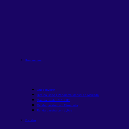
Recorrentes
Onde Investir
Rico na Bolsa | Panorama Mensal do Mercado
Quanto rende R$ 1000?
Renda passiva com Fiis
em alta
Renda passiva com ações
Estudos