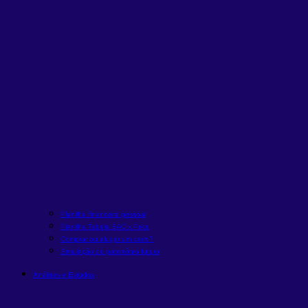
Planilha financeira pessoal
Planilha Tabela SAC x Price
Comprar ou alugar um carro?
Simulação de patrimônio futuro
Análises e Estudos