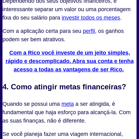
Dependendo dos seus objetivos financeiros, é
interessante separar um valor ou uma porcentagem
fixa do seu salário para
investir todos os meses
.
Com a aplicação certa para seu
per
fil
, os ganhos
podem ser bem atrativos.
Com a Rico você investe de um jeito simples,
rápido e descomplicado. Abra sua conta e tenha
acesso a todas as vantagens de ser Rico.
4. Como atingir metas financeiras?
Quando se possui uma
meta
a ser atingida, é
fundamental que haja esforço para alcançá-la. Com
as suas finanças, não é diferente.
Se você planeja fazer uma viagem internacional,