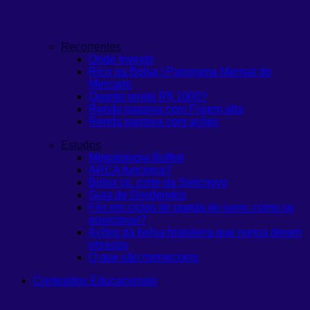
Recorrentes
Onde Investir
Rico na Bolsa | Panorama Mensal do
Mercado
Quanto rende R$ 1000?
Renda passiva com Fiis
em alta
Renda passiva com ações
Estudos
Metodologia Buffett
ARCA funciona?
Bolsa vs. corte da Selic
novo
Guia de Dividendos
Fiis em ciclos de queda de juros: como se
posicionar?
Ações da bolsa brasileira que nunca deram
prejuízo
O que são memecoins
Conteúdos Educacionais