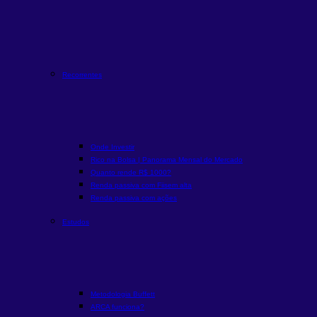
Recorrentes
Onde Investir
Rico na Bolsa | Panorama Mensal do Mercado
Quanto rende R$ 1000?
Renda passiva com Fiis
em alta
Renda passiva com ações
Estudos
Metodologia Buffett
ARCA funciona?