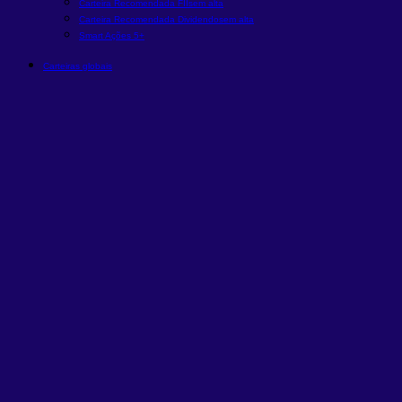
Carteira Recomendada FIIs
em alta
Carteira Recomendada Dividendos
em alta
Smart Ações 5+
Carteiras globais