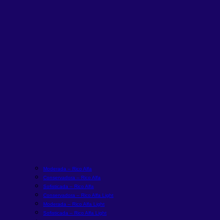
Moderada – Rico Alfa
Conservadora – Rico Alfa
Sofisticada – Rico Alfa
Conservadora – Rico Alfa Light
Moderada – Rico Alfa Light
Sofisticada – Rico Alfa Light