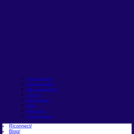
O que é renda fixa
Tesouro Direto Selic
CDB ou Tesouro Direto
LCI e LCA
Bolsa de Valores
Trading
Melhores FIIs
O que é Taxa Selic
Riconnect
/
Blog
/