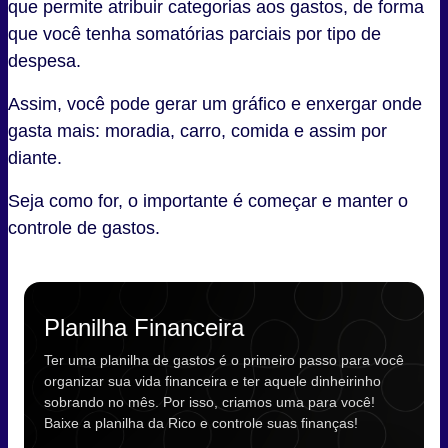
que permite atribuir categorias aos gastos, de forma
que você tenha somatórias parciais por tipo de
despesa.
Assim, você pode gerar um gráfico e enxergar onde
gasta mais: moradia, carro, comida e assim por
diante.
Seja como for, o importante é começar e manter o
controle de gastos.
Planilha Financeira
Ter uma planilha de gastos é o primeiro passo para você
organizar sua vida financeira e ter aquele dinheirinho
sobrando no mês. Por isso, criamos uma para você!
Baixe a planilha da Rico e controle suas finanças!