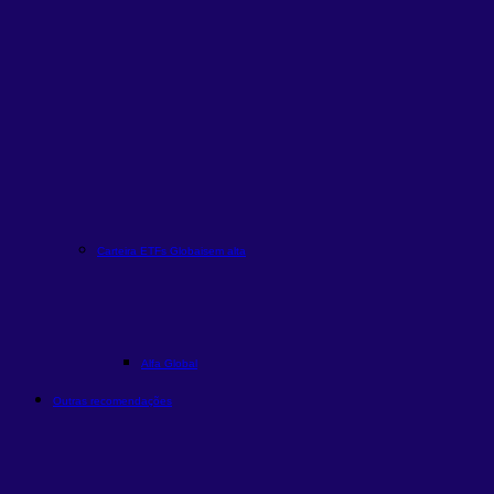
Carteira ETFs Globais
em alta
Alfa Global
Outras recomendações