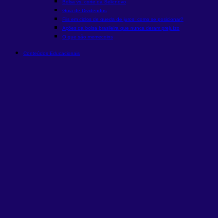
Bolsa vs. corte da Selic
novo
Guia de Dividendos
Fiis em ciclos de queda de juros: como se posicionar?
Ações da bolsa brasileira que nunca deram prejuízo
O que são memecoins
Conteúdos Educacionais