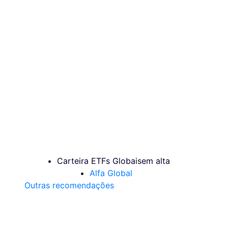
Carteira ETFs Globais
em alta
Alfa Global
Outras recomendações