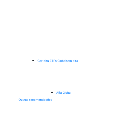
Carteira ETFs Globais
em alta
Alfa Global
Outras recomendações