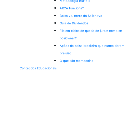
Metodologia Buffett
ARCA funciona?
Bolsa vs. corte da Selic
novo
Guia de Dividendos
Fiis em ciclos de queda de juros: como se
posicionar?
Ações da bolsa brasileira que nunca deram
prejuízo
O que são memecoins
Conteúdos Educacionais