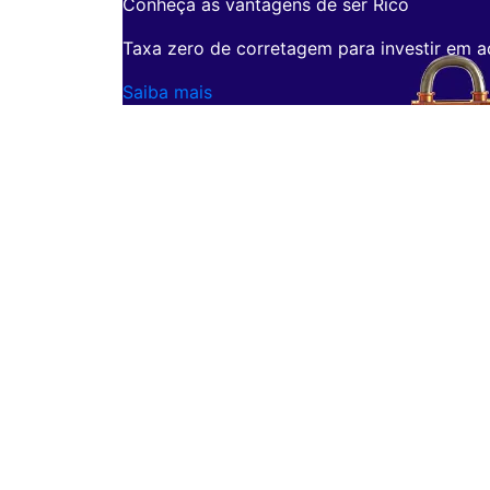
Conheça as vantagens de ser Rico
Taxa zero de corretagem para investir em a
Saiba mais