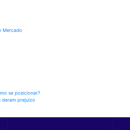
do Mercado
omo se posicionar?
a deram prejuízo