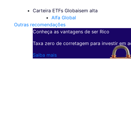
Carteira ETFs Globais
em alta
Alfa Global
Outras recomendações
Conheça as vantagens de ser Rico
Taxa zero de corretagem para investir em a
Saiba mais