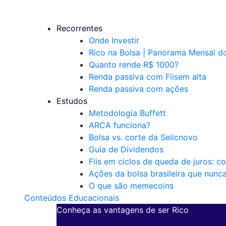
Recorrentes
Onde Investir
Rico na Bolsa | Panorama Mensal 
Quanto rende R$ 1000?
Renda passiva com Fiis
em alta
Renda passiva com ações
Estudos
Metodologia Buffett
ARCA funciona?
Bolsa vs. corte da Selic
novo
Guia de Dividendos
Fiis em ciclos de queda de juros: c
Ações da bolsa brasileira que nunc
O que são memecoins
Conteúdos Educacionais
Conheça as vantagens de ser Rico