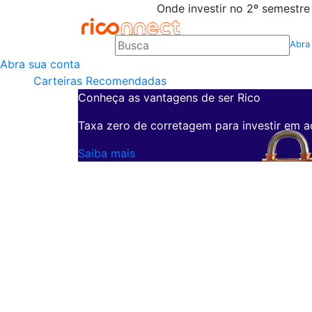
Onde investir no 2º semestre
Abra
Abra sua conta
Carteiras Recomendadas
Conheça as vantagens de ser Rico
Taxa zero de corretagem para investir em a
Saiba mais