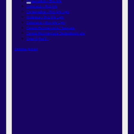
Conservadora – Rico Alfa
Sofisticada – Rico Alfa
Conservadora – Rico Alfa Light
Moderada – Rico Alfa Light
Sofisticada – Rico Alfa Light
Carteira Recomendada FIIs
em alta
Carteira Recomendada Dividendos
em alta
Smart Ações 5+
Carteiras globais