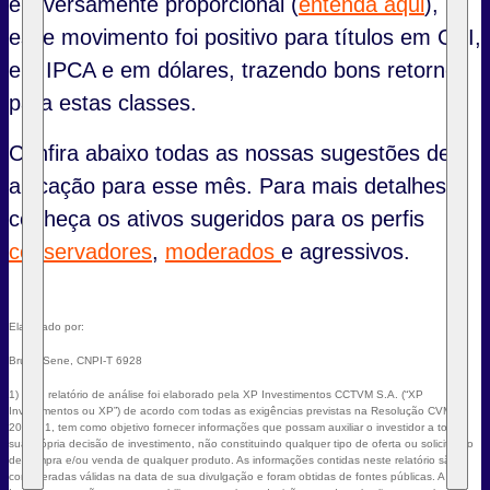
é inversamente proporcional (
entenda aqui
),
esse movimento foi positivo para títulos em CDI,
em IPCA e em dólares, trazendo bons retornos
para estas classes.
Confira abaixo todas as nossas sugestões de
alocação para esse mês. Para mais detalhes,
conheça os ativos sugeridos para os perfis
conservadores
,
moderados
e agressivos.
Elaborado por:
Bruna Sene, CNPI-T 6928
1) Este relatório de análise foi elaborado pela XP Investimentos CCTVM S.A. (“XP
Investimentos ou XP”) de acordo com todas as exigências previstas na Resolução CVM
20/2021, tem como objetivo fornecer informações que possam auxiliar o investidor a tomar
sua própria decisão de investimento, não constituindo qualquer tipo de oferta ou solicitação
de compra e/ou venda de qualquer produto. As informações contidas neste relatório são
consideradas válidas na data de sua divulgação e foram obtidas de fontes públicas. A XP