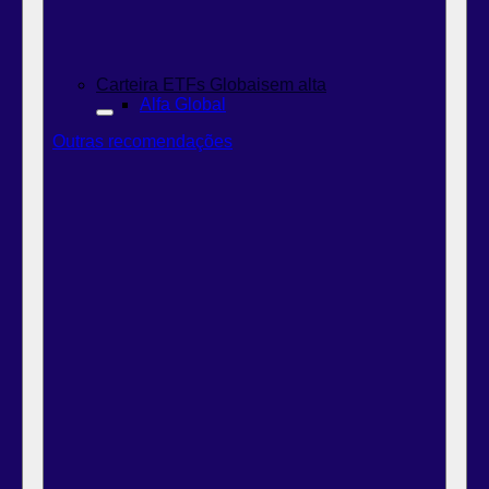
Carteira ETFs Globais
em alta
Alfa Global
Outras recomendações