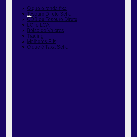
O que é renda fixa
Tesouro Direto Selic
CDB ou Tesouro Direto
LCI e LCA
Bolsa de Valores
Trading
Melhores FIIs
O que é Taxa Selic