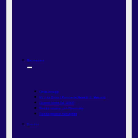
Recorrentes
Onde Investir
Rico na Bolsa | Panorama Mensal do Mercado
Quanto rende R$ 1000?
Renda passiva com Fiis
em alta
Renda passiva com ações
Estudos