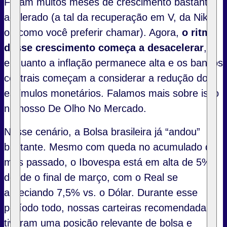
Foram muitos meses de crescimento bastante
acelerado (a tal da recuperação em V, da Nike,
ou como você preferir chamar). Agora,
o ritmo
desse crescimento começa a desacelerar
,
enquanto a inflação permanece alta e os bancos
centrais começam a considerar a redução dos
estímulos monetários. Falamos mais sobre isso
no nosso De Olho No Mercado.
Nesse cenário, a Bolsa brasileira já “andou”
bastante. Mesmo com queda no acumulado do
mês passado, o Ibovespa está em alta de 5%
desde o final de março, com o Real se
apreciando 7,5% vs. o Dólar. Durante esse
período todo, nossas carteiras recomendadas
tiveram uma posição relevante de bolsa e