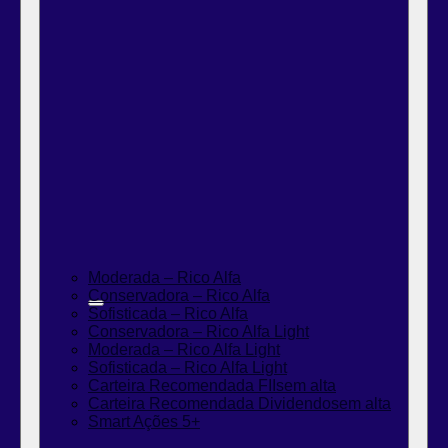
Moderada – Rico Alfa
Conservadora – Rico Alfa
Sofisticada – Rico Alfa
Conservadora – Rico Alfa Light
Moderada – Rico Alfa Light
Sofisticada – Rico Alfa Light
Carteira Recomendada FIIs
em alta
Carteira Recomendada Dividendos
em alta
Smart Ações 5+