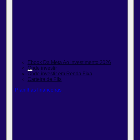
Ebook Da Meta Ao Investimento 2026
Onde investir
Onde investir em Renda Fixa
Carteira de FIIs
Planilhas financeiras