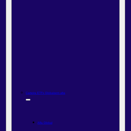
Carteira ETFs Globais
em alta
Alfa Global