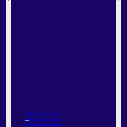
‹
‹
‹
‹
‹
‹
‹
‹
‹
‹
‹
‹
‹
›
›
›
›
›
›
›
›
›
›
›
›
›
Planilha financeira pessoal
Planilha Tabela SAC x Price
Comprar ou alugar um carro?