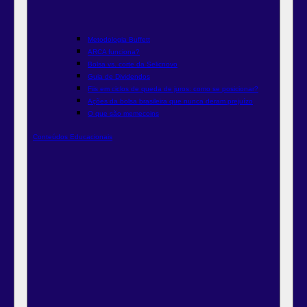
Metodologia Buffett
ARCA funciona?
Bolsa vs. corte da Selic
novo
Guia de Dividendos
Fiis em ciclos de queda de juros: como se posicionar?
Ações da bolsa brasileira que nunca deram prejuízo
O que são memecoins
Conteúdos Educacionais