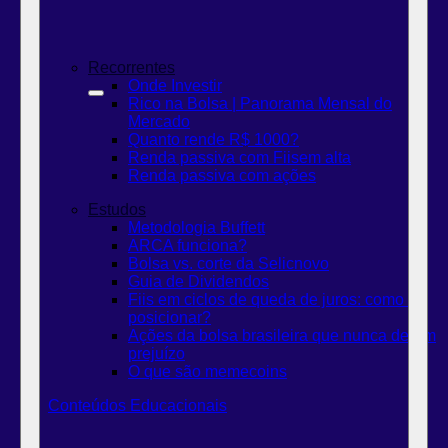
Recorrentes
Onde Investir
Rico na Bolsa | Panorama Mensal do
Mercado
Quanto rende R$ 1000?
Renda passiva com Fiis
em alta
Renda passiva com ações
Estudos
Metodologia Buffett
ARCA funciona?
Bolsa vs. corte da Selic
novo
Guia de Dividendos
Fiis em ciclos de queda de juros: como se
posicionar?
Ações da bolsa brasileira que nunca deram
prejuízo
O que são memecoins
Conteúdos Educacionais