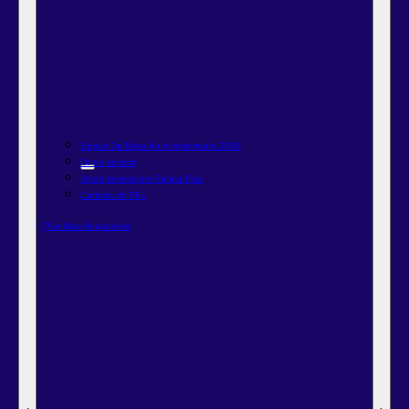
Ebook Da Meta Ao Investimento 2026
Onde investir
Onde investir em Renda Fixa
Carteira de FIIs
Planilhas financeiras