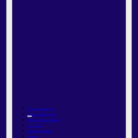
O que é renda fixa
Tesouro Direto Selic
CDB ou Tesouro Direto
LCI e LCA
Bolsa de Valores
Trading