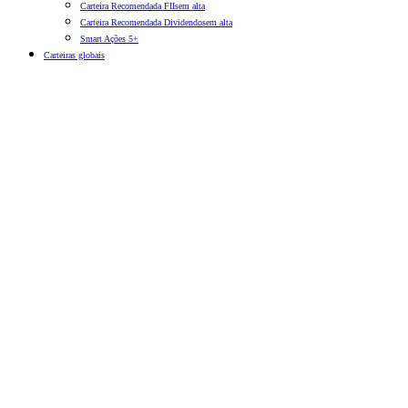
Carteira Recomendada FIIs
em alta
Carteira Recomendada Dividendos
em alta
Smart Ações 5+
Carteiras globais