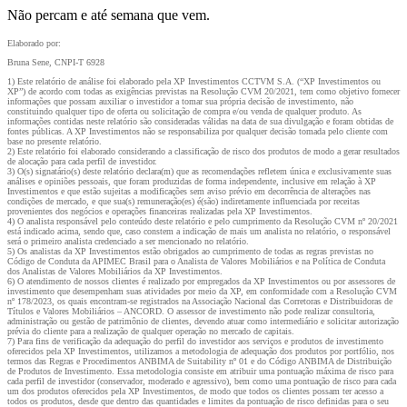
Não percam e até semana que vem.
Elaborado por:
Bruna Sene, CNPI-T 6928
1) Este relatório de análise foi elaborado pela XP Investimentos CCTVM S.A. (“XP Investimentos ou
XP”) de acordo com todas as exigências previstas na Resolução CVM 20/2021, tem como objetivo fornecer
informações que possam auxiliar o investidor a tomar sua própria decisão de investimento, não
constituindo qualquer tipo de oferta ou solicitação de compra e/ou venda de qualquer produto. As
informações contidas neste relatório são consideradas válidas na data de sua divulgação e foram obtidas de
fontes públicas. A XP Investimentos não se responsabiliza por qualquer decisão tomada pelo cliente com
base no presente relatório.
2) Este relatório foi elaborado considerando a classificação de risco dos produtos de modo a gerar resultados
de alocação para cada perfil de investidor.
3) O(s) signatário(s) deste relatório declara(m) que as recomendações refletem única e exclusivamente suas
análises e opiniões pessoais, que foram produzidas de forma independente, inclusive em relação à XP
Investimentos e que estão sujeitas a modificações sem aviso prévio em decorrência de alterações nas
condições de mercado, e que sua(s) remuneração(es) é(são) indiretamente influenciada por receitas
provenientes dos negócios e operações financeiras realizadas pela XP Investimentos.
4) O analista responsável pelo conteúdo deste relatório e pelo cumprimento da Resolução CVM nº 20/2021
está indicado acima, sendo que, caso constem a indicação de mais um analista no relatório, o responsável
será o primeiro analista credenciado a ser mencionado no relatório.
5) Os analistas da XP Investimentos estão obrigados ao cumprimento de todas as regras previstas no
Código de Conduta da APIMEC Brasil para o Analista de Valores Mobiliários e na Política de Conduta
dos Analistas de Valores Mobiliários da XP Investimentos.
6) O atendimento de nossos clientes é realizado por empregados da XP Investimentos ou por assessores de
investimento que desempenham suas atividades por meio da XP, em conformidade com a Resolução CVM
nº 178/2023, os quais encontram-se registrados na Associação Nacional das Corretoras e Distribuidoras de
Títulos e Valores Mobiliários – ANCORD. O assessor de investimento não pode realizar consultoria,
administração ou gestão de patrimônio de clientes, devendo atuar como intermediário e solicitar autorização
prévia do cliente para a realização de qualquer operação no mercado de capitais.
7) Para fins de verificação da adequação do perfil do investidor aos serviços e produtos de investimento
oferecidos pela XP Investimentos, utilizamos a metodologia de adequação dos produtos por portfólio, nos
termos das Regras e Procedimentos ANBIMA de Suitability nº 01 e do Código ANBIMA de Distribuição
de Produtos de Investimento. Essa metodologia consiste em atribuir uma pontuação máxima de risco para
cada perfil de investidor (conservador, moderado e agressivo), bem como uma pontuação de risco para cada
um dos produtos oferecidos pela XP Investimentos, de modo que todos os clientes possam ter acesso a
todos os produtos, desde que dentro das quantidades e limites da pontuação de risco definidas para o seu