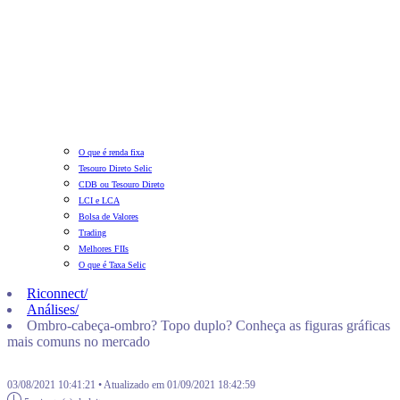
O que é renda fixa
Tesouro Direto Selic
CDB ou Tesouro Direto
LCI e LCA
Bolsa de Valores
Trading
Melhores FIIs
O que é Taxa Selic
Riconnect
/
Análises
/
Ombro-cabeça-ombro? Topo duplo? Conheça as figuras gráficas
mais comuns no mercado
03/08/2021 10:41:21 • Atualizado em 01/09/2021 18:42:59