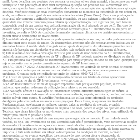
perfil. Antes de aplicar nos produtos e/ou contratar os serviços objeto deste material, é importante que você
verifique se a sua pontuação de risco atual comporta a aplicação nos produtos e/ou a contratação dos
serviços em questão, bem como se há limitações de volume, concentração e/ou quantidade para a aplicação
desejada. Você pode consultar essas informações diretamente no momento da transmissão da sua ordem ou,
ainda, consultando o risco geral da sua carteira na tela de carteira (Visão Risco). Caso a sua pontuação de
risco atual não comporte a aplicação/contratação pretendida, ou caso existam limitações em relação à
quantidade e/ou volume financeiro para a referida aplicação/contratação, isto significa que, com base na
composição atual da sua carteira, esta aplicação/contratação não está adequada ao seu perfil. Em caso de
dúvidas sobre o processo de adequação dos produtos oferecidos pela XP Investimentos ao seu perfil de
investidor, consulte o FAQ. As condições de mercado, mudanças climáticas e o cenário macroeconômico
podem afetar o desempenho do investimento.
8) A rentabilidade de produtos financeiros pode apresentar variações e seu preço ou valor pode aumentar ou
diminuir num curto espaço de tempo. Os desempenhos anteriores não são necessariamente indicativos de
resultados futuros. A rentabilidade divulgada não é líquida de impostos. As informações presentes neste
material são baseadas em simulações e os resultados reais poderão ser significativamente diferentes.
9) Este relatório é destinado à circulação exclusiva para a rede de relacionamento da XP Investimentos,
incluindo assessores de investimentos da XP e clientes da XP, podendo também ser divulgado no site da
XP. Fica proibida sua reprodução ou redistribuição para qualquer pessoa, no todo ou em parte, qualquer que
seja o propósito, sem o prévio consentimento expresso da XP Investimentos.
10) SAC. 0800 77 20202. A Ouvidoria da XP Investimentos tem a missão de servir de canal de contato
sempre que os clientes que não se sentirem satisfeitos com as soluções dadas pela empresa aos seus
problemas. O contato pode ser realizado por meio do telefone: 0800 722 3710.
11) O custo da operação e a política de cobrança estão definidos nas tabelas de custos operacionais
disponibilizadas no site da XP Investimentos: www.xpi.com.br.
12) A XP Investimentos se exime de qualquer responsabilidade por quaisquer prejuízos, diretos ou
indiretos, que venham a decorrer da utilização deste relatório ou seu conteúdo.
13) A Avaliação Técnica e a Avaliação de Fundamentos seguem diferentes metodologias de análise. A
Análise Técnica é executada seguindo conceitos como tendência, suporte, resistência, candles, volumes,
médias móveis entre outros. Já a Análise Fundamentalista utiliza como informação os resultados
divulgados pelas companhias emissoras e suas projeções. Desta forma, as opiniões dos Analistas
Fundamentalistas, que buscam os melhores retornos dadas as condições de mercado, o cenário
macroeconômico e os eventos específicos da empresa e do setor, podem divergir das opiniões dos Analistas
Técnicos, que visam identificar os movimentos mais prováveis dos preços dos ativos, com utilização de
“stops” para limitar as possíveis perdas.
14) Ação é uma fração do capital de uma empresa que é negociada no mercado. É um título de renda
variável, ou seja, um investimento no qual a rentabilidade não é preestabelecida, varia conforme as cotações
de mercado. O investimento em ações é um investimento de alto risco e os desempenhos anteriores não são
necessariamente indicativos de resultados futuros e nenhuma declaração ou garantia, de forma expressa ou
implícita, é feita neste material em relação a desempenhos. As condições de mercado, o cenário
macroeconômico, os eventos específicos da empresa e do setor podem afetar o desempenho do
investimento, podendo resultar até mesmo em significativas perdas patrimoniais. A duração recomendada