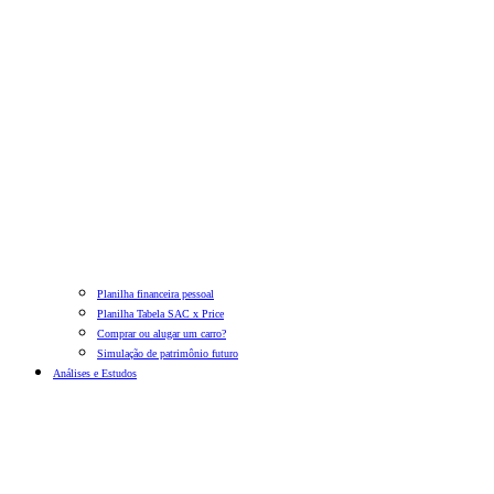
Planilha financeira pessoal
Planilha Tabela SAC x Price
Comprar ou alugar um carro?
Simulação de patrimônio futuro
Análises e Estudos