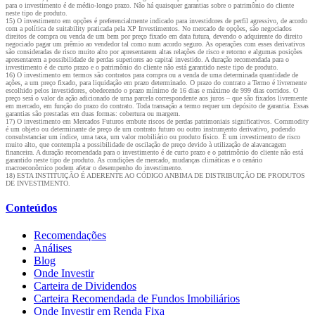
para o investimento é de médio-longo prazo. Não há quaisquer garantias sobre o patrimônio do cliente
neste tipo de produto.
15) O investimento em opções é preferencialmente indicado para investidores de perfil agressivo, de acordo
com a política de suitability praticada pela XP Investimentos. No mercado de opções, são negociados
direitos de compra ou venda de um bem por preço fixado em data futura, devendo o adquirente do direito
negociado pagar um prêmio ao vendedor tal como num acordo seguro. As operações com esses derivativos
são consideradas de risco muito alto por apresentarem altas relações de risco e retorno e algumas posições
apresentarem a possibilidade de perdas superiores ao capital investido. A duração recomendada para o
investimento é de curto prazo e o patrimônio do cliente não está garantido neste tipo de produto.
16) O investimento em termos são contratos para compra ou a venda de uma determinada quantidade de
ações, a um preço fixado, para liquidação em prazo determinado. O prazo do contrato a Termo é livremente
escolhido pelos investidores, obedecendo o prazo mínimo de 16 dias e máximo de 999 dias corridos. O
preço será o valor da ação adicionado de uma parcela correspondente aos juros – que são fixados livremente
em mercado, em função do prazo do contrato. Toda transação a termo requer um depósito de garantia. Essas
garantias são prestadas em duas formas: cobertura ou margem.
17) O investimento em Mercados Futuros embute riscos de perdas patrimoniais significativos. Commodity
é um objeto ou determinante de preço de um contrato futuro ou outro instrumento derivativo, podendo
consubstanciar um índice, uma taxa, um valor mobiliário ou produto físico. É um investimento de risco
muito alto, que contempla a possibilidade de oscilação de preço devido à utilização de alavancagem
financeira. A duração recomendada para o investimento é de curto prazo e o patrimônio do cliente não está
garantido neste tipo de produto. As condições de mercado, mudanças climáticas e o cenário
macroeconômico podem afetar o desempenho do investimento.
18) ESTA INSTITUIÇÃO É ADERENTE AO CÓDIGO ANBIMA DE DISTRIBUIÇÃO DE PRODUTOS
DE INVESTIMENTO.
Conteúdos
Recomendações
Análises
Blog
Onde Investir
Carteira de Dividendos
Carteira Recomendada de Fundos Imobiliários
Onde Investir em Renda Fixa