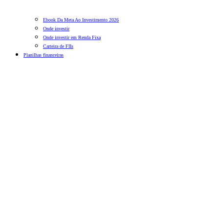
Ebook Da Meta Ao Investimento 2026
Onde investir
Onde investir em Renda Fixa
Carteira de FIIs
Planilhas financeiras