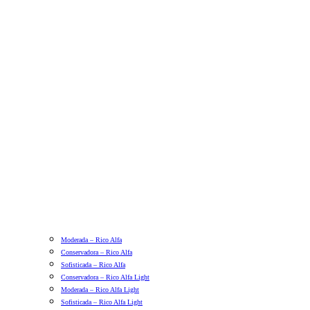
Moderada – Rico Alfa
Conservadora – Rico Alfa
Sofisticada – Rico Alfa
Conservadora – Rico Alfa Light
Moderada – Rico Alfa Light
Sofisticada – Rico Alfa Light