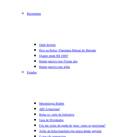
Recorrentes
Onde Investir
Rico na Bolsa | Panorama Mensal do Mercado
Quanto rende R$ 1000?
Renda passiva com Fiis
em alta
Renda passiva com ações
Estudos
Metodologia Buffett
ARCA funciona?
Bolsa vs. corte da Selic
novo
Guia de Dividendos
Fiis em ciclos de queda de juros: como se posicionar?
Ações da bolsa brasileira que nunca deram prejuízo
O que são memecoins