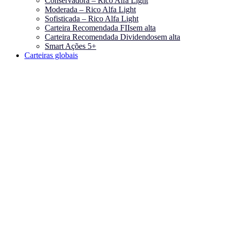
Conservadora – Rico Alfa Light
Moderada – Rico Alfa Light
Sofisticada – Rico Alfa Light
Carteira Recomendada FIIs
em alta
Carteira Recomendada Dividendos
em alta
Smart Ações 5+
Carteiras globais