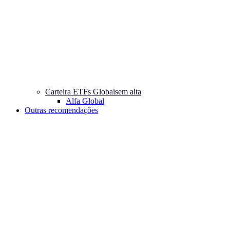
Carteira ETFs Globais
em alta
Alfa Global
Outras recomendações