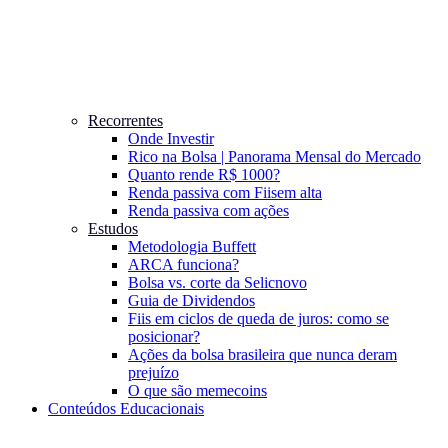
Recorrentes
Onde Investir
Rico na Bolsa | Panorama Mensal do Mercado
Quanto rende R$ 1000?
Renda passiva com Fiis
em alta
Renda passiva com ações
Estudos
Metodologia Buffett
ARCA funciona?
Bolsa vs. corte da Selic
novo
Guia de Dividendos
Fiis em ciclos de queda de juros: como se
posicionar?
Ações da bolsa brasileira que nunca deram
prejuízo
O que são memecoins
Conteúdos Educacionais