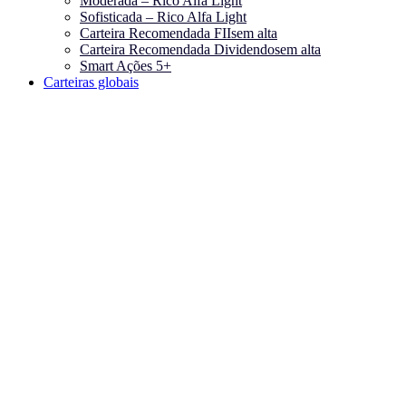
Moderada – Rico Alfa Light
Sofisticada – Rico Alfa Light
Carteira Recomendada FIIs
em alta
Carteira Recomendada Dividendos
em alta
Smart Ações 5+
Carteiras globais