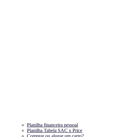
Planilha financeira pessoal
Planilha Tabela SAC x Price
Comprar ou alugar um carro?