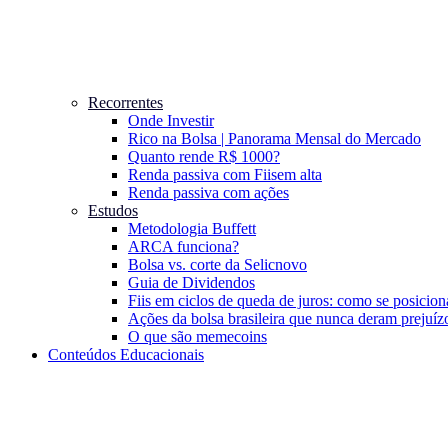
Recorrentes
Onde Investir
Rico na Bolsa | Panorama Mensal do Mercado
Quanto rende R$ 1000?
Renda passiva com Fiis
em alta
Renda passiva com ações
Estudos
Metodologia Buffett
ARCA funciona?
Bolsa vs. corte da Selic
novo
Guia de Dividendos
Fiis em ciclos de queda de juros: como se posicion
Ações da bolsa brasileira que nunca deram prejuíz
O que são memecoins
Conteúdos Educacionais