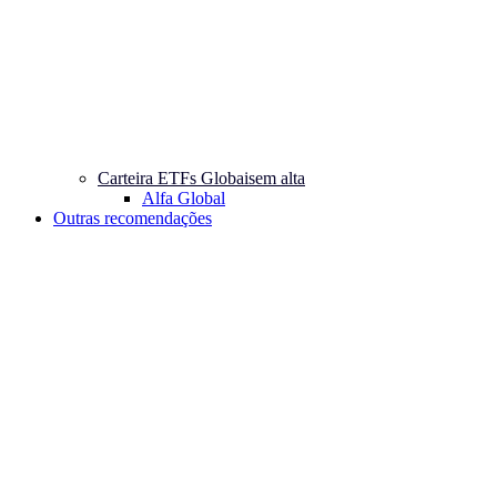
Carteira ETFs Globais
em alta
Alfa Global
Outras recomendações