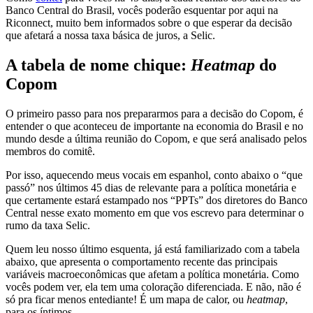
Banco Central do Brasil, vocês poderão esquentar por aqui na
Riconnect, muito bem informados sobre o que esperar da decisão
que afetará a nossa taxa básica de juros, a Selic.
A tabela de nome chique:
Heatmap
do
Copom
O primeiro passo para nos prepararmos para a decisão do Copom, é
entender o que aconteceu de importante na economia do Brasil e no
mundo desde a última reunião do Copom, e que será analisado pelos
membros do comitê.
Por isso, aquecendo meus vocais em espanhol, conto abaixo o “que
passó” nos últimos 45 dias de relevante para a política monetária e
que certamente estará estampado nos “PPTs” dos diretores do Banco
Central nesse exato momento em que vos escrevo para determinar o
rumo da taxa Selic.
Quem leu nosso último esquenta, já está familiarizado com a tabela
abaixo, que apresenta o comportamento recente das principais
variáveis macroeconômicas que afetam a política monetária. Como
vocês podem ver, ela tem uma coloração diferenciada. E não, não é
só pra ficar menos entediante! É um mapa de calor, ou
heatmap
,
para os íntimos.