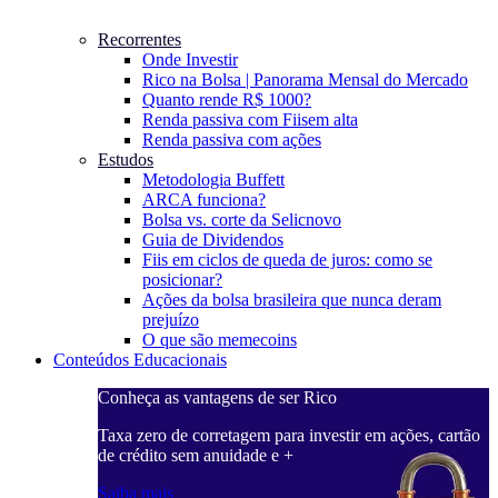
Recorrentes
Onde Investir
Rico na Bolsa | Panorama Mensal do Mercado
Quanto rende R$ 1000?
Renda passiva com Fiis
em alta
Renda passiva com ações
Estudos
Metodologia Buffett
ARCA funciona?
Bolsa vs. corte da Selic
novo
Guia de Dividendos
Fiis em ciclos de queda de juros: como se
posicionar?
Ações da bolsa brasileira que nunca deram
prejuízo
O que são memecoins
Conteúdos Educacionais
Conheça as vantagens de ser Rico
C
ações, cartão
Taxa zero de corretagem para investir em ações, cartão
T
de crédito sem anuidade e +
d
Saiba mais
S