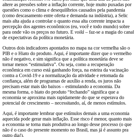
altere as pressões sobre a inflação corrente, hoje muito puxadas por
questões como o clima e desequilíbrios causados pela pandemia
(como descasamento entre oferta e demanda na indústria), a Selic
mais alta ajuda a controlar o quanto essa alta corrente impacta a
percepção dos agentes econômicos (eu, você e todo mundo) sobre
para onde vão os preços no futuro. E
voilá
– faz-se a magia do canal
de expectativas da política monetária.
Outros dois indicadores apontados no mapa na cor vermelha são o
PIB e o Hiato do produto. Aqui, é importante dizer que o vermelho
não é negativo, e sim significa que a política monetária deve se
tornar menos “estimulativa”. Ou seja, como a recuperação
econômica em curso está ganhando força, na esteira da vacinação
contra a Covid-19 e a normalização da atividade e retomada da
confiança, além de programas de auxílio a renda, os juros não
precisam estar mais tão baixos – estimulando a economia. Da
mesma forma, o hiato do produto “fechando” significa que a
economia se aproxima mais rapidamente do que se esperava do
potencial de crescimento – necessitando, aí, de menos estímulos.
Aqui, é importante lembrar que estímulos demais a uma economia
aquecida pode gerar mais inflação. Esse risco é menor, quanto mais
a economia se torna mais produtiva ao longo desse processo (o que
não é o caso do presente momento no Brasil, mas já é assunto pra
outro dia!).