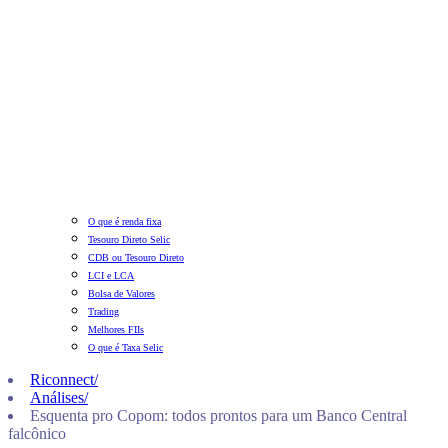
O que é renda fixa
Tesouro Direto Selic
CDB ou Tesouro Direto
LCI e LCA
Bolsa de Valores
Trading
Melhores FIIs
O que é Taxa Selic
Riconnect
/
Análises
/
Esquenta pro Copom: todos prontos para um Banco Central
falcônico