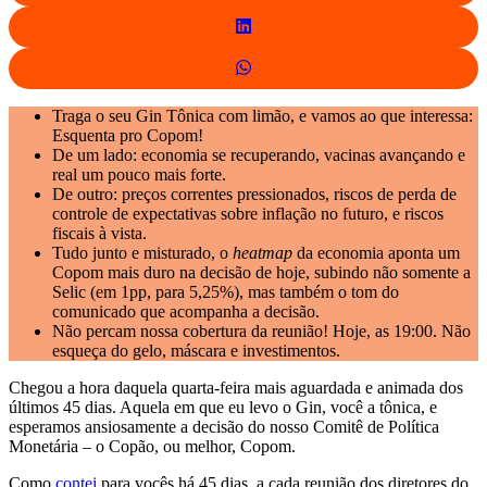
Traga o seu Gin Tônica com limão, e vamos ao que interessa:
Esquenta pro Copom!
De um lado: economia se recuperando, vacinas avançando e
real um pouco mais forte.
De outro: preços correntes pressionados, riscos de perda de
controle de expectativas sobre inflação no futuro, e riscos
fiscais à vista.
Tudo junto e misturado, o
heatmap
da economia aponta um
Copom mais duro na decisão de hoje, subindo não somente a
Selic (em 1pp, para 5,25%), mas também o tom do
comunicado que acompanha a decisão.
Não percam nossa cobertura da reunião! Hoje, as 19:00. Não
esqueça do gelo, máscara e investimentos.
Chegou a hora daquela quarta-feira mais aguardada e animada dos
últimos 45 dias. Aquela em que eu levo o Gin, você a tônica, e
esperamos ansiosamente a decisão do nosso Comitê de Política
Monetária – o Copão, ou melhor, Copom.
Como
contei
para vocês há 45 dias, a cada reunião dos diretores do