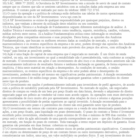
10) SAC. 0800 77 20202. A Ouvidoria da XP Investimentos tem a missão de servir de canal de contato
sempre que os clientes que não se sentirem satisfeitos com as soluções dadas pela empresa aos seus
problemas. O contato pode ser realizado por meio do telefone: 0800 722 3710.
11) O custo da operação e a política de cobrança estão definidos nas tabelas de custos operacionais
disponibilizadas no site da XP Investimentos: www.xpi.com.br.
12) A XP Investimentos se exime de qualquer responsabilidade por quaisquer prejuízos, diretos ou
indiretos, que venham a decorrer da utilização deste relatório ou seu conteúdo.
13) A Avaliação Técnica e a Avaliação de Fundamentos seguem diferentes metodologias de análise. A
Análise Técnica é executada seguindo conceitos como tendência, suporte, resistência, candles, volumes,
médias móveis entre outros. Já a Análise Fundamentalista utiliza como informação os resultados
divulgados pelas companhias emissoras e suas projeções. Desta forma, as opiniões dos Analistas
Fundamentalistas, que buscam os melhores retornos dadas as condições de mercado, o cenário
macroeconômico e os eventos específicos da empresa e do setor, podem divergir das opiniões dos Analistas
Técnicos, que visam identificar os movimentos mais prováveis dos preços dos ativos, com utilização de
“stops” para limitar as possíveis perdas.
14) Ação é uma fração do capital de uma empresa que é negociada no mercado. É um título de renda
variável, ou seja, um investimento no qual a rentabilidade não é preestabelecida, varia conforme as cotações
de mercado. O investimento em ações é um investimento de alto risco e os desempenhos anteriores não são
necessariamente indicativos de resultados futuros e nenhuma declaração ou garantia, de forma expressa ou
implícita, é feita neste material em relação a desempenhos. As condições de mercado, o cenário
macroeconômico, os eventos específicos da empresa e do setor podem afetar o desempenho do
investimento, podendo resultar até mesmo em significativas perdas patrimoniais. A duração recomendada
para o investimento é de médio-longo prazo. Não há quaisquer garantias sobre o patrimônio do cliente
neste tipo de produto.
15) O investimento em opções é preferencialmente indicado para investidores de perfil agressivo, de acordo
com a política de suitability praticada pela XP Investimentos. No mercado de opções, são negociados
direitos de compra ou venda de um bem por preço fixado em data futura, devendo o adquirente do direito
negociado pagar um prêmio ao vendedor tal como num acordo seguro. As operações com esses derivativos
são consideradas de risco muito alto por apresentarem altas relações de risco e retorno e algumas posições
apresentarem a possibilidade de perdas superiores ao capital investido. A duração recomendada para o
investimento é de curto prazo e o patrimônio do cliente não está garantido neste tipo de produto.
16) O investimento em termos são contratos para compra ou a venda de uma determinada quantidade de
ações, a um preço fixado, para liquidação em prazo determinado. O prazo do contrato a Termo é livremente
escolhido pelos investidores, obedecendo o prazo mínimo de 16 dias e máximo de 999 dias corridos. O
preço será o valor da ação adicionado de uma parcela correspondente aos juros – que são fixados livremente
em mercado, em função do prazo do contrato. Toda transação a termo requer um depósito de garantia. Essas
garantias são prestadas em duas formas: cobertura ou margem.
17) O investimento em Mercados Futuros embute riscos de perdas patrimoniais significativos. Commodity
é um objeto ou determinante de preço de um contrato futuro ou outro instrumento derivativo, podendo
consubstanciar um índice, uma taxa, um valor mobiliário ou produto físico. É um investimento de risco