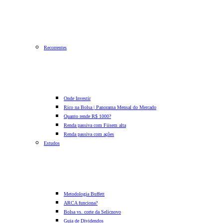
Recorrentes
Onde Investir
Rico na Bolsa | Panorama Mensal do Mercado
Quanto rende R$ 1000?
Renda passiva com Fiis
em alta
Renda passiva com ações
Estudos
Metodologia Buffett
ARCA funciona?
Bolsa vs. corte da Selic
novo
Guia de Dividendos