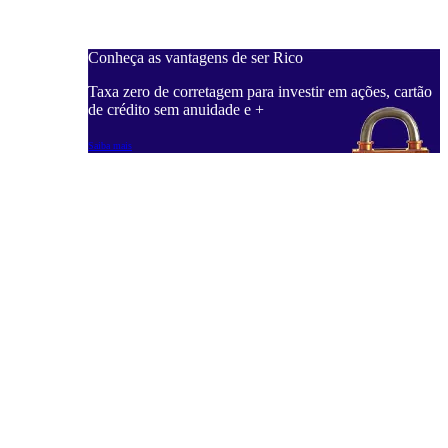
Conheça as vantagens de ser Rico
C
ações, cartão
Taxa zero de corretagem para investir em ações, cartão
T
de crédito sem anuidade e +
d
Saiba mais
S