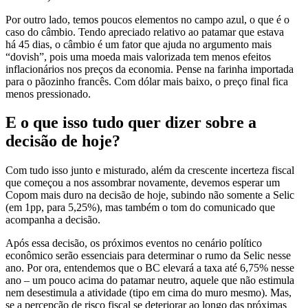
Por outro lado, temos poucos elementos no campo azul, o que é o
caso do câmbio. Tendo apreciado relativo ao patamar que estava
há 45 dias, o câmbio é um fator que ajuda no argumento mais
“dovish”, pois uma moeda mais valorizada tem menos efeitos
inflacionários nos preços da economia. Pense na farinha importada
para o pãozinho francês. Com dólar mais baixo, o preço final fica
menos pressionado.
E o que isso tudo quer dizer sobre a
decisão de hoje?
Com tudo isso junto e misturado, além da crescente incerteza fiscal
que começou a nos assombrar novamente, devemos esperar um
Copom mais duro na decisão de hoje, subindo não somente a Selic
(em 1pp, para 5,25%), mas também o tom do comunicado que
acompanha a decisão.
Após essa decisão, os próximos eventos no cenário político
econômico serão essenciais para determinar o rumo da Selic nesse
ano. Por ora, entendemos que o BC elevará a taxa até 6,75% nesse
ano – um pouco acima do patamar neutro, aquele que não estimula
nem desestimula a atividade (tipo em cima do muro mesmo). Mas,
se a percepção de risco fiscal se deteriorar ao longo das próximas