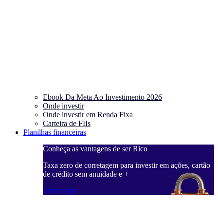
Ebook Da Meta Ao Investimento 2026
Onde investir
Onde investir em Renda Fixa
Carteira de FIIs
Planilhas financeiras
Conheça as vantagens de ser Rico
C
ações, cartão
Taxa zero de corretagem para investir em ações, cartão
T
de crédito sem anuidade e +
d
Saiba mais
S