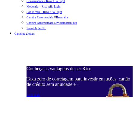
Conservadora – Rico Alfa Light
Moderada – Rico Alfa Light
Sofisticada – Rico Alfa Light
Carteira Recomendada FIIs
em alta
Carteira Recomendada Dividendos
em alta
Smart Ações 5+
Carteiras globais
Conheça as vantagens de ser Rico
C
ações, cartão
Taxa zero de corretagem para investir em ações, cartão
T
de crédito sem anuidade e +
d
Saiba mais
S