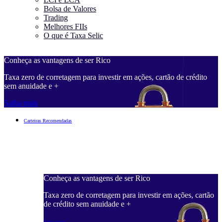
Bolsa de Valores
Trading
Melhores FIIs
O que é Taxa Selic
Conheça as vantagens de ser Rico
C
Taxa zero de corretagem para investir em ações, cartão de crédito
T
sem anuidade e +
s
Saiba mais
S
Carteiras Recomendadas
Conheça as vantagens de ser Rico
C
ações, cartão
Taxa zero de corretagem para investir em ações, cartão
T
de crédito sem anuidade e +
d
Saiba mais
S