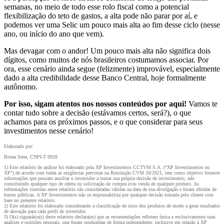
semanas, no meio de todo esse rolo fiscal como a potencial
flexibilização do teto de gastos, a alta pode não parar por aí, e
podemos ver uma Selic um pouco mais alta ao fim desse ciclo (nesse
ano, ou início do ano que vem).
Mas devagar com o andor! Um pouco mais alta não significa dois
dígitos, como muitos de nós brasileiros costumamos associar. Por
ora, esse cenário ainda segue (felizmente) improvável, especialmente
dado a alta credibilidade desse Banco Central, hoje formalmente
autônomo.
Por isso, sigam atentos nos nossos conteúdos por aqui!
Vamos te
contar tudo sobre a decisão (estávamos certos, será?), o que
achamos para os próximos passos, e o que considerar para seus
investimentos nesse cenário!
Elaborado por:
Bruna Sene, CNPI-T 6928
1) Este relatório de análise foi elaborado pela XP Investimentos CCTVM S.A. (“XP Investimentos ou
XP”) de acordo com todas as exigências previstas na Resolução CVM 20/2021, tem como objetivo fornecer
informações que possam auxiliar o investidor a tomar sua própria decisão de investimento, não
constituindo qualquer tipo de oferta ou solicitação de compra e/ou venda de qualquer produto. As
informações contidas neste relatório são consideradas válidas na data de sua divulgação e foram obtidas de
fontes públicas. A XP Investimentos não se responsabiliza por qualquer decisão tomada pelo cliente com
base no presente relatório.
2) Este relatório foi elaborado considerando a classificação de risco dos produtos de modo a gerar resultados
de alocação para cada perfil de investidor.
3) O(s) signatário(s) deste relatório declara(m) que as recomendações refletem única e exclusivamente suas
análises e opiniões pessoais, que foram produzidas de forma independente, inclusive em relação à XP