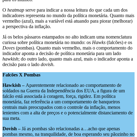
O
heatmap
serve para indicar a nossa leitura do que cada um dos
indicadores representa no mundo da política monetária. Quanto mais
vermelho (azul), mais a variável está atuando para piorar (melhorar)
a perspectiva da inflação.
Já os belos pássaros estampados no alto indicam uma nomenclatura
curiosa sobre política monetária no mundo: os
Hawks
(falcões) e os
Doves
(pombas). Quanto mais vermelho, mais o comportamento do
indicador aponta a decisão de política monetária para um lado
hawkish
; do outro lado, quanto mais azul, mais o indicador aponta a
decisão para o lado
dovish
.
Falcões X Pombas
Hawkish –
Aparentemente relacionado ao comportamento de
soldados na Guerra da Independência dos EUA, a figura de um
falcão está associada à coragem, força, rigidez. Em política
monetária, faz referência a um comportamento de banqueiros
centrais mais preocupados com o controle da inflação, menos
lenientes com a alta de preços e o potencialmente distanciamento de
sua meta.
Dovish –
Já as pombas são relacionadas a…acho que apenas
pombas mesmo, na tranquilidade, de boa esperando seu pãozinho no