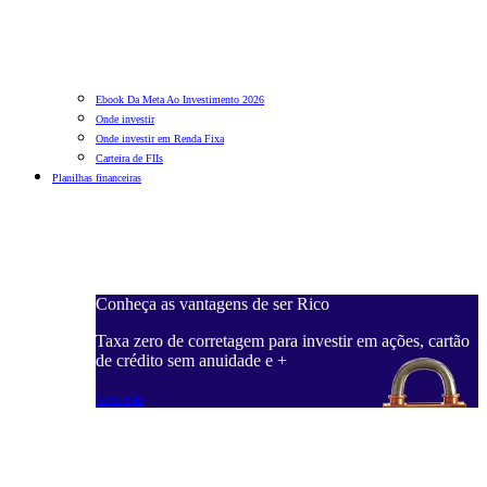
Ebook Da Meta Ao Investimento 2026
Onde investir
Onde investir em Renda Fixa
Carteira de FIIs
Planilhas financeiras
Conheça as vantagens de ser Rico
C
ações, cartão
Taxa zero de corretagem para investir em ações, cartão
T
de crédito sem anuidade e +
d
Saiba mais
S