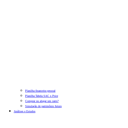
Planilha financeira pessoal
Planilha Tabela SAC x Price
Comprar ou alugar um carro?
Simulação de patrimônio futuro
Análises e Estudos