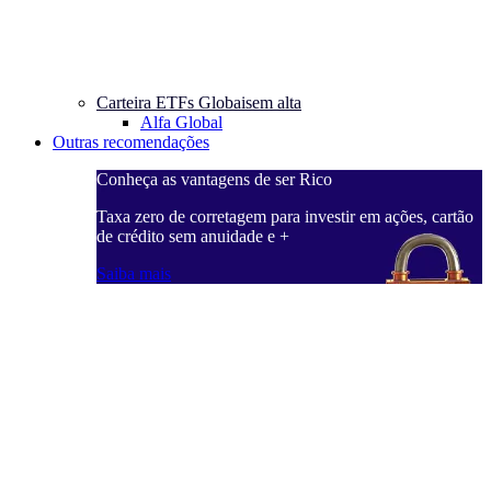
Carteira ETFs Globais
em alta
Alfa Global
Outras recomendações
Conheça as vantagens de ser Rico
C
ações, cartão
Taxa zero de corretagem para investir em ações, cartão
T
de crédito sem anuidade e +
d
Saiba mais
S