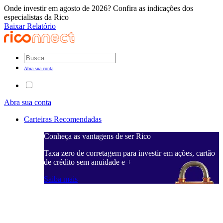
Onde investir em agosto de 2026? Confira as indicações dos
especialistas da Rico
Baixar Relatório
Abra sua conta
Abra sua conta
Carteiras Recomendadas
Conheça as vantagens de ser Rico
C
ações, cartão
Taxa zero de corretagem para investir em ações, cartão
T
de crédito sem anuidade e +
d
Saiba mais
S