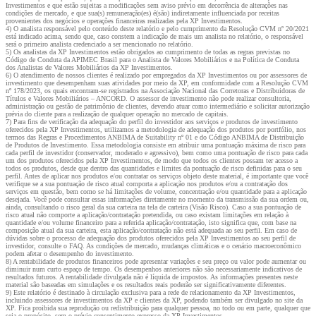
Investimentos e que estão sujeitas a modificações sem aviso prévio em decorrência de alterações nas
condições de mercado, e que sua(s) remuneração(es) é(são) indiretamente influenciada por receitas
provenientes dos negócios e operações financeiras realizadas pela XP Investimentos.
4) O analista responsável pelo conteúdo deste relatório e pelo cumprimento da Resolução CVM nº 20/2021
está indicado acima, sendo que, caso constem a indicação de mais um analista no relatório, o responsável
será o primeiro analista credenciado a ser mencionado no relatório.
5) Os analistas da XP Investimentos estão obrigados ao cumprimento de todas as regras previstas no
Código de Conduta da APIMEC Brasil para o Analista de Valores Mobiliários e na Política de Conduta
dos Analistas de Valores Mobiliários da XP Investimentos.
6) O atendimento de nossos clientes é realizado por empregados da XP Investimentos ou por assessores de
investimento que desempenham suas atividades por meio da XP, em conformidade com a Resolução CVM
nº 178/2023, os quais encontram-se registrados na Associação Nacional das Corretoras e Distribuidoras de
Títulos e Valores Mobiliários – ANCORD. O assessor de investimento não pode realizar consultoria,
administração ou gestão de patrimônio de clientes, devendo atuar como intermediário e solicitar autorização
prévia do cliente para a realização de qualquer operação no mercado de capitais.
7) Para fins de verificação da adequação do perfil do investidor aos serviços e produtos de investimento
oferecidos pela XP Investimentos, utilizamos a metodologia de adequação dos produtos por portfólio, nos
termos das Regras e Procedimentos ANBIMA de Suitability nº 01 e do Código ANBIMA de Distribuição
de Produtos de Investimento. Essa metodologia consiste em atribuir uma pontuação máxima de risco para
cada perfil de investidor (conservador, moderado e agressivo), bem como uma pontuação de risco para cada
um dos produtos oferecidos pela XP Investimentos, de modo que todos os clientes possam ter acesso a
todos os produtos, desde que dentro das quantidades e limites da pontuação de risco definidas para o seu
perfil. Antes de aplicar nos produtos e/ou contratar os serviços objeto deste material, é importante que você
verifique se a sua pontuação de risco atual comporta a aplicação nos produtos e/ou a contratação dos
serviços em questão, bem como se há limitações de volume, concentração e/ou quantidade para a aplicação
desejada. Você pode consultar essas informações diretamente no momento da transmissão da sua ordem ou,
ainda, consultando o risco geral da sua carteira na tela de carteira (Visão Risco). Caso a sua pontuação de
risco atual não comporte a aplicação/contratação pretendida, ou caso existam limitações em relação à
quantidade e/ou volume financeiro para a referida aplicação/contratação, isto significa que, com base na
composição atual da sua carteira, esta aplicação/contratação não está adequada ao seu perfil. Em caso de
dúvidas sobre o processo de adequação dos produtos oferecidos pela XP Investimentos ao seu perfil de
investidor, consulte o FAQ. As condições de mercado, mudanças climáticas e o cenário macroeconômico
podem afetar o desempenho do investimento.
8) A rentabilidade de produtos financeiros pode apresentar variações e seu preço ou valor pode aumentar ou
diminuir num curto espaço de tempo. Os desempenhos anteriores não são necessariamente indicativos de
resultados futuros. A rentabilidade divulgada não é líquida de impostos. As informações presentes neste
material são baseadas em simulações e os resultados reais poderão ser significativamente diferentes.
9) Este relatório é destinado à circulação exclusiva para a rede de relacionamento da XP Investimentos,
incluindo assessores de investimentos da XP e clientes da XP, podendo também ser divulgado no site da
XP. Fica proibida sua reprodução ou redistribuição para qualquer pessoa, no todo ou em parte, qualquer que
seja o propósito, sem o prévio consentimento expresso da XP Investimentos.