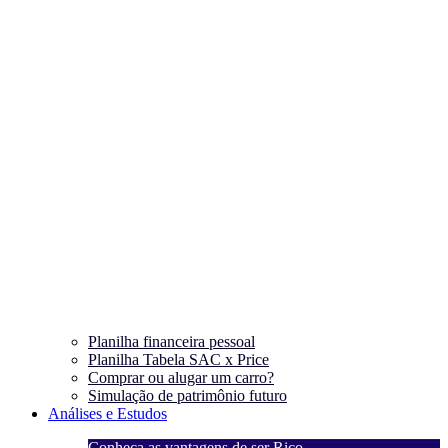
Planilha financeira pessoal
Planilha Tabela SAC x Price
Comprar ou alugar um carro?
Simulação de patrimônio futuro
Análises e Estudos
Conheça as vantagens de ser Rico
C