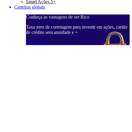
Smart Ações 5+
Carteiras globais
Conheça as vantagens de ser Rico
C
ações, cartão
Taxa zero de corretagem para investir em ações, cartão
T
de crédito sem anuidade e +
d
Saiba mais
S