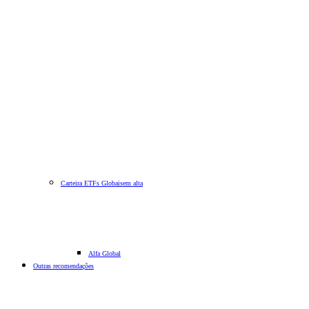
Carteira ETFs Globais
em alta
Alfa Global
Outras recomendações