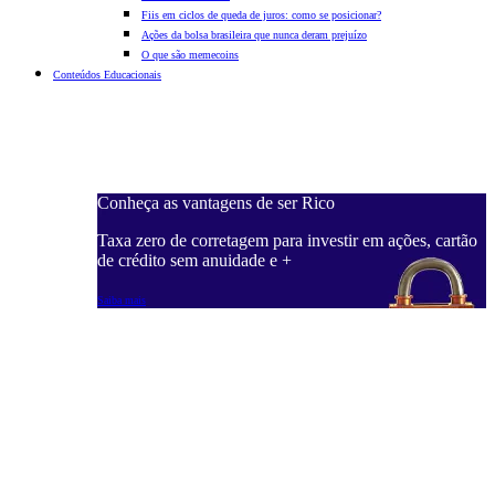
Fiis em ciclos de queda de juros: como se posicionar?
Ações da bolsa brasileira que nunca deram prejuízo
O que são memecoins
Conteúdos Educacionais
Conheça as vantagens de ser Rico
C
ações, cartão
Taxa zero de corretagem para investir em ações, cartão
T
de crédito sem anuidade e +
d
Saiba mais
S