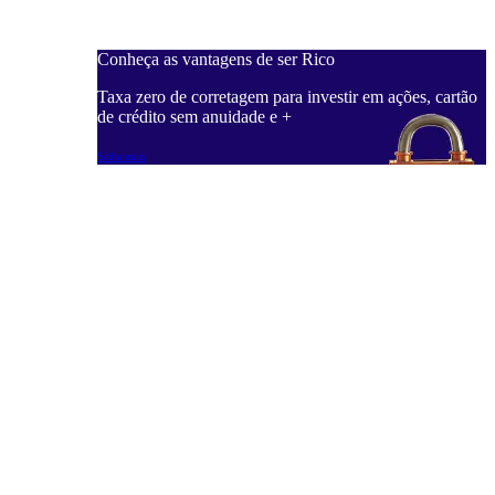
Conheça as vantagens de ser Rico
C
ações, cartão
Taxa zero de corretagem para investir em ações, cartão
T
de crédito sem anuidade e +
d
Saiba mais
S