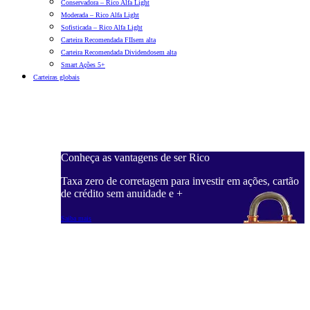
Conservadora – Rico Alfa Light
Moderada – Rico Alfa Light
Sofisticada – Rico Alfa Light
Carteira Recomendada FIIs
em alta
Carteira Recomendada Dividendos
em alta
Smart Ações 5+
Carteiras globais
Conheça as vantagens de ser Rico
C
ações, cartão
Taxa zero de corretagem para investir em ações, cartão
T
de crédito sem anuidade e +
d
Saiba mais
S