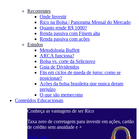
Recorrentes
Onde Investir
Rico na Bolsa | Panorama Mensal do Mercado
Quanto rende R$ 1000?
Renda passiva com Fiis
em alta
Renda passiva com ações
Estudos
Metodologia Buffett
ARCA funciona?
Bolsa vs. corte da Selic
novo
Guia de Dividendos
Fiis em ciclos de queda de juros: como se
posicionar?
Ações da bolsa brasileira que nunca deram
prejuízo
O que são memecoins
Conteúdos Educacionais
Conheça as vantagens de ser Rico
C
ações, cartão
Taxa zero de corretagem para investir em ações, cartão
T
de crédito sem anuidade e +
d
Saiba mais
S