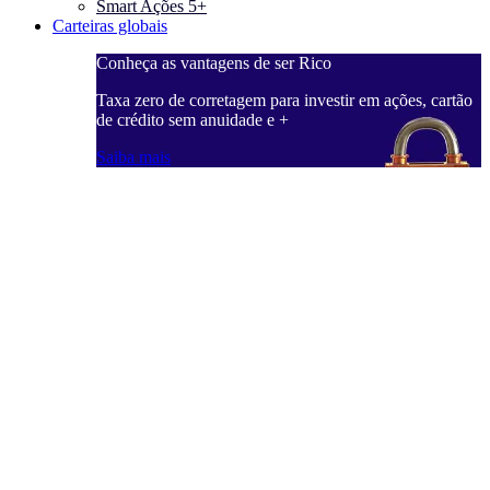
Smart Ações 5+
Carteiras globais
Conheça as vantagens de ser Rico
C
ações, cartão
Taxa zero de corretagem para investir em ações, cartão
T
de crédito sem anuidade e +
d
Saiba mais
S