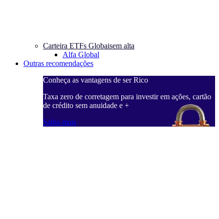
Carteira ETFs Globais
em alta
Alfa Global
Outras recomendações
Conheça as vantagens de ser Rico
C
ações, cartão
Taxa zero de corretagem para investir em ações, cartão
T
de crédito sem anuidade e +
d
Saiba mais
S