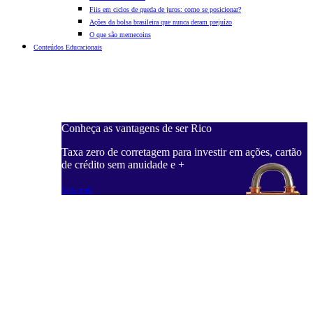
Fiis em ciclos de queda de juros: como se posicionar?
Ações da bolsa brasileira que nunca deram prejuízo
O que são memecoins
Conteúdos Educacionais
Conheça as vantagens de ser Rico
C
ações, cartão
Taxa zero de corretagem para investir em ações, cartão
T
de crédito sem anuidade e +
d
Saiba mais
S