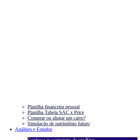
Planilha financeira pessoal
Planilha Tabela SAC x Price
Comprar ou alugar um carro?
Simulação de patrimônio futuro
Análises e Estudos
Conheça as vantagens de ser Rico
C