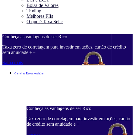
Bolsa de Valores
Trading
Melhores FIIs
O que é Taxa Selic
Conheça as vantagens de ser Rico
C
Taxa zero de corretagem para investir em ações, cartão de crédito
T
sem anuidade e +
s
Saiba mais
S
Carteiras Recomendadas
Conheça as vantagens de ser Rico
C
ações, cartão
Taxa zero de corretagem para investir em ações, cartão
T
de crédito sem anuidade e +
d
Saiba mais
S