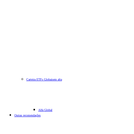
Carteira ETFs Globais
em alta
Alfa Global
Outras recomendações