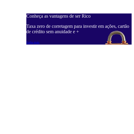
Conheça as vantagens de ser Rico
C
ações, cartão
Taxa zero de corretagem para investir em ações, cartão
T
de crédito sem anuidade e +
d
Saiba mais
S