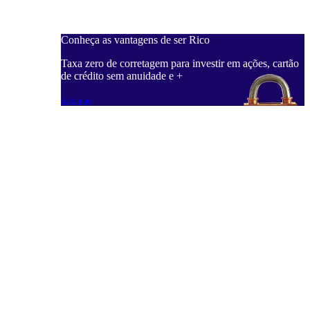
Conheça as vantagens de ser Rico
C
ações, cartão
Taxa zero de corretagem para investir em ações, cartão
T
de crédito sem anuidade e +
d
Saiba mais
S