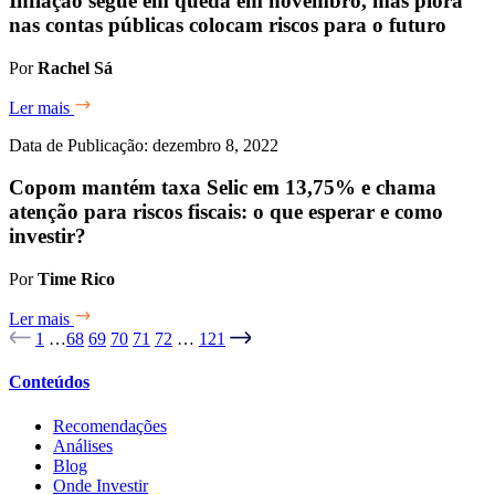
Inflação segue em queda em novembro, mas piora
nas contas públicas colocam riscos para o futuro
Por
Rachel Sá
Ler mais
Data de Publicação: dezembro 8, 2022
Copom mantém taxa Selic em 13,75% e chama
atenção para riscos fiscais: o que esperar e como
investir?
Por
Time Rico
Ler mais
1
…
68
69
70
71
72
…
121
Conteúdos
Recomendações
Análises
Blog
Onde Investir