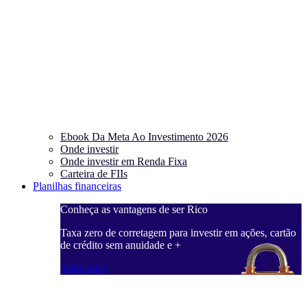
Ebook Da Meta Ao Investimento 2026
Onde investir
Onde investir em Renda Fixa
Carteira de FIIs
Planilhas financeiras
Conheça as vantagens de ser Rico
C
ações, cartão
Taxa zero de corretagem para investir em ações, cartão
T
de crédito sem anuidade e +
d
Saiba mais
S