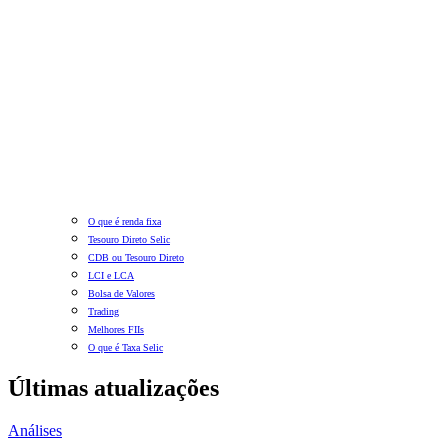
O que é renda fixa
Tesouro Direto Selic
CDB ou Tesouro Direto
LCI e LCA
Bolsa de Valores
Trading
Melhores FIIs
O que é Taxa Selic
Últimas atualizações
Análises