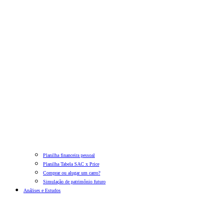
Planilha financeira pessoal
Planilha Tabela SAC x Price
Comprar ou alugar um carro?
Simulação de patrimônio futuro
Análises e Estudos