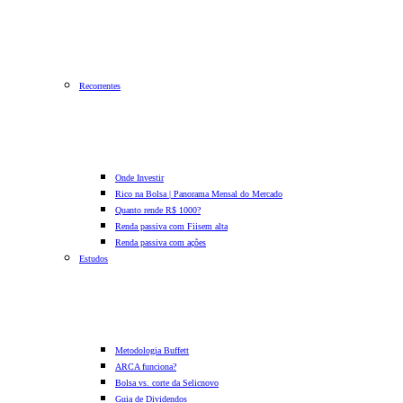
Recorrentes
Onde Investir
Rico na Bolsa | Panorama Mensal do Mercado
Quanto rende R$ 1000?
Renda passiva com Fiis
em alta
Renda passiva com ações
Estudos
Metodologia Buffett
ARCA funciona?
Bolsa vs. corte da Selic
novo
Guia de Dividendos