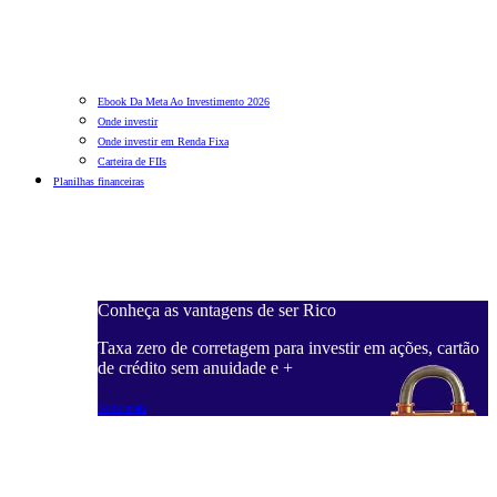
Ebook Da Meta Ao Investimento 2026
Onde investir
Onde investir em Renda Fixa
Carteira de FIIs
Planilhas financeiras
Conheça as vantagens de ser Rico
C
ações, cartão
Taxa zero de corretagem para investir em ações, cartão
T
de crédito sem anuidade e +
d
Saiba mais
S