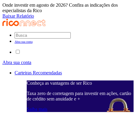
Onde investir em agosto de 2026? Confira as indicações dos
especialistas da Rico
Baixar Relatório
Abra sua conta
Abra sua conta
Carteiras Recomendadas
Conheça as vantagens de ser Rico
C
ações, cartão
Taxa zero de corretagem para investir em ações, cartão
T
de crédito sem anuidade e +
d
Saiba mais
S