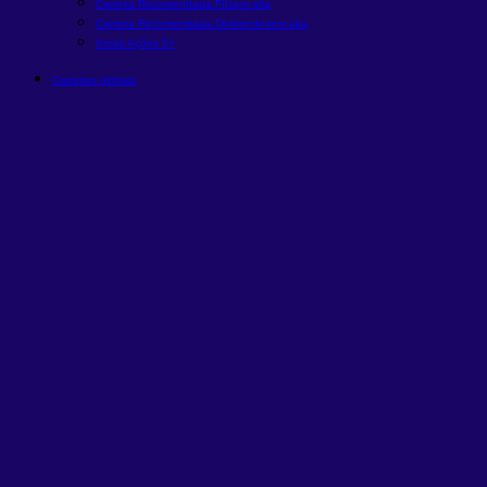
Carteira Recomendada FIIs
em alta
Carteira Recomendada Dividendos
em alta
Smart Ações 5+
Carteiras globais