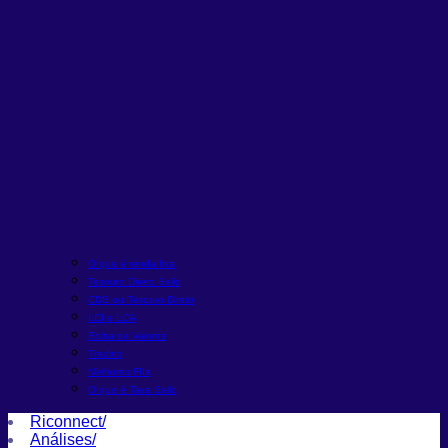
O que é renda fixa
Tesouro Direto Selic
CDB ou Tesouro Direto
LCI e LCA
Bolsa de Valores
Trading
Melhores FIIs
O que é Taxa Selic
Riconnect
/
Análises
/