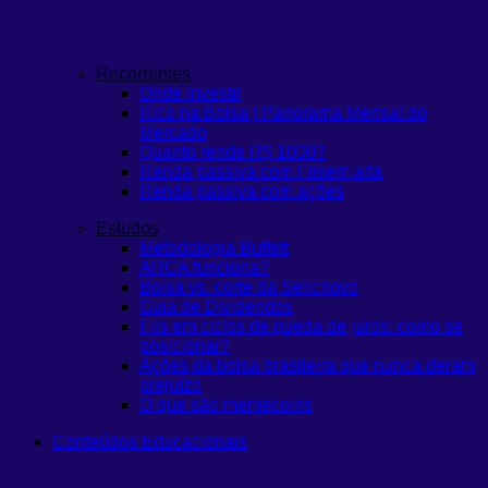
Recorrentes
Onde Investir
Rico na Bolsa | Panorama Mensal do
Mercado
Quanto rende R$ 1000?
Renda passiva com Fiis
em alta
Renda passiva com ações
Estudos
Metodologia Buffett
ARCA funciona?
Bolsa vs. corte da Selic
novo
Guia de Dividendos
Fiis em ciclos de queda de juros: como se
posicionar?
Ações da bolsa brasileira que nunca deram
prejuízo
O que são memecoins
Conteúdos Educacionais