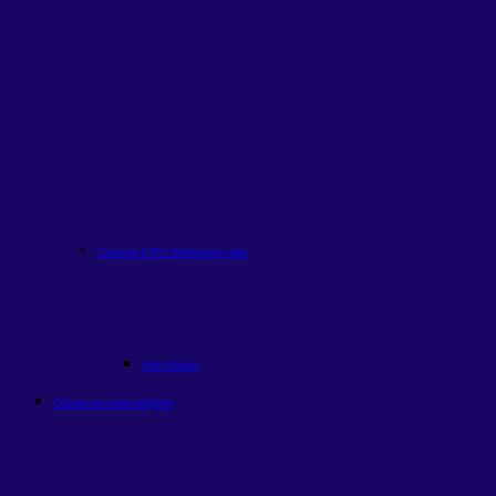
Carteira ETFs Globais
em alta
Alfa Global
Outras recomendações