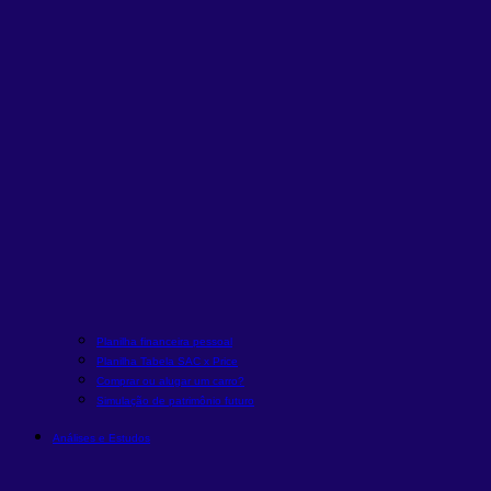
Planilha financeira pessoal
Planilha Tabela SAC x Price
Comprar ou alugar um carro?
Simulação de patrimônio futuro
Análises e Estudos