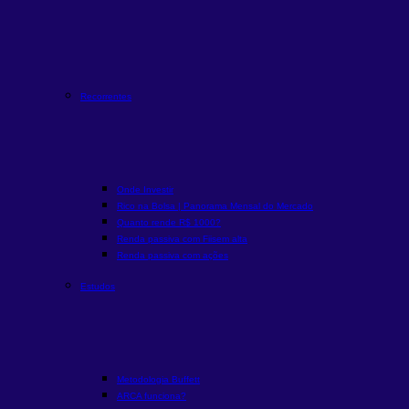
Recorrentes
Onde Investir
Rico na Bolsa | Panorama Mensal do Mercado
Quanto rende R$ 1000?
Renda passiva com Fiis
em alta
Renda passiva com ações
Estudos
Metodologia Buffett
ARCA funciona?