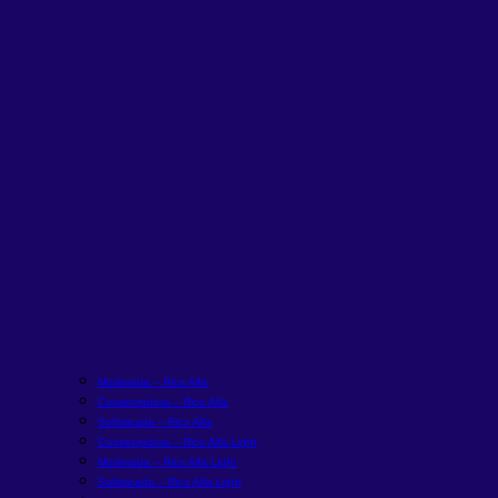
Moderada – Rico Alfa
Conservadora – Rico Alfa
Sofisticada – Rico Alfa
Conservadora – Rico Alfa Light
Moderada – Rico Alfa Light
Sofisticada – Rico Alfa Light