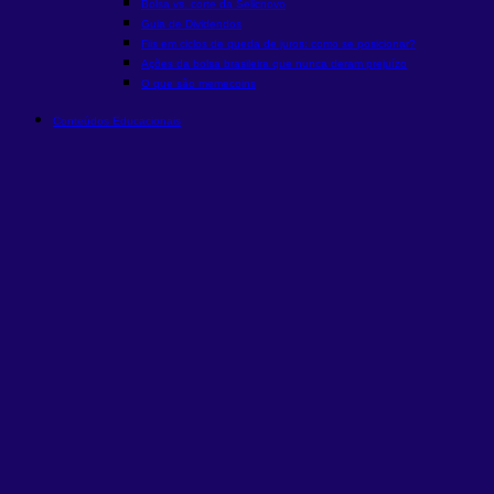
Bolsa vs. corte da Selic
novo
Guia de Dividendos
Fiis em ciclos de queda de juros: como se posicionar?
Ações da bolsa brasileira que nunca deram prejuízo
O que são memecoins
Conteúdos Educacionais