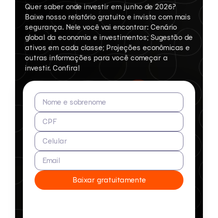
Quer saber onde investir em junho de 2026?
Baixe nosso relatório gratuito e invista com mais
segurança. Nele você vai encontrar: Cenário
global da economia e investimentos; Sugestão de
ativos em cada classe; Projeções econômicas e
outras informações para você começar a
investir. Confira!
Nome e sobrenome
CPF
Celular
Email
Baixar gratuitamente