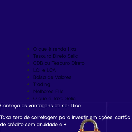
O que é renda fixa
Tesouro Direto Selic
CDB ou Tesouro Direto
LCI e LCA
Bolsa de Valores
Trading
Melhores FIIs
O que é Taxa Selic
Conheça as vantagens de ser Rico
Taxa zero de corretagem para investir em ações, cartão
de crédito sem anuidade e +