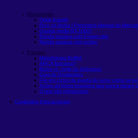
Recorrentes
Onde Investir
Rico na Bolsa | Panorama Mensal do Merca
Quanto rende R$ 1000?
Renda passiva com Fiis
em alta
Renda passiva com ações
Estudos
Metodologia Buffett
ARCA funciona?
Bolsa vs. corte da Selic
novo
Guia de Dividendos
Fiis em ciclos de queda de juros: como se po
Ações da bolsa brasileira que nunca deram p
O que são memecoins
Conteúdos Educacionais