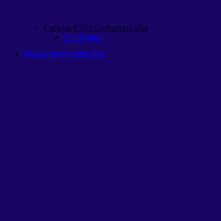
Carteira ETFs Globais
em alta
Alfa Global
Outras recomendações