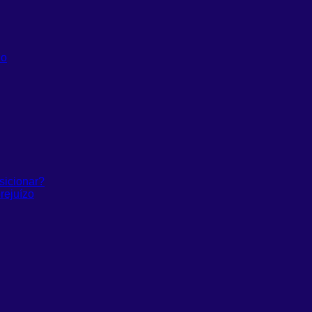
do
sicionar?
rejuízo