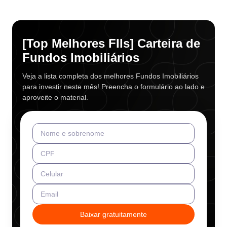
[Top Melhores FIIs] Carteira de
Fundos Imobiliários
Veja a lista completa dos melhores Fundos Imobiliários
para investir neste mês! Preencha o formulário ao lado e
aproveite o material.
Nome e sobrenome
CPF
Celular
Email
Baixar gratuitamente