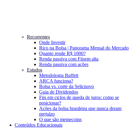
Recorrentes
Onde Investir
Rico na Bolsa | Panorama Mensal do Mercado
Quanto rende R$ 1000?
Renda passiva com Fiis
em alta
Renda passiva com ações
Estudos
Metodologia Buffett
ARCA funciona?
Bolsa vs. corte da Selic
novo
Guia de Dividendos
Fiis em ciclos de queda de juros: como se
posicionar?
Ações da bolsa brasileira que nunca deram
prejuízo
O que são memecoins
Conteúdos Educacionais