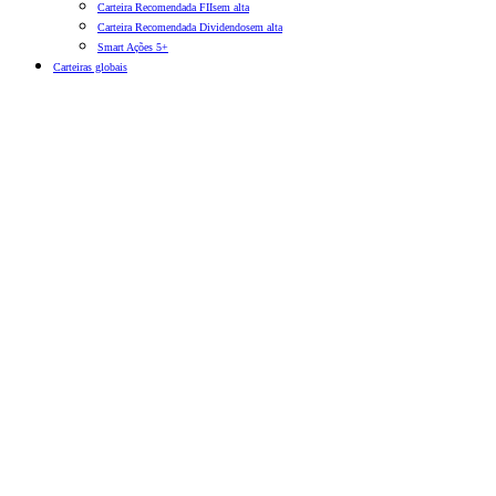
Carteira Recomendada FIIs
em alta
Carteira Recomendada Dividendos
em alta
Smart Ações 5+
Carteiras globais