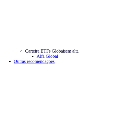
Carteira ETFs Globais
em alta
Alfa Global
Outras recomendações