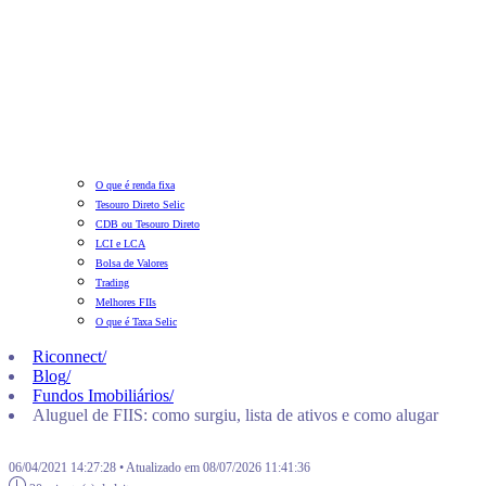
O que é renda fixa
Tesouro Direto Selic
CDB ou Tesouro Direto
LCI e LCA
Bolsa de Valores
Trading
Melhores FIIs
O que é Taxa Selic
Riconnect
/
Blog
/
Fundos Imobiliários
/
Aluguel de FIIS: como surgiu, lista de ativos e como alugar
06/04/2021 14:27:28 • Atualizado em 08/07/2026 11:41:36