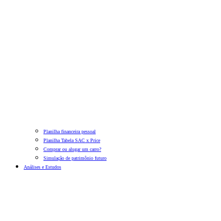
Planilha financeira pessoal
Planilha Tabela SAC x Price
Comprar ou alugar um carro?
Simulação de patrimônio futuro
Análises e Estudos