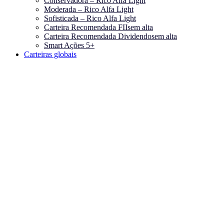
Conservadora – Rico Alfa Light
Moderada – Rico Alfa Light
Sofisticada – Rico Alfa Light
Carteira Recomendada FIIs
em alta
Carteira Recomendada Dividendos
em alta
Smart Ações 5+
Carteiras globais