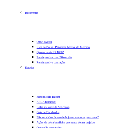
Recorrentes
Onde Investir
Rico na Bolsa | Panorama Mensal do Mercado
Quanto rende R$ 1000?
Renda passiva com Fiis
em alta
Renda passiva com ações
Estudos
Metodologia Buffett
ARCA funciona?
Bolsa vs. corte da Selic
novo
Guia de Dividendos
Fiis em ciclos de queda de juros: como se posicionar?
Ações da bolsa brasileira que nunca deram prejuízo
O que são memecoins