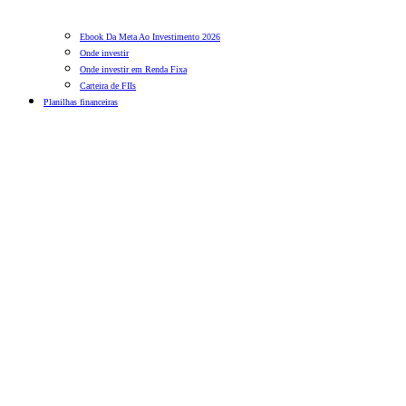
Ebook Da Meta Ao Investimento 2026
Onde investir
Onde investir em Renda Fixa
Carteira de FIIs
Planilhas financeiras