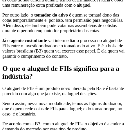
uma remuneração extra prefixada com o aluguel.
Por outro lado, o
tomador do ativo
é quem se tornará dono das
cotas temporariamente e, por isso, tem permissão para negociá-las.
Além disso, ele também pode votar nas assembleias de cotistas
durante o período enquanto for proprietário das cotas.
Já o
agente custodiante
vai intermediar o processo no aluguel de
FIIs entre o investidor doador e o tomador do ativo. E é a bolsa de
valores brasileira (B3) quem vai exercer esse papel. É ela quem vai
garantir o cumprimento do contrato.
O que o aluguel de FIIs significa para a
indústria?
O aluguel de FIIs é um produto novo liberado pela B3 e é bastante
parecido com algo que já existe, o aluguel de ações.
Sendo assim, nessa nova modalidade, temos as figuras do doador,
que é quem cede cotas de FIIs para aluguel; e do tomador que, no
caso, é o locatário.
De acordo com a B3, com o aluguel de FIIs, o objetivo é atender a
demanda do mercado por esse tipo de produto.