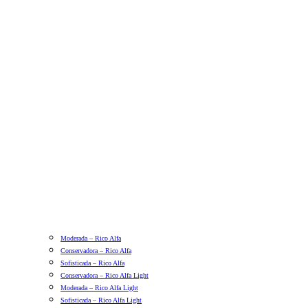
Moderada – Rico Alfa
Conservadora – Rico Alfa
Sofisticada – Rico Alfa
Conservadora – Rico Alfa Light
Moderada – Rico Alfa Light
Sofisticada – Rico Alfa Light